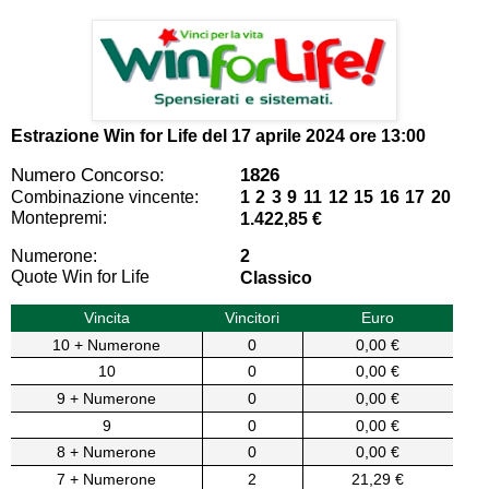
Estrazione Win for Life del
17 aprile 2024 ore 13:00
Numero Concorso:
1826
Combinazione vincente:
1 2 3 9 11 12 15 16 17 20
Montepremi:
1.422,85 €
Numerone:
2
Quote Win for Life
Classico
Vincita
Vincitori
Euro
10 + Numerone
0
0,00 €
10
0
0,00 €
9 + Numerone
0
0,00 €
9
0
0,00 €
8 + Numerone
0
0,00 €
7 + Numerone
2
21,29 €