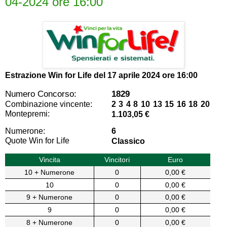
04-2024 ore 16:00
Estrazione Win for Life del
17 aprile 2024 ore 16:00
Numero Concorso:
1829
Combinazione vincente:
2 3 4 8 10 13 15 16 18 20
Montepremi:
1.103,05 €
Numerone:
6
Quote Win for Life
Classico
Vincita
Vincitori
Euro
10 + Numerone
0
0,00 €
10
0
0,00 €
9 + Numerone
0
0,00 €
9
0
0,00 €
8 + Numerone
0
0,00 €