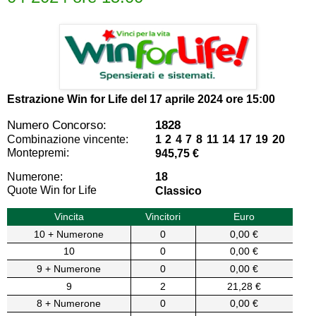
Estrazione Win for Life del
17 aprile 2024 ore 15:00
Numero Concorso:
1828
Combinazione vincente:
1 2 4 7 8 11 14 17 19 20
Montepremi:
945,75 €
Numerone:
18
Quote Win for Life
Classico
Vincita
Vincitori
Euro
10 + Numerone
0
0,00 €
10
0
0,00 €
9 + Numerone
0
0,00 €
9
2
21,28 €
8 + Numerone
0
0,00 €