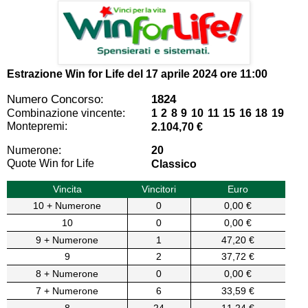
Estrazione Win for Life del
17 aprile 2024 ore 11:00
Numero Concorso:
1824
Combinazione vincente:
1 2 8 9 10 11 15 16 18 19
Montepremi:
2.104,70 €
Numerone:
20
Quote Win for Life
Classico
Vincita
Vincitori
Euro
10 + Numerone
0
0,00 €
10
0
0,00 €
9 + Numerone
1
47,20 €
9
2
37,72 €
8 + Numerone
0
0,00 €
7 + Numerone
6
33,59 €
8
24
11,24 €