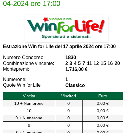
04-2024 ore 17:00
Estrazione Win for Life del
17 aprile 2024 ore 17:00
Numero Concorso:
1830
Combinazione vincente:
2 3 4 5 7 11 12 15 16 20
Montepremi:
1.716,00 €
Numerone:
1
Quote Win for Life
Classico
Vincita
Vincitori
Euro
10 + Numerone
0
0,00 €
10
0
0,00 €
9 + Numerone
0
0,00 €
9
0
0,00 €
8 + Numerone
0
0,00 €