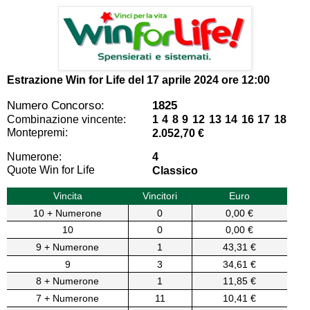
Estrazione Win for Life del
17 aprile 2024 ore 12:00
Numero Concorso:
1825
Combinazione vincente:
1 4 8 9 12 13 14 16 17 18
Montepremi:
2.052,70 €
Numerone:
4
Quote Win for Life
Classico
Vincita
Vincitori
Euro
10 + Numerone
0
0,00 €
10
0
0,00 €
9 + Numerone
1
43,31 €
9
3
34,61 €
8 + Numerone
1
11,85 €
7 + Numerone
11
10,41 €