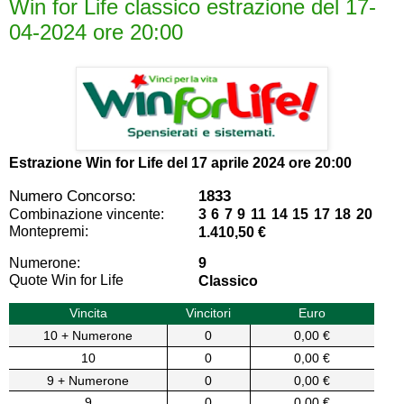
Win for Life classico estrazione del 17-
04-2024 ore 20:00
Estrazione Win for Life del
17 aprile 2024 ore 20:00
Numero Concorso:
1833
Combinazione vincente:
3 6 7 9 11 14 15 17 18 20
Montepremi:
1.410,50 €
Numerone:
9
Quote Win for Life
Classico
Vincita
Vincitori
Euro
10 + Numerone
0
0,00 €
10
0
0,00 €
9 + Numerone
0
0,00 €
9
0
0,00 €