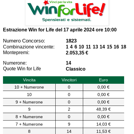
Estrazione Win for Life del
17 aprile 2024 ore 10:00
Numero Concorso:
1823
Combinazione vincente:
1 4 6 10 11 13 14 15 16 18
Montepremi:
2.053,35 €
Numerone:
14
Quote Win for Life
Classico
Vincita
Vincitori
Euro
10 + Numerone
0
0,00 €
10
0
0,00 €
9 + Numerone
0
0,00 €
9
2
48,39 €
8 + Numerone
0
0,00 €
7 + Numerone
9
14,03 €
8
14
11,53 €