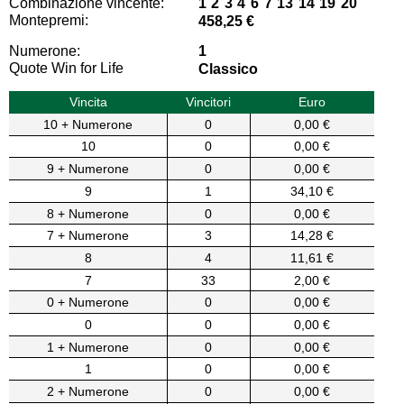
Combinazione vincente:
1 2 3 4 6 7 13 14 19 20
Montepremi:
458,25 €
Numerone:
1
Quote Win for Life
Classico
Vincita
Vincitori
Euro
10 + Numerone
0
0,00 €
10
0
0,00 €
9 + Numerone
0
0,00 €
9
1
34,10 €
8 + Numerone
0
0,00 €
7 + Numerone
3
14,28 €
8
4
11,61 €
7
33
2,00 €
0 + Numerone
0
0,00 €
0
0
0,00 €
1 + Numerone
0
0,00 €
1
0
0,00 €
2 + Numerone
0
0,00 €