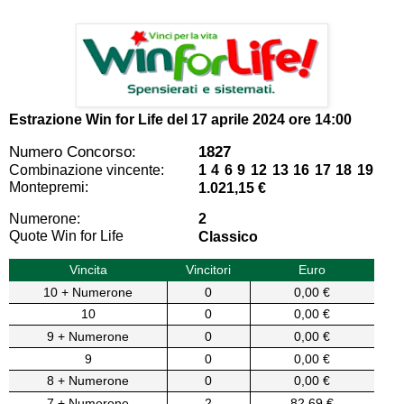
Estrazione Win for Life del
17 aprile 2024 ore 14:00
Numero Concorso:
1827
Combinazione vincente:
1 4 6 9 12 13 16 17 18 19
Montepremi:
1.021,15 €
Numerone:
2
Quote Win for Life
Classico
Vincita
Vincitori
Euro
10 + Numerone
0
0,00 €
10
0
0,00 €
9 + Numerone
0
0,00 €
9
0
0,00 €
8 + Numerone
0
0,00 €
7 + Numerone
2
82,69 €