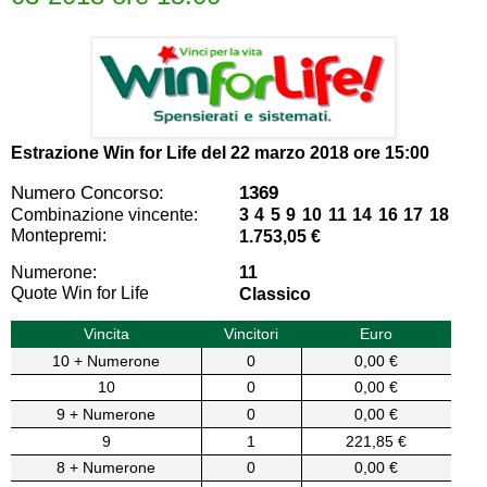
Estrazione Win for Life del
22 marzo 2018 ore 15:00
Numero Concorso:
1369
Combinazione vincente:
3 4 5 9 10 11 14 16 17 18
Montepremi:
1.753,05 €
Numerone:
11
Quote Win for Life
Classico
Vincita
Vincitori
Euro
10 + Numerone
0
0,00 €
10
0
0,00 €
9 + Numerone
0
0,00 €
9
1
221,85 €
8 + Numerone
0
0,00 €