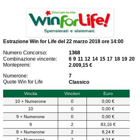
Estrazione Win for Life del
22 marzo 2018 ore 14:00
Numero Concorso:
1368
Combinazione vincente:
6 9 11 12 14 15 17 18 19 20
Montepremi:
2.009,15 €
Numerone:
7
Quote Win for Life
Classico
Vincita
Vincitori
Euro
10 + Numerone
0
0,00 €
10
0
0,00 €
9 + Numerone
0
0,00 €
9
2
83,16 €
8 + Numerone
2
8,24 €
7 + Numerone
7
8,24 €