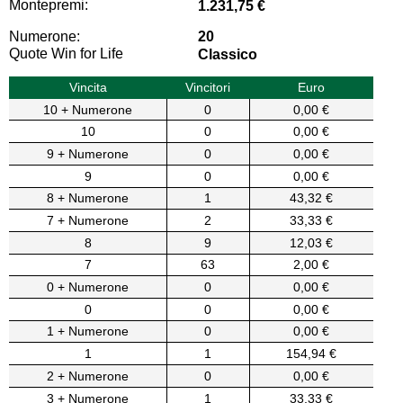
Montepremi:
1.231,75 €
Numerone:
20
Quote Win for Life
Classico
Vincita
Vincitori
Euro
10 + Numerone
0
0,00 €
10
0
0,00 €
9 + Numerone
0
0,00 €
9
0
0,00 €
8 + Numerone
1
43,32 €
7 + Numerone
2
33,33 €
8
9
12,03 €
7
63
2,00 €
0 + Numerone
0
0,00 €
0
0
0,00 €
1 + Numerone
0
0,00 €
1
1
154,94 €
2 + Numerone
0
0,00 €
3 + Numerone
1
33,33 €