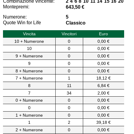
Combinazione vincente:
2 4 6 8 10 11 14 15 16 20
Montepremi:
643,50 €
Numerone:
5
Quote Win for Life
Classico
Vincita
Vincitori
Euro
10 + Numerone
0
0,00 €
10
0
0,00 €
9 + Numerone
0
0,00 €
9
0
0,00 €
8 + Numerone
0
0,00 €
7 + Numerone
1
18,12 €
8
11
6,84 €
7
34
2,00 €
0 + Numerone
0
0,00 €
0
0
0,00 €
1 + Numerone
0
0,00 €
1
2
39,18 €
2 + Numerone
0
0,00 €