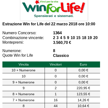
Estrazione Win for Life del
22 marzo 2018 ore 10:00
Numero Concorso:
1364
Combinazione vincente:
2 3 4 5 9 10 15 18 19 20
Montepremi:
3.560,70 €
Numerone:
8
Quote Win for Life
Classico
Vincita
Vincitori
Euro
10 + Numerone
0
0,00 €
10
0
0,00 €
9 + Numerone
0
0,00 €
9
2
220,95 €
8 + Numerone
1
123,55 €
7 + Numerone
16
14,26 €
8
44
10,64 €