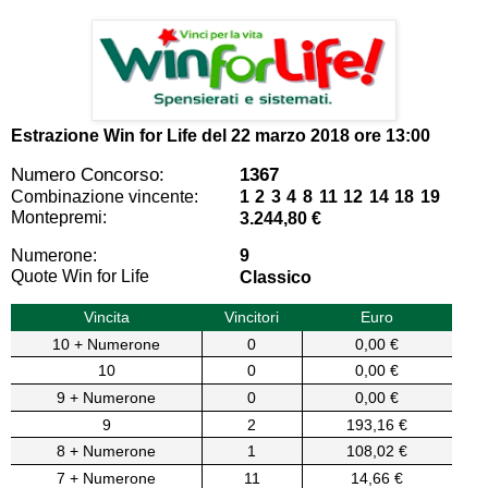
Estrazione Win for Life del
22 marzo 2018 ore 13:00
Numero Concorso:
1367
Combinazione vincente:
1 2 3 4 8 11 12 14 18 19
Montepremi:
3.244,80 €
Numerone:
9
Quote Win for Life
Classico
Vincita
Vincitori
Euro
10 + Numerone
0
0,00 €
10
0
0,00 €
9 + Numerone
0
0,00 €
9
2
193,16 €
8 + Numerone
1
108,02 €
7 + Numerone
11
14,66 €