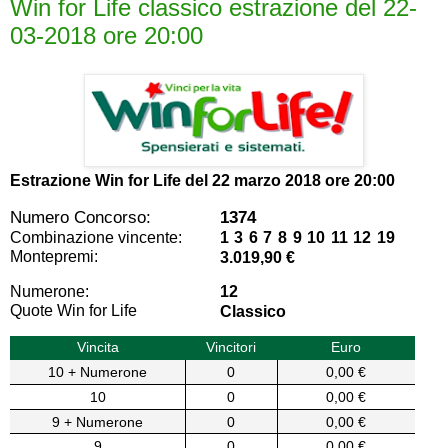
Win for Life classico estrazione del 22-
03-2018 ore 20:00
Estrazione Win for Life del
22 marzo 2018 ore 20:00
Numero Concorso:
1374
Combinazione vincente:
1 3 6 7 8 9 10 11 12 19
Montepremi:
3.019,90 €
Numerone:
12
Quote Win for Life
Classico
Vincita
Vincitori
Euro
10 + Numerone
0
0,00 €
10
0
0,00 €
9 + Numerone
0
0,00 €
9
0
0,00 €