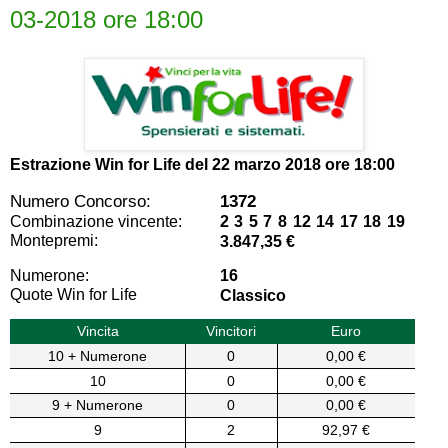
03-2018 ore 18:00
Estrazione Win for Life del
22 marzo 2018 ore 18:00
Numero Concorso:
1372
Combinazione vincente:
2 3 5 7 8 12 14 17 18 19
Montepremi:
3.847,35 €
Numerone:
16
Quote Win for Life
Classico
Vincita
Vincitori
Euro
10 + Numerone
0
0,00 €
10
0
0,00 €
9 + Numerone
0
0,00 €
9
2
92,97 €