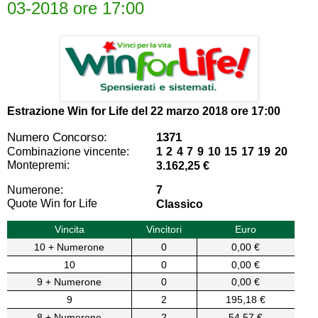
03-2018 ore 17:00
Estrazione Win for Life del
22 marzo 2018 ore 17:00
Numero Concorso:
1371
Combinazione vincente:
1 2 4 7 9 10 15 17 19 20
Montepremi:
3.162,25 €
Numerone:
7
Quote Win for Life
Classico
Vincita
Vincitori
Euro
10 + Numerone
0
0,00 €
10
0
0,00 €
9 + Numerone
0
0,00 €
9
2
195,18 €
8 + Numerone
2
54,57 €