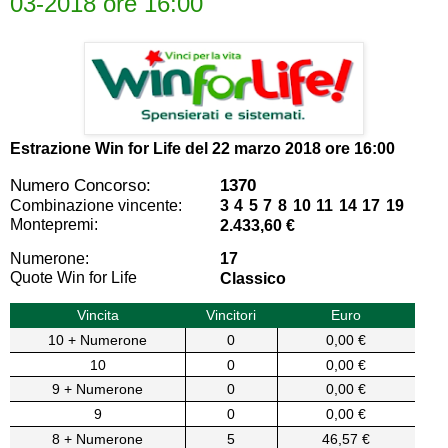
03-2018 ore 16:00
Estrazione Win for Life del
22 marzo 2018 ore 16:00
Numero Concorso:
1370
Combinazione vincente:
3 4 5 7 8 10 11 14 17 19
Montepremi:
2.433,60 €
Numerone:
17
Quote Win for Life
Classico
Vincita
Vincitori
Euro
10 + Numerone
0
0,00 €
10
0
0,00 €
9 + Numerone
0
0,00 €
9
0
0,00 €
8 + Numerone
5
46,57 €