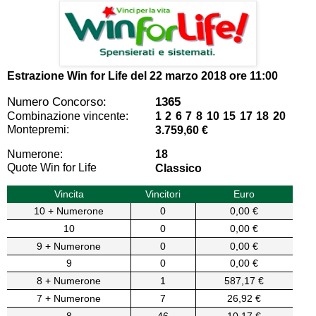
Estrazione Win for Life del
22 marzo 2018 ore 11:00
Numero Concorso:
1365
Combinazione vincente:
1 2 6 7 8 10 15 17 18 20
Montepremi:
3.759,60 €
Numerone:
18
Quote Win for Life
Classico
Vincita
Vincitori
Euro
10 + Numerone
0
0,00 €
10
0
0,00 €
9 + Numerone
0
0,00 €
9
0
0,00 €
8 + Numerone
1
587,17 €
7 + Numerone
7
26,92 €
8
46
10,17 €