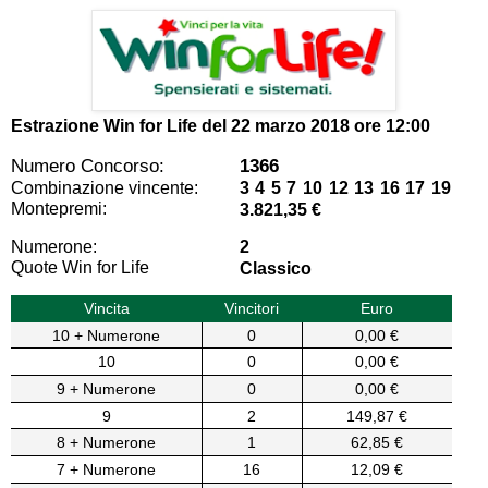
Estrazione Win for Life del
22 marzo 2018 ore 12:00
Numero Concorso:
1366
Combinazione vincente:
3 4 5 7 10 12 13 16 17 19
Montepremi:
3.821,35 €
Numerone:
2
Quote Win for Life
Classico
Vincita
Vincitori
Euro
10 + Numerone
0
0,00 €
10
0
0,00 €
9 + Numerone
0
0,00 €
9
2
149,87 €
8 + Numerone
1
62,85 €
7 + Numerone
16
12,09 €