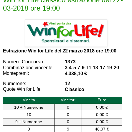
03-2018 ore 19:00
Estrazione Win for Life del
22 marzo 2018 ore 19:00
Numero Concorso:
1373
Combinazione vincente:
3 4 5 7 9 11 13 17 19 20
Montepremi:
4.338,10 €
Numerone:
12
Quote Win for Life
Classico
Vincita
Vincitori
Euro
10 + Numerone
0
0,00 €
10
0
0,00 €
9 + Numerone
0
0,00 €
9
9
48,97 €