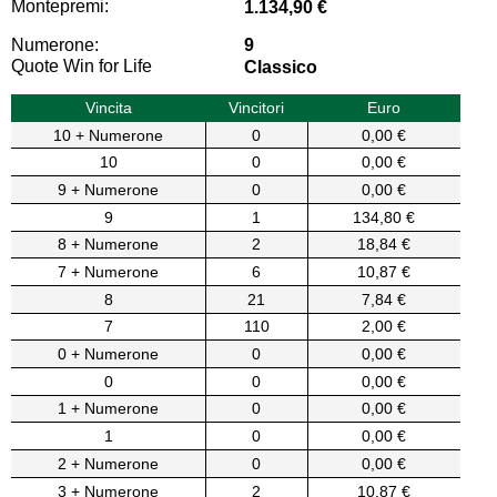
Montepremi:
1.134,90 €
Numerone:
9
Quote Win for Life
Classico
Vincita
Vincitori
Euro
10 + Numerone
0
0,00 €
10
0
0,00 €
9 + Numerone
0
0,00 €
9
1
134,80 €
8 + Numerone
2
18,84 €
7 + Numerone
6
10,87 €
8
21
7,84 €
7
110
2,00 €
0 + Numerone
0
0,00 €
0
0
0,00 €
1 + Numerone
0
0,00 €
1
0
0,00 €
2 + Numerone
0
0,00 €
3 + Numerone
2
10,87 €