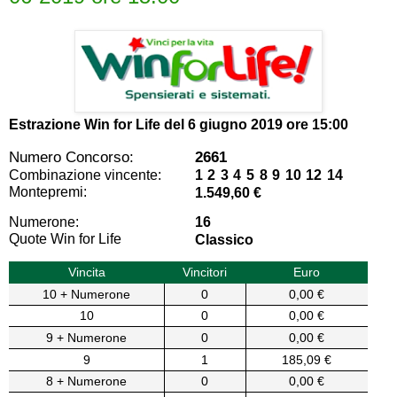
Estrazione Win for Life del
6 giugno 2019 ore 15:00
Numero Concorso:
2661
Combinazione vincente:
1 2 3 4 5 8 9 10 12 14
Montepremi:
1.549,60 €
Numerone:
16
Quote Win for Life
Classico
Vincita
Vincitori
Euro
10 + Numerone
0
0,00 €
10
0
0,00 €
9 + Numerone
0
0,00 €
9
1
185,09 €
8 + Numerone
0
0,00 €