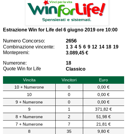
Estrazione Win for Life del
6 giugno 2019 ore 10:00
Numero Concorso:
2656
Combinazione vincente:
1 3 4 5 6 9 12 14 18 19
Montepremi:
3.089,45 €
Numerone:
18
Quote Win for Life
Classico
Vincita
Vincitori
Euro
10 + Numerone
0
0,00 €
10
0
0,00 €
9 + Numerone
0
0,00 €
9
1
371,82 €
8 + Numerone
2
51,98 €
7 + Numerone
7
21,81 €
8
35
9,80 €