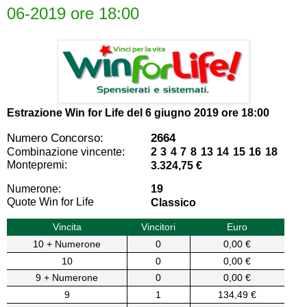
06-2019 ore 18:00
Estrazione Win for Life del
6 giugno 2019 ore 18:00
Numero Concorso:
2664
Combinazione vincente:
2 3 4 7 8 13 14 15 16 18
Montepremi:
3.324,75 €
Numerone:
19
Quote Win for Life
Classico
Vincita
Vincitori
Euro
10 + Numerone
0
0,00 €
10
0
0,00 €
9 + Numerone
0
0,00 €
9
1
134,49 €