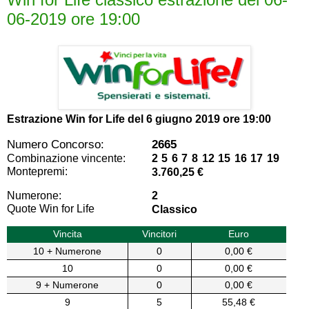
06-2019 ore 19:00
Estrazione Win for Life del
6 giugno 2019 ore 19:00
Numero Concorso:
2665
Combinazione vincente:
2 5 6 7 8 12 15 16 17 19
Montepremi:
3.760,25 €
Numerone:
2
Quote Win for Life
Classico
Vincita
Vincitori
Euro
10 + Numerone
0
0,00 €
10
0
0,00 €
9 + Numerone
0
0,00 €
9
5
55,48 €