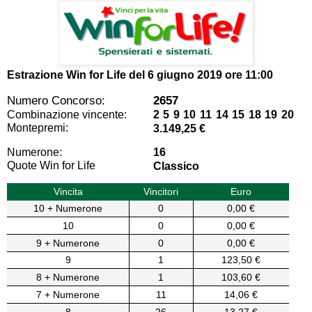
Estrazione Win for Life del
6 giugno 2019 ore 11:00
Numero Concorso:
2657
Combinazione vincente:
2 5 9 10 11 14 15 18 19 20
Montepremi:
3.149,25 €
Numerone:
16
Quote Win for Life
Classico
Vincita
Vincitori
Euro
10 + Numerone
0
0,00 €
10
0
0,00 €
9 + Numerone
0
0,00 €
9
1
123,50 €
8 + Numerone
1
103,60 €
7 + Numerone
11
14,06 €
8
26
13,27 €