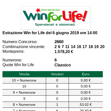
Estrazione Win for Life del
6 giugno 2019 ore 14:00
Numero Concorso:
2660
Combinazione vincente:
2 6 7 11 14 16 17 18 19 20
Montepremi:
1.578,20 €
Numerone:
6
Quote Win for Life
Classico
Vincita
Vincitori
Euro
10 + Numerone
0
0,00 €
10
0
0,00 €
9 + Numerone
0
0,00 €
9
0
0,00 €
8 + Numerone
1
53,02 €
7 + Numerone
6
20,40 €