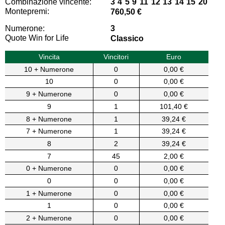
Combinazione vincente:
3 4 5 9 11 12 13 14 15 20
Montepremi:
760,50 €
Numerone:
3
Quote Win for Life
Classico
Vincita
Vincitori
Euro
10 + Numerone
0
0,00 €
10
0
0,00 €
9 + Numerone
0
0,00 €
9
1
101,40 €
8 + Numerone
1
39,24 €
7 + Numerone
1
39,24 €
8
2
39,24 €
7
45
2,00 €
0 + Numerone
0
0,00 €
0
0
0,00 €
1 + Numerone
0
0,00 €
1
0
0,00 €
2 + Numerone
0
0,00 €