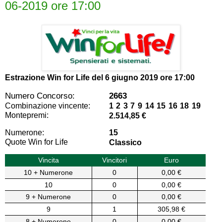
06-2019 ore 17:00
Estrazione Win for Life del
6 giugno 2019 ore 17:00
Numero Concorso:
2663
Combinazione vincente:
1 2 3 7 9 14 15 16 18 19
Montepremi:
2.514,85 €
Numerone:
15
Quote Win for Life
Classico
Vincita
Vincitori
Euro
10 + Numerone
0
0,00 €
10
0
0,00 €
9 + Numerone
0
0,00 €
9
1
305,98 €
8 + Numerone
0
0,00 €