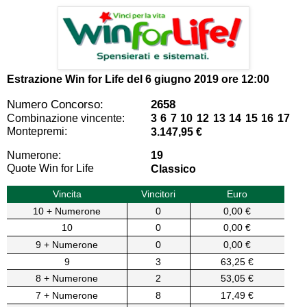
Estrazione Win for Life del
6 giugno 2019 ore 12:00
Numero Concorso:
2658
Combinazione vincente:
3 6 7 10 12 13 14 15 16 17
Montepremi:
3.147,95 €
Numerone:
19
Quote Win for Life
Classico
Vincita
Vincitori
Euro
10 + Numerone
0
0,00 €
10
0
0,00 €
9 + Numerone
0
0,00 €
9
3
63,25 €
8 + Numerone
2
53,05 €
7 + Numerone
8
17,49 €