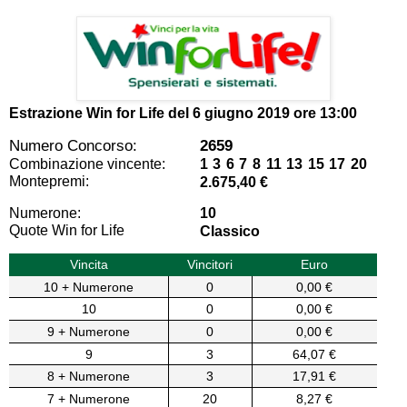
Estrazione Win for Life del
6 giugno 2019 ore 13:00
Numero Concorso:
2659
Combinazione vincente:
1 3 6 7 8 11 13 15 17 20
Montepremi:
2.675,40 €
Numerone:
10
Quote Win for Life
Classico
Vincita
Vincitori
Euro
10 + Numerone
0
0,00 €
10
0
0,00 €
9 + Numerone
0
0,00 €
9
3
64,07 €
8 + Numerone
3
17,91 €
7 + Numerone
20
8,27 €