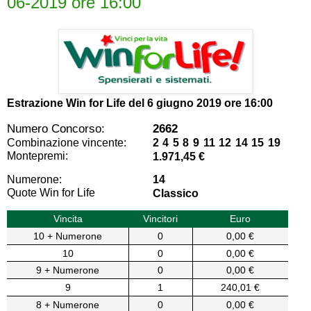
06-2019 ore 16:00
Estrazione Win for Life del
6 giugno 2019 ore 16:00
Numero Concorso:
2662
Combinazione vincente:
2 4 5 8 9 11 12 14 15 19
Montepremi:
1.971,45 €
Numerone:
14
Quote Win for Life
Classico
Vincita
Vincitori
Euro
10 + Numerone
0
0,00 €
10
0
0,00 €
9 + Numerone
0
0,00 €
9
1
240,01 €
8 + Numerone
0
0,00 €