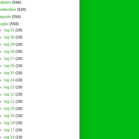
ottobre
(548)
settembre
(529)
agosto
(556)
luglio
(558)
►
lug 31
(18)
►
lug 30
(18)
►
lug 29
(18)
►
lug 28
(18)
►
lug 27
(18)
►
lug 26
(18)
►
lug 25
(18)
►
lug 24
(18)
►
lug 23
(18)
►
lug 22
(18)
►
lug 21
(18)
►
lug 20
(18)
►
lug 19
(18)
►
lug 18
(18)
►
lug 17
(18)
►
lug 16
(18)