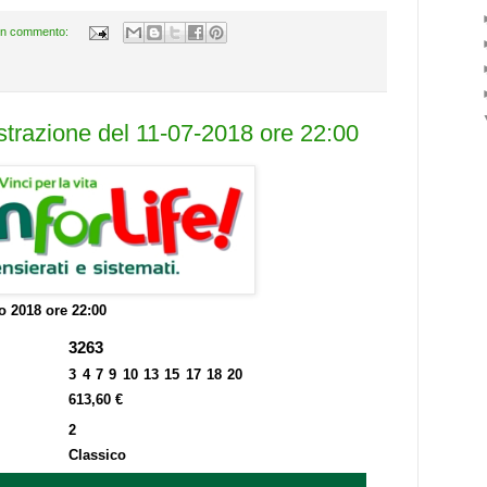
n commento:
estrazione del 11-07-2018 ore 22:00
io 2018 ore 22:00
3263
3 4 7 9 10 13 15 17 18 20
613,60 €
2
Classico