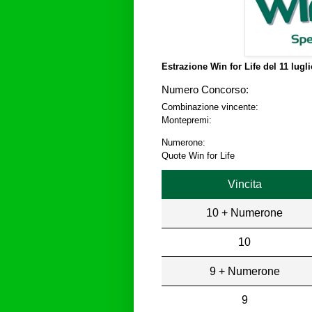
Estrazione Win for Life del
11 lugl
Numero Concorso:
Combinazione vincente:
Montepremi:
Numerone:
Quote Win for Life
Vincita
10 + Numerone
10
9 + Numerone
9