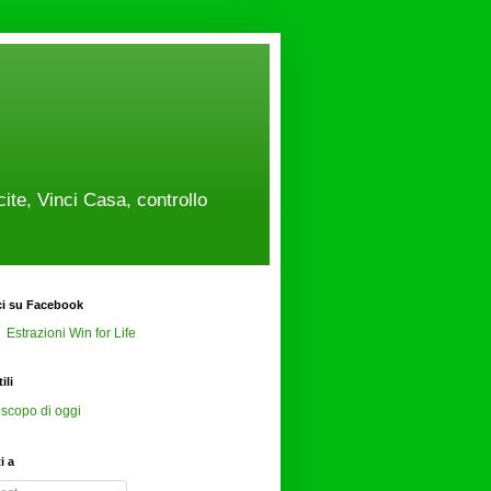
cite, Vinci Casa, controllo
ci su Facebook
Estrazioni Win for Life
ili
scopo di oggi
ti a