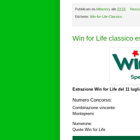
Pubblicato da
bitfactory
alle
23:15
Nessu
Etichette:
Win-for-Life-Classico
Win for Life classico 
Estrazione Win for Life del
11 lugl
Numero Concorso:
Combinazione vincente:
Montepremi:
Numerone:
Quote Win for Life