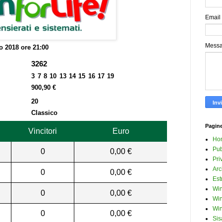
Email
Mess
io 2018 ore 21:00
3262
3 7 8 10 13 14 15 16 17 19
900,90 €
20
Classico
Pagin
Vincitori
Euro
Ho
Pub
0
0,00 €
Pri
Arc
0
0,00 €
Est
Win
0
0,00 €
Win
Win
0
0,00 €
Sis