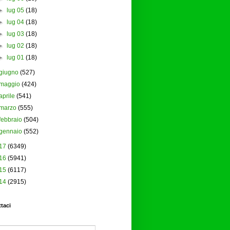
►
lug 05
(18)
►
lug 04
(18)
►
lug 03
(18)
►
lug 02
(18)
►
lug 01
(18)
giugno
(527)
maggio
(424)
aprile
(541)
marzo
(555)
febbraio
(504)
gennaio
(552)
17
(6349)
16
(5941)
15
(6117)
14
(2915)
taci