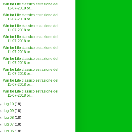
Win for Life classico estrazione del
11-07-2018 or...
Win for Life classico estrazione del
11-07-2018 or...
Win for Life classico estrazione del
11-07-2018 or...
Win for Life classico estrazione del
11-07-2018 or...
Win for Life classico estrazione del
11-07-2018 or...
Win for Life classico estrazione del
11-07-2018 or...
Win for Life classico estrazione del
11-07-2018 or...
Win for Life classico estrazione del
11-07-2018 or...
Win for Life classico estrazione del
11-07-2018 or...
►
lug 10
(18)
►
lug 09
(18)
►
lug 08
(18)
►
lug 07
(18)
►
lug 06
(18)