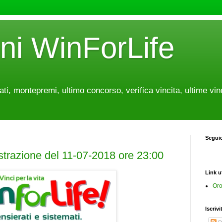
oni WinForLife
tati, montepremi, ultimo concorso, verifica vincita, ultime vin
Segui
estrazione del 11-07-2018 ore 23:00
Link ut
Oro
Iscrivi