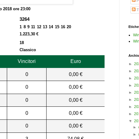
P
io 2018 ore 23:00
Tu
3264
1 8 9 11 12 13 14 15 16 20
Etiche
1.223,30 €
Win
Win
18
Classico
Archiv
Vincitori
Euro
►
20
►
20
0
0,00 €
►
20
►
20
0
0,00 €
►
20
0
0,00 €
►
20
►
20
0
0,00 €
►
20
▼
20
0
0,00 €
►
►
3
74,08 €