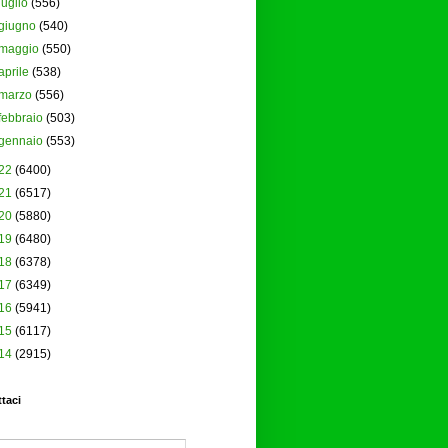
luglio
(556)
giugno
(540)
maggio
(550)
aprile
(538)
marzo
(556)
febbraio
(503)
gennaio
(553)
22
(6400)
21
(6517)
20
(5880)
19
(6480)
18
(6378)
17
(6349)
16
(5941)
15
(6117)
14
(2915)
taci