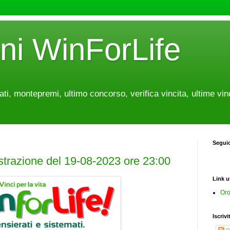
oni WinForLife
tati, montepremi, ultimo concorso, verifica vincita, ultime vin
Segui
estrazione del 19-08-2023 ore 23:00
Link ut
Oro
Iscrivi