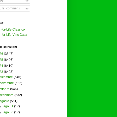
ost
tti i commenti
tte
-for-Life-Classico
-for-Life-VinciCasa
io estrazioni
26
(3847)
25
(6406)
24
(6410)
23
(6493)
dicembre
(546)
novembre
(522)
ottobre
(546)
settembre
(532)
agosto
(551)
►
ago 31
(17)
►
ago 30
(17)