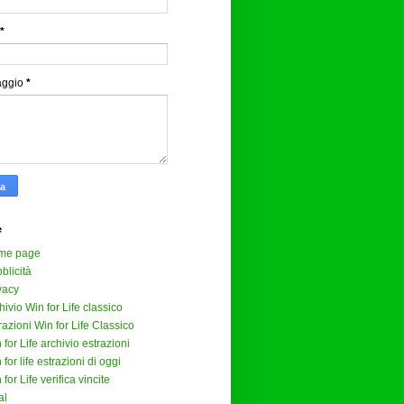
*
aggio
*
e
me page
blicità
vacy
hivio Win for Life classico
razioni Win for Life Classico
 for Life archivio estrazioni
 for life estrazioni di oggi
 for Life verifica vincite
al