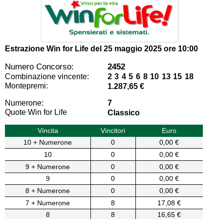
Estrazione Win for Life del
25 maggio 2025 ore 10:00
Numero Concorso:
2452
Combinazione vincente:
2 3 4 5 6 8 10 13 15 18
Montepremi:
1.287,65 €
Numerone:
7
Quote Win for Life
Classico
Vincita
Vincitori
Euro
10 + Numerone
0
0,00 €
10
0
0,00 €
9 + Numerone
0
0,00 €
9
0
0,00 €
8 + Numerone
0
0,00 €
7 + Numerone
8
17,08 €
8
8
16,65 €