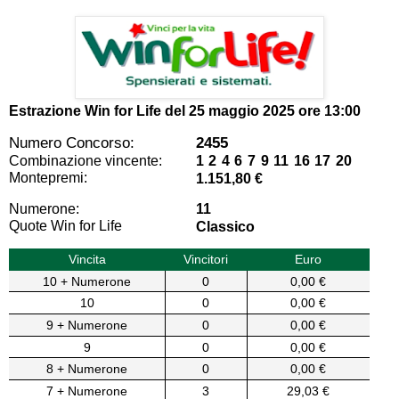
Estrazione Win for Life del
25 maggio 2025 ore 13:00
Numero Concorso:
2455
Combinazione vincente:
1 2 4 6 7 9 11 16 17 20
Montepremi:
1.151,80 €
Numerone:
11
Quote Win for Life
Classico
Vincita
Vincitori
Euro
10 + Numerone
0
0,00 €
10
0
0,00 €
9 + Numerone
0
0,00 €
9
0
0,00 €
8 + Numerone
0
0,00 €
7 + Numerone
3
29,03 €