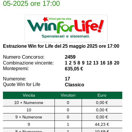
05-2025 ore 17:00
Estrazione Win for Life del
25 maggio 2025 ore 17:00
Numero Concorso:
2459
Combinazione vincente:
1 2 5 8 9 12 13 16 18 20
Montepremi:
635,05 €
Numerone:
17
Quote Win for Life
Classico
Vincita
Vincitori
Euro
10 + Numerone
0
0,00 €
10
0
0,00 €
9 + Numerone
0
0,00 €
9
1
44,23 €
8 + Numerone
1
10,69 €