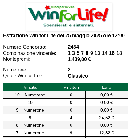
Estrazione Win for Life del
25 maggio 2025 ore 12:00
Numero Concorso:
2454
Combinazione vincente:
1 3 5 7 8 9 13 14 16 18
Montepremi:
1.489,80 €
Numerone:
2
Quote Win for Life
Classico
Vincita
Vincitori
Euro
10 + Numerone
0
0,00 €
10
0
0,00 €
9 + Numerone
0
0,00 €
9
4
24,52 €
8 + Numerone
0
0,00 €
7 + Numerone
9
12,32 €