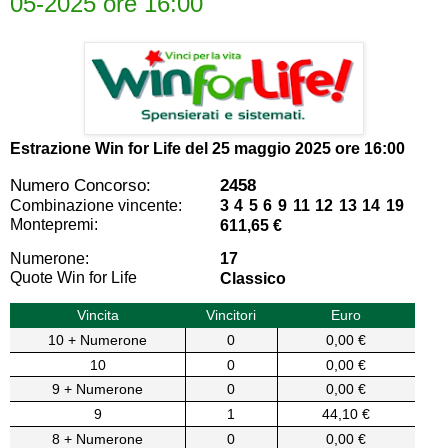
05-2025 ore 16:00
Estrazione Win for Life del
25 maggio 2025 ore 16:00
Numero Concorso:
2458
Combinazione vincente:
3 4 5 6 9 11 12 13 14 19
Montepremi:
611,65 €
Numerone:
17
Quote Win for Life
Classico
Vincita
Vincitori
Euro
10 + Numerone
0
0,00 €
10
0
0,00 €
9 + Numerone
0
0,00 €
9
1
44,10 €
8 + Numerone
0
0,00 €