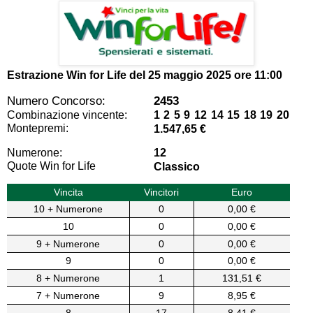
Estrazione Win for Life del
25 maggio 2025 ore 11:00
Numero Concorso:
2453
Combinazione vincente:
1 2 5 9 12 14 15 18 19 20
Montepremi:
1.547,65 €
Numerone:
12
Quote Win for Life
Classico
Vincita
Vincitori
Euro
10 + Numerone
0
0,00 €
10
0
0,00 €
9 + Numerone
0
0,00 €
9
0
0,00 €
8 + Numerone
1
131,51 €
7 + Numerone
9
8,95 €
8
17
8,41 €