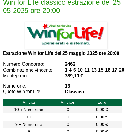
Win for Life classico estrazione del 25-
05-2025 ore 20:00
Estrazione Win for Life del
25 maggio 2025 ore 20:00
Numero Concorso:
2462
Combinazione vincente:
1 4 6 10 11 13 15 16 17 20
Montepremi:
789,10 €
Numerone:
13
Quote Win for Life
Classico
Vincita
Vincitori
Euro
10 + Numerone
0
0,00 €
10
0
0,00 €
9 + Numerone
0
0,00 €
9
0
0,00 €