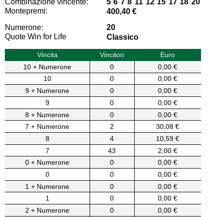
Combinazione vincente:
5 6 7 8 11 12 15 17 18 20
Montepremi:
400,40 €
Numerone:
20
Quote Win for Life
Classico
Vincita
Vincitori
Euro
10 + Numerone
0
0,00 €
10
0
0,00 €
9 + Numerone
0
0,00 €
9
0
0,00 €
8 + Numerone
0
0,00 €
7 + Numerone
2
30,08 €
8
4
10,59 €
7
43
2,00 €
0 + Numerone
0
0,00 €
0
0
0,00 €
1 + Numerone
0
0,00 €
1
0
0,00 €
2 + Numerone
0
0,00 €