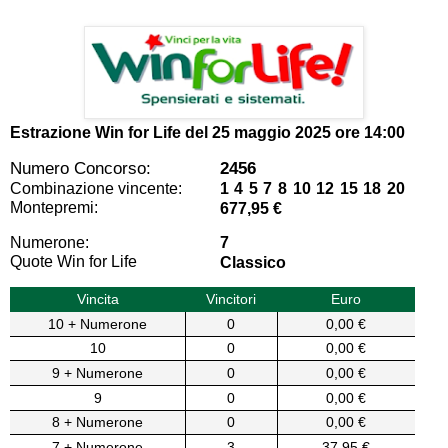
Estrazione Win for Life del
25 maggio 2025 ore 14:00
Numero Concorso:
2456
Combinazione vincente:
1 4 5 7 8 10 12 15 18 20
Montepremi:
677,95 €
Numerone:
7
Quote Win for Life
Classico
Vincita
Vincitori
Euro
10 + Numerone
0
0,00 €
10
0
0,00 €
9 + Numerone
0
0,00 €
9
0
0,00 €
8 + Numerone
0
0,00 €
7 + Numerone
3
37,95 €