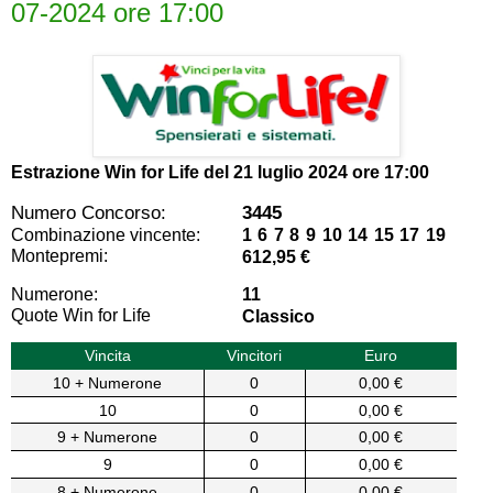
07-2024 ore 17:00
Estrazione Win for Life del
21 luglio 2024 ore 17:00
Numero Concorso:
3445
Combinazione vincente:
1 6 7 8 9 10 14 15 17 19
Montepremi:
612,95 €
Numerone:
11
Quote Win for Life
Classico
Vincita
Vincitori
Euro
10 + Numerone
0
0,00 €
10
0
0,00 €
9 + Numerone
0
0,00 €
9
0
0,00 €
8 + Numerone
0
0,00 €