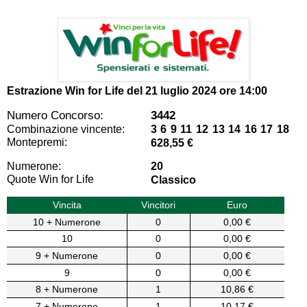
Estrazione Win for Life del
21 luglio 2024 ore 14:00
Numero Concorso:
3442
Combinazione vincente:
3 6 9 11 12 13 14 16 17 18
Montepremi:
628,55 €
Numerone:
20
Quote Win for Life
Classico
Vincita
Vincitori
Euro
10 + Numerone
0
0,00 €
10
0
0,00 €
9 + Numerone
0
0,00 €
9
0
0,00 €
8 + Numerone
1
10,86 €
7 + Numerone
1
10,17 €