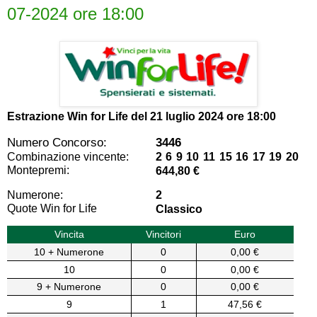
07-2024 ore 18:00
Estrazione Win for Life del
21 luglio 2024 ore 18:00
Numero Concorso:
3446
Combinazione vincente:
2 6 9 10 11 15 16 17 19 20
Montepremi:
644,80 €
Numerone:
2
Quote Win for Life
Classico
Vincita
Vincitori
Euro
10 + Numerone
0
0,00 €
10
0
0,00 €
9 + Numerone
0
0,00 €
9
1
47,56 €