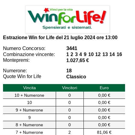
Estrazione Win for Life del
21 luglio 2024 ore 13:00
Numero Concorso:
3441
Combinazione vincente:
1 2 3 4 9 10 12 13 14 16
Montepremi:
1.027,65 €
Numerone:
18
Quote Win for Life
Classico
Vincita
Vincitori
Euro
10 + Numerone
0
0,00 €
10
0
0,00 €
9 + Numerone
0
0,00 €
9
0
0,00 €
8 + Numerone
0
0,00 €
7 + Numerone
2
81,06 €