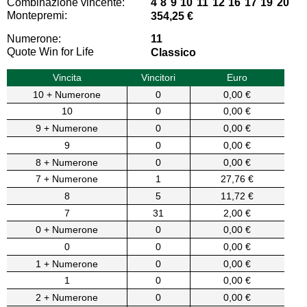
Combinazione vincente:
4 8 9 10 11 12 16 17 19 20
Montepremi:
354,25 €
Numerone:
11
Quote Win for Life
Classico
Vincita
Vincitori
Euro
10 + Numerone
0
0,00 €
10
0
0,00 €
9 + Numerone
0
0,00 €
9
0
0,00 €
8 + Numerone
0
0,00 €
7 + Numerone
1
27,76 €
8
5
11,72 €
7
31
2,00 €
0 + Numerone
0
0,00 €
0
0
0,00 €
1 + Numerone
0
0,00 €
1
0
0,00 €
2 + Numerone
0
0,00 €