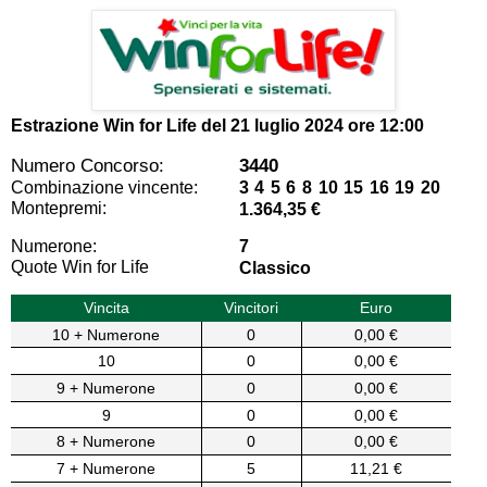
Estrazione Win for Life del
21 luglio 2024 ore 12:00
Numero Concorso:
3440
Combinazione vincente:
3 4 5 6 8 10 15 16 19 20
Montepremi:
1.364,35 €
Numerone:
7
Quote Win for Life
Classico
Vincita
Vincitori
Euro
10 + Numerone
0
0,00 €
10
0
0,00 €
9 + Numerone
0
0,00 €
9
0
0,00 €
8 + Numerone
0
0,00 €
7 + Numerone
5
11,21 €