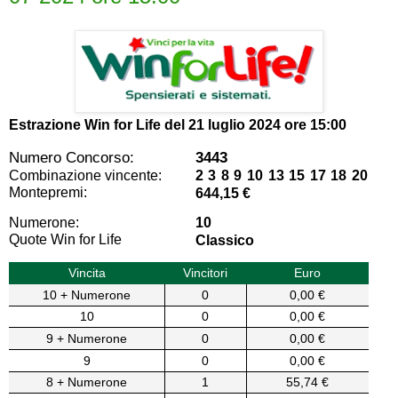
Estrazione Win for Life del
21 luglio 2024 ore 15:00
Numero Concorso:
3443
Combinazione vincente:
2 3 8 9 10 13 15 17 18 20
Montepremi:
644,15 €
Numerone:
10
Quote Win for Life
Classico
Vincita
Vincitori
Euro
10 + Numerone
0
0,00 €
10
0
0,00 €
9 + Numerone
0
0,00 €
9
0
0,00 €
8 + Numerone
1
55,74 €