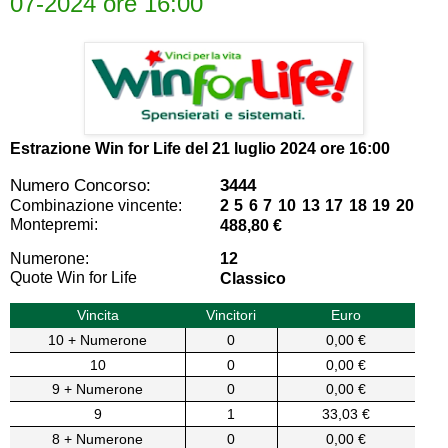
07-2024 ore 16:00
Estrazione Win for Life del
21 luglio 2024 ore 16:00
Numero Concorso:
3444
Combinazione vincente:
2 5 6 7 10 13 17 18 19 20
Montepremi:
488,80 €
Numerone:
12
Quote Win for Life
Classico
Vincita
Vincitori
Euro
10 + Numerone
0
0,00 €
10
0
0,00 €
9 + Numerone
0
0,00 €
9
1
33,03 €
8 + Numerone
0
0,00 €