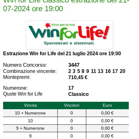
07-2024 ore 19:00
Estrazione Win for Life del
21 luglio 2024 ore 19:00
Numero Concorso:
3447
Combinazione vincente:
2 3 5 8 9 11 13 16 17 20
Montepremi:
710,45 €
Numerone:
17
Quote Win for Life
Classico
Vincita
Vincitori
Euro
10 + Numerone
0
0,00 €
10
0
0,00 €
9 + Numerone
0
0,00 €
9
0
0,00 €