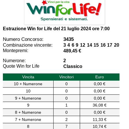
Estrazione Win for Life del
21 luglio 2024 ore 7:00
Numero Concorso:
3435
Combinazione vincente:
3 4 6 9 12 14 15 16 17 20
Montepremi:
489,45 €
Numerone:
2
Quote Win for Life
Classico
Vincita
Vincitori
Euro
10 + Numerone
0
0,00 €
10
0
0,00 €
9 + Numerone
0
0,00 €
9
1
36,08 €
8 + Numerone
0
0,00 €
7 + Numerone
2
11,33 €
8
7
10,74 €