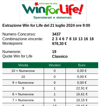
Estrazione Win for Life del
21 luglio 2024 ore 9:00
Numero Concorso:
3437
Combinazione vincente:
2 3 4 6 7 8 10 13 16 18
Montepremi:
976,30 €
Numerone:
19
Quote Win for Life
Classico
Vincita
Vincitori
Euro
10 + Numerone
0
0,00 €
10
0
0,00 €
9 + Numerone
0
0,00 €
9
1
22,91 €
8 + Numerone
1
16,61 €
7 + Numerone
5
10,15 €
8
13
10,15 €