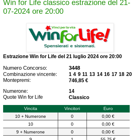
Win for Life classico estrazione del 21-
07-2024 ore 20:00
Estrazione Win for Life del
21 luglio 2024 ore 20:00
Numero Concorso:
3448
Combinazione vincente:
1 4 9 11 13 14 16 17 18 20
Montepremi:
746,85 €
Numerone:
14
Quote Win for Life
Classico
Vincita
Vincitori
Euro
10 + Numerone
0
0,00 €
10
0
0,00 €
9 + Numerone
0
0,00 €
9
1
55,75 €