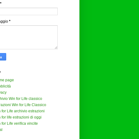
*
aggio
*
e
me page
blicità
vacy
hivio Win for Life classico
razioni Win for Life Classico
 for Life archivio estrazioni
 for life estrazioni di oggi
 for Life verifica vincite
al