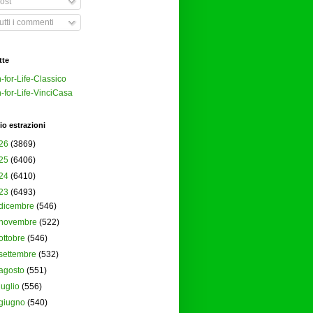
ost
tti i commenti
tte
-for-Life-Classico
-for-Life-VinciCasa
io estrazioni
26
(3869)
25
(6406)
24
(6410)
23
(6493)
dicembre
(546)
novembre
(522)
ottobre
(546)
settembre
(532)
agosto
(551)
luglio
(556)
giugno
(540)