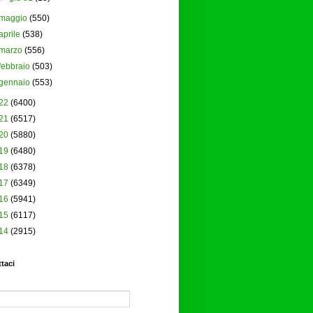
maggio
(550)
aprile
(538)
marzo
(556)
febbraio
(503)
gennaio
(553)
22
(6400)
21
(6517)
20
(5880)
19
(6480)
18
(6378)
17
(6349)
16
(5941)
15
(6117)
14
(2915)
taci