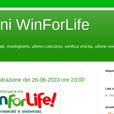
oni WinForLife
tati, montepremi, ultimo concorso, verifica vincita, ultime vin
Segui
estrazione del 26-06-2023 ore 23:00
Link ut
Oro
Iscrivi