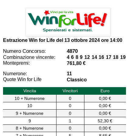
Estrazione Win for Life del
13 ottobre 2024 ore 14:00
Numero Concorso:
4870
Combinazione vincente:
4 6 8 9 12 14 16 17 18 19
Montepremi:
761,80 €
Numerone:
11
Quote Win for Life
Classico
Vincita
Vincitori
Euro
10 + Numerone
0
0,00 €
10
0
0,00 €
9 + Numerone
0
0,00 €
9
1
52,30 €
8 + Numerone
0
0,00 €
7 + Numerone
5
8,65 €