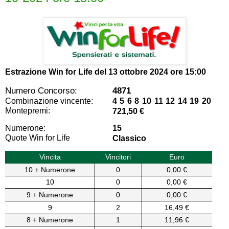
Estrazione Win for Life del
13 ottobre 2024 ore 15:00
Numero Concorso:
4871
Combinazione vincente:
4 5 6 8 10 11 12 14 19 20
Montepremi:
721,50 €
Numerone:
15
Quote Win for Life
Classico
Vincita
Vincitori
Euro
10 + Numerone
0
0,00 €
10
0
0,00 €
9 + Numerone
0
0,00 €
9
2
16,49 €
8 + Numerone
1
11,96 €