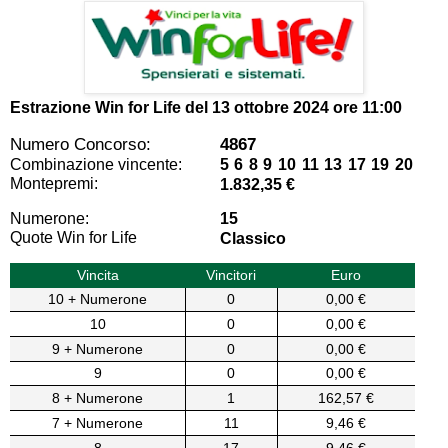
Estrazione Win for Life del
13 ottobre 2024 ore 11:00
Numero Concorso:
4867
Combinazione vincente:
5 6 8 9 10 11 13 17 19 20
Montepremi:
1.832,35 €
Numerone:
15
Quote Win for Life
Classico
Vincita
Vincitori
Euro
10 + Numerone
0
0,00 €
10
0
0,00 €
9 + Numerone
0
0,00 €
9
0
0,00 €
8 + Numerone
1
162,57 €
7 + Numerone
11
9,46 €
8
17
9,46 €