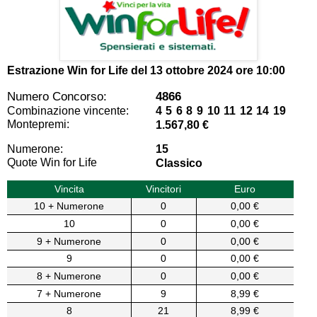
Estrazione Win for Life del
13 ottobre 2024 ore 10:00
Numero Concorso:
4866
Combinazione vincente:
4 5 6 8 9 10 11 12 14 19
Montepremi:
1.567,80 €
Numerone:
15
Quote Win for Life
Classico
Vincita
Vincitori
Euro
10 + Numerone
0
0,00 €
10
0
0,00 €
9 + Numerone
0
0,00 €
9
0
0,00 €
8 + Numerone
0
0,00 €
7 + Numerone
9
8,99 €
8
21
8,99 €