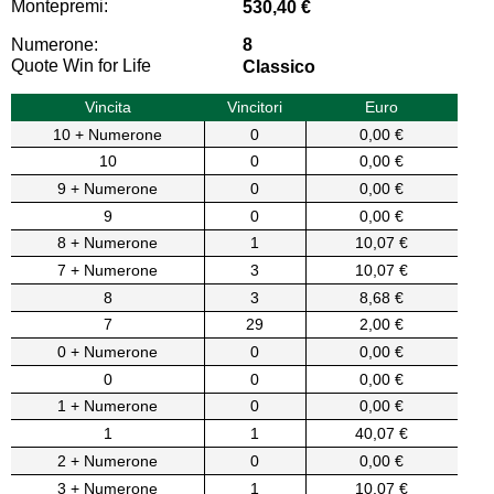
Montepremi:
530,40 €
Numerone:
8
Quote Win for Life
Classico
Vincita
Vincitori
Euro
10 + Numerone
0
0,00 €
10
0
0,00 €
9 + Numerone
0
0,00 €
9
0
0,00 €
8 + Numerone
1
10,07 €
7 + Numerone
3
10,07 €
8
3
8,68 €
7
29
2,00 €
0 + Numerone
0
0,00 €
0
0
0,00 €
1 + Numerone
0
0,00 €
1
1
40,07 €
2 + Numerone
0
0,00 €
3 + Numerone
1
10,07 €