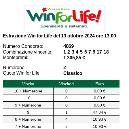
Estrazione Win for Life del
13 ottobre 2024 ore 13:00
Numero Concorso:
4869
Combinazione vincente:
1 2 3 4 5 6 7 9 17 18
Montepremi:
1.305,85 €
Numerone:
2
Quote Win for Life
Classico
Vincita
Vincitori
Euro
10 + Numerone
0
0,00 €
10
0
0,00 €
9 + Numerone
0
0,00 €
9
1
47,84 €
8 + Numerone
4
10,93 €
7 + Numerone
5
10,93 €