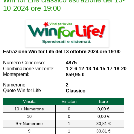
10-2024 ore 19:00
Estrazione Win for Life del
13 ottobre 2024 ore 19:00
Numero Concorso:
4875
Combinazione vincente:
1 2 6 12 13 14 15 17 18 20
Montepremi:
859,95 €
Numerone:
2
Quote Win for Life
Classico
Vincita
Vincitori
Euro
10 + Numerone
0
0,00 €
10
0
0,00 €
9 + Numerone
1
30,81 €
9
1
30,81 €