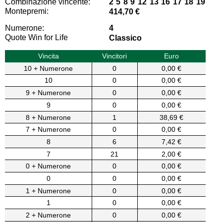
Combinazione vincente:
2 5 8 9 12 13 16 17 18 19
Montepremi:
414,70 €
Numerone:
4
Quote Win for Life
Classico
Vincita
Vincitori
Euro
10 + Numerone
0
0,00 €
10
0
0,00 €
9 + Numerone
0
0,00 €
9
0
0,00 €
8 + Numerone
1
38,69 €
7 + Numerone
0
0,00 €
8
6
7,42 €
7
21
2,00 €
0 + Numerone
0
0,00 €
0
0
0,00 €
1 + Numerone
0
0,00 €
1
0
0,00 €
2 + Numerone
0
0,00 €