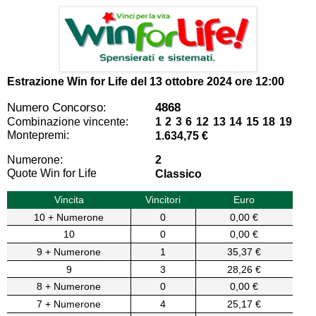
Estrazione Win for Life del
13 ottobre 2024 ore 12:00
Numero Concorso:
4868
Combinazione vincente:
1 2 3 6 12 13 14 15 18 19
Montepremi:
1.634,75 €
Numerone:
2
Quote Win for Life
Classico
Vincita
Vincitori
Euro
10 + Numerone
0
0,00 €
10
0
0,00 €
9 + Numerone
1
35,37 €
9
3
28,26 €
8 + Numerone
0
0,00 €
7 + Numerone
4
25,17 €