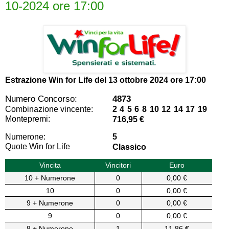
10-2024 ore 17:00
Estrazione Win for Life del
13 ottobre 2024 ore 17:00
Numero Concorso:
4873
Combinazione vincente:
2 4 5 6 8 10 12 14 17 19
Montepremi:
716,95 €
Numerone:
5
Quote Win for Life
Classico
Vincita
Vincitori
Euro
10 + Numerone
0
0,00 €
10
0
0,00 €
9 + Numerone
0
0,00 €
9
0
0,00 €
8 + Numerone
1
11,86 €