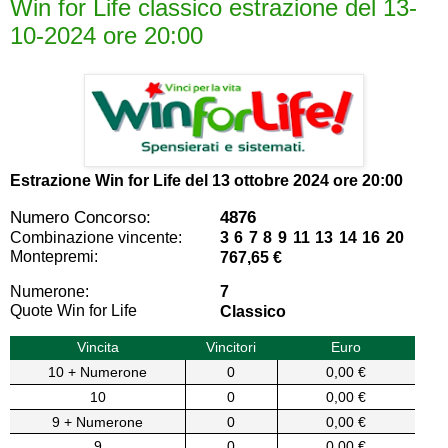
Win for Life classico estrazione del 13-
10-2024 ore 20:00
Estrazione Win for Life del
13 ottobre 2024 ore 20:00
Numero Concorso:
4876
Combinazione vincente:
3 6 7 8 9 11 13 14 16 20
Montepremi:
767,65 €
Numerone:
7
Quote Win for Life
Classico
Vincita
Vincitori
Euro
10 + Numerone
0
0,00 €
10
0
0,00 €
9 + Numerone
0
0,00 €
9
0
0,00 €