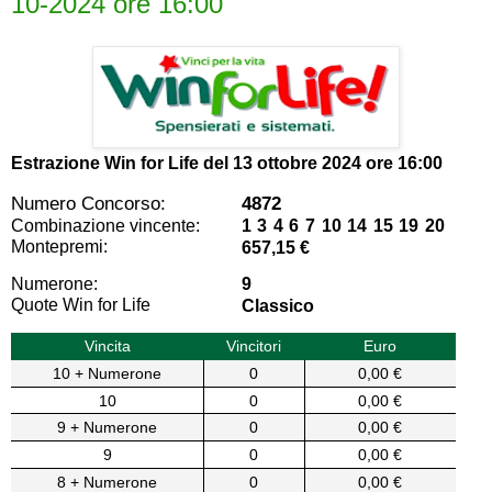
10-2024 ore 16:00
Estrazione Win for Life del
13 ottobre 2024 ore 16:00
Numero Concorso:
4872
Combinazione vincente:
1 3 4 6 7 10 14 15 19 20
Montepremi:
657,15 €
Numerone:
9
Quote Win for Life
Classico
Vincita
Vincitori
Euro
10 + Numerone
0
0,00 €
10
0
0,00 €
9 + Numerone
0
0,00 €
9
0
0,00 €
8 + Numerone
0
0,00 €