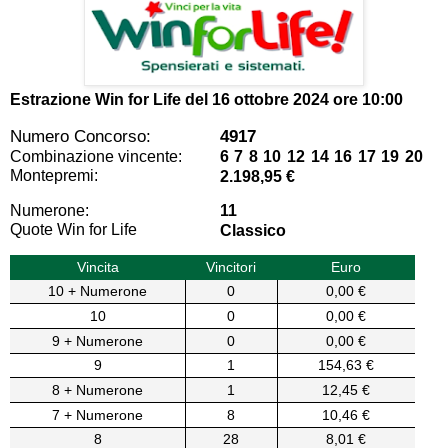
Estrazione Win for Life del
16 ottobre 2024 ore 10:00
Numero Concorso:
4917
Combinazione vincente:
6 7 8 10 12 14 16 17 19 20
Montepremi:
2.198,95 €
Numerone:
11
Quote Win for Life
Classico
Vincita
Vincitori
Euro
10 + Numerone
0
0,00 €
10
0
0,00 €
9 + Numerone
0
0,00 €
9
1
154,63 €
8 + Numerone
1
12,45 €
7 + Numerone
8
10,46 €
8
28
8,01 €