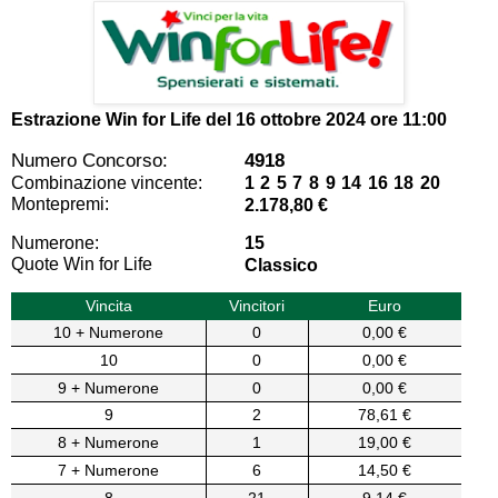
Estrazione Win for Life del
16 ottobre 2024 ore 11:00
Numero Concorso:
4918
Combinazione vincente:
1 2 5 7 8 9 14 16 18 20
Montepremi:
2.178,80 €
Numerone:
15
Quote Win for Life
Classico
Vincita
Vincitori
Euro
10 + Numerone
0
0,00 €
10
0
0,00 €
9 + Numerone
0
0,00 €
9
2
78,61 €
8 + Numerone
1
19,00 €
7 + Numerone
6
14,50 €
8
21
9,14 €