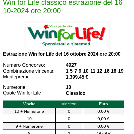
Win for Life classico estrazione del 16-
10-2024 ore 20:00
Estrazione Win for Life del
16 ottobre 2024 ore 20:00
Numero Concorso:
4927
Combinazione vincente:
1 5 7 9 10 11 12 16 18 19
Montepremi:
1.399,45 €
Numerone:
10
Quote Win for Life
Classico
Vincita
Vincitori
Euro
10 + Numerone
0
0,00 €
10
0
0,00 €
9 + Numerone
0
0,00 €
9
2
49,69 €