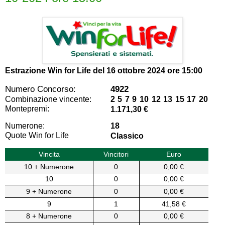
Estrazione Win for Life del
16 ottobre 2024 ore 15:00
Numero Concorso:
4922
Combinazione vincente:
2 5 7 9 10 12 13 15 17 20
Montepremi:
1.171,30 €
Numerone:
18
Quote Win for Life
Classico
Vincita
Vincitori
Euro
10 + Numerone
0
0,00 €
10
0
0,00 €
9 + Numerone
0
0,00 €
9
1
41,58 €
8 + Numerone
0
0,00 €