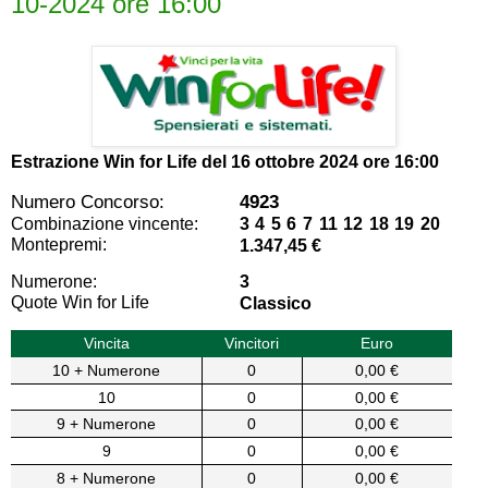
10-2024 ore 16:00
Estrazione Win for Life del
16 ottobre 2024 ore 16:00
Numero Concorso:
4923
Combinazione vincente:
3 4 5 6 7 11 12 18 19 20
Montepremi:
1.347,45 €
Numerone:
3
Quote Win for Life
Classico
Vincita
Vincitori
Euro
10 + Numerone
0
0,00 €
10
0
0,00 €
9 + Numerone
0
0,00 €
9
0
0,00 €
8 + Numerone
0
0,00 €