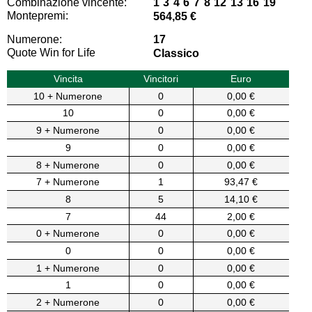
Combinazione vincente:
1 3 4 6 7 8 12 13 16 19
Montepremi:
564,85 €
Numerone:
17
Quote Win for Life
Classico
Vincita
Vincitori
Euro
10 + Numerone
0
0,00 €
10
0
0,00 €
9 + Numerone
0
0,00 €
9
0
0,00 €
8 + Numerone
0
0,00 €
7 + Numerone
1
93,47 €
8
5
14,10 €
7
44
2,00 €
0 + Numerone
0
0,00 €
0
0
0,00 €
1 + Numerone
0
0,00 €
1
0
0,00 €
2 + Numerone
0
0,00 €