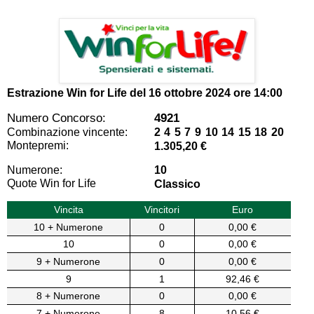
Estrazione Win for Life del
16 ottobre 2024 ore 14:00
Numero Concorso:
4921
Combinazione vincente:
2 4 5 7 9 10 14 15 18 20
Montepremi:
1.305,20 €
Numerone:
10
Quote Win for Life
Classico
Vincita
Vincitori
Euro
10 + Numerone
0
0,00 €
10
0
0,00 €
9 + Numerone
0
0,00 €
9
1
92,46 €
8 + Numerone
0
0,00 €
7 + Numerone
8
10,56 €