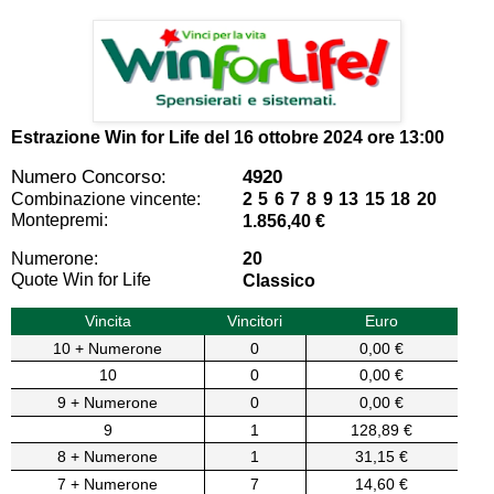
Estrazione Win for Life del
16 ottobre 2024 ore 13:00
Numero Concorso:
4920
Combinazione vincente:
2 5 6 7 8 9 13 15 18 20
Montepremi:
1.856,40 €
Numerone:
20
Quote Win for Life
Classico
Vincita
Vincitori
Euro
10 + Numerone
0
0,00 €
10
0
0,00 €
9 + Numerone
0
0,00 €
9
1
128,89 €
8 + Numerone
1
31,15 €
7 + Numerone
7
14,60 €