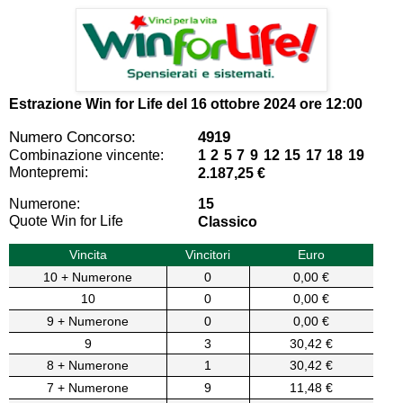
Estrazione Win for Life del
16 ottobre 2024 ore 12:00
Numero Concorso:
4919
Combinazione vincente:
1 2 5 7 9 12 15 17 18 19
Montepremi:
2.187,25 €
Numerone:
15
Quote Win for Life
Classico
Vincita
Vincitori
Euro
10 + Numerone
0
0,00 €
10
0
0,00 €
9 + Numerone
0
0,00 €
9
3
30,42 €
8 + Numerone
1
30,42 €
7 + Numerone
9
11,48 €