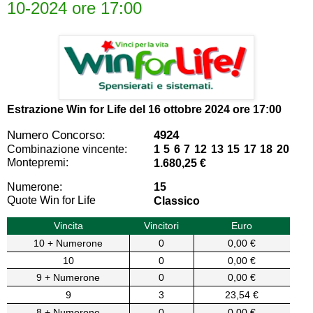
10-2024 ore 17:00
Estrazione Win for Life del
16 ottobre 2024 ore 17:00
Numero Concorso:
4924
Combinazione vincente:
1 5 6 7 12 13 15 17 18 20
Montepremi:
1.680,25 €
Numerone:
15
Quote Win for Life
Classico
Vincita
Vincitori
Euro
10 + Numerone
0
0,00 €
10
0
0,00 €
9 + Numerone
0
0,00 €
9
3
23,54 €
8 + Numerone
0
0,00 €