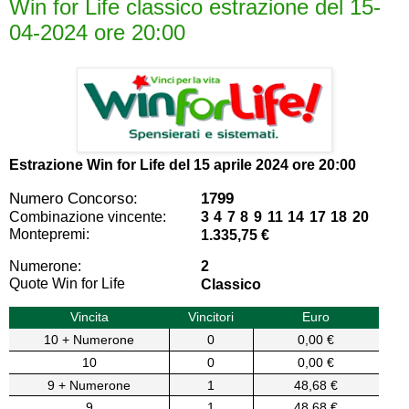
Win for Life classico estrazione del 15-
04-2024 ore 20:00
Estrazione Win for Life del
15 aprile 2024 ore 20:00
Numero Concorso:
1799
Combinazione vincente:
3 4 7 8 9 11 14 17 18 20
Montepremi:
1.335,75 €
Numerone:
2
Quote Win for Life
Classico
Vincita
Vincitori
Euro
10 + Numerone
0
0,00 €
10
0
0,00 €
9 + Numerone
1
48,68 €
9
1
48,68 €