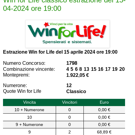
04-2024 ore 19:00
Estrazione Win for Life del
15 aprile 2024 ore 19:00
Numero Concorso:
1798
Combinazione vincente:
4 5 6 8 13 15 16 17 19 20
Montepremi:
1.922,05 €
Numerone:
12
Quote Win for Life
Classico
Vincita
Vincitori
Euro
10 + Numerone
0
0,00 €
10
0
0,00 €
9 + Numerone
0
0,00 €
9
2
68,89 €