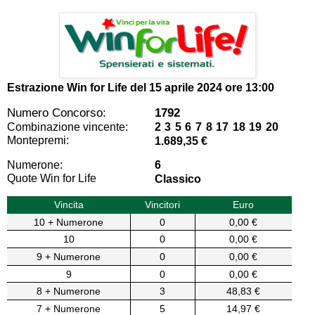
Estrazione Win for Life del
15 aprile 2024 ore 13:00
Numero Concorso:
1792
Combinazione vincente:
2 3 5 6 7 8 17 18 19 20
Montepremi:
1.689,35 €
Numerone:
6
Quote Win for Life
Classico
Vincita
Vincitori
Euro
10 + Numerone
0
0,00 €
10
0
0,00 €
9 + Numerone
0
0,00 €
9
0
0,00 €
8 + Numerone
3
48,83 €
7 + Numerone
5
14,97 €