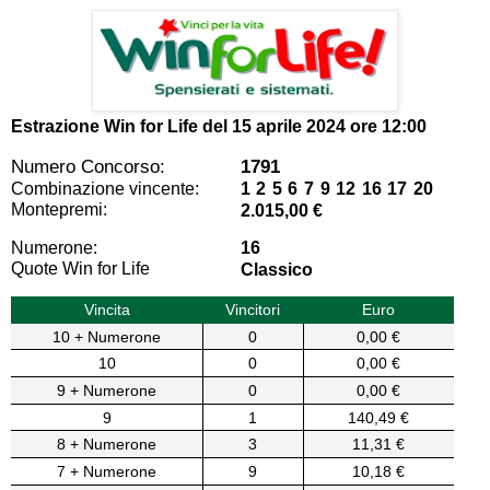
Estrazione Win for Life del
15 aprile 2024 ore 12:00
Numero Concorso:
1791
Combinazione vincente:
1 2 5 6 7 9 12 16 17 20
Montepremi:
2.015,00 €
Numerone:
16
Quote Win for Life
Classico
Vincita
Vincitori
Euro
10 + Numerone
0
0,00 €
10
0
0,00 €
9 + Numerone
0
0,00 €
9
1
140,49 €
8 + Numerone
3
11,31 €
7 + Numerone
9
10,18 €