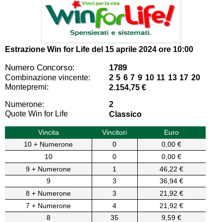
Estrazione Win for Life del
15 aprile 2024 ore 10:00
Numero Concorso:
1789
Combinazione vincente:
2 5 6 7 9 10 11 13 17 20
Montepremi:
2.154,75 €
Numerone:
2
Quote Win for Life
Classico
Vincita
Vincitori
Euro
10 + Numerone
0
0,00 €
10
0
0,00 €
9 + Numerone
1
46,22 €
9
3
36,94 €
8 + Numerone
3
21,92 €
7 + Numerone
4
21,92 €
8
35
9,59 €