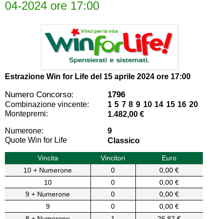
04-2024 ore 17:00
Estrazione Win for Life del
15 aprile 2024 ore 17:00
Numero Concorso:
1796
Combinazione vincente:
1 5 7 8 9 10 14 15 16 20
Montepremi:
1.482,00 €
Numerone:
9
Quote Win for Life
Classico
Vincita
Vincitori
Euro
10 + Numerone
0
0,00 €
10
0
0,00 €
9 + Numerone
0
0,00 €
9
0
0,00 €
8 + Numerone
1
26,82 €