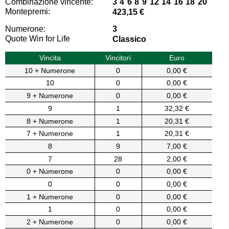
Combinazione vincente:
3 4 6 8 9 12 14 16 18 20
Montepremi:
423,15 €
Numerone:
3
Quote Win for Life
Classico
Vincita
Vincitori
Euro
10 + Numerone
0
0,00 €
10
0
0,00 €
9 + Numerone
0
0,00 €
9
1
32,32 €
8 + Numerone
1
20,31 €
7 + Numerone
1
20,31 €
8
9
7,00 €
7
28
2,00 €
0 + Numerone
0
0,00 €
0
0
0,00 €
1 + Numerone
0
0,00 €
1
0
0,00 €
2 + Numerone
0
0,00 €