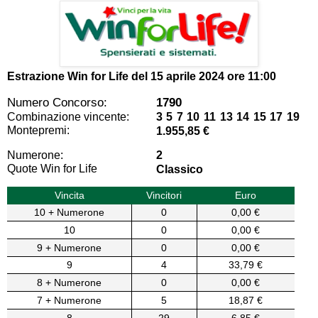
Estrazione Win for Life del
15 aprile 2024 ore 11:00
Numero Concorso:
1790
Combinazione vincente:
3 5 7 10 11 13 14 15 17 19
Montepremi:
1.955,85 €
Numerone:
2
Quote Win for Life
Classico
Vincita
Vincitori
Euro
10 + Numerone
0
0,00 €
10
0
0,00 €
9 + Numerone
0
0,00 €
9
4
33,79 €
8 + Numerone
0
0,00 €
7 + Numerone
5
18,87 €
8
29
6,85 €