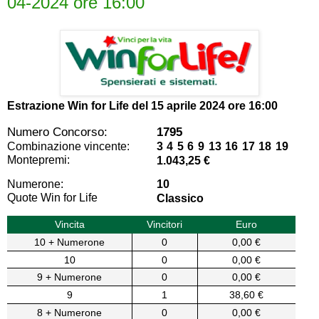
04-2024 ore 16:00
Estrazione Win for Life del
15 aprile 2024 ore 16:00
Numero Concorso:
1795
Combinazione vincente:
3 4 5 6 9 13 16 17 18 19
Montepremi:
1.043,25 €
Numerone:
10
Quote Win for Life
Classico
Vincita
Vincitori
Euro
10 + Numerone
0
0,00 €
10
0
0,00 €
9 + Numerone
0
0,00 €
9
1
38,60 €
8 + Numerone
0
0,00 €