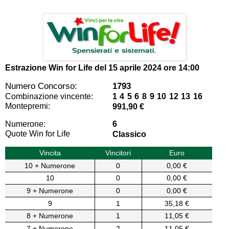
Estrazione Win for Life del
15 aprile 2024 ore 14:00
Numero Concorso:
1793
Combinazione vincente:
1 4 5 6 8 9 10 12 13 16
Montepremi:
991,90 €
Numerone:
6
Quote Win for Life
Classico
Vincita
Vincitori
Euro
10 + Numerone
0
0,00 €
10
0
0,00 €
9 + Numerone
0
0,00 €
9
1
35,18 €
8 + Numerone
1
11,05 €
7 + Numerone
2
11,05 €