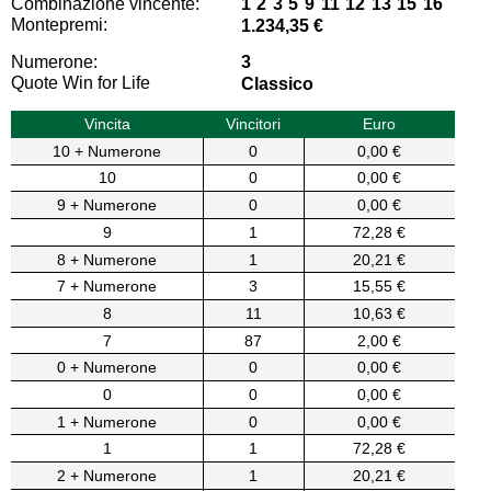
Combinazione vincente:
1 2 3 5 9 11 12 13 15 16
Montepremi:
1.234,35 €
Numerone:
3
Quote Win for Life
Classico
Vincita
Vincitori
Euro
10 + Numerone
0
0,00 €
10
0
0,00 €
9 + Numerone
0
0,00 €
9
1
72,28 €
8 + Numerone
1
20,21 €
7 + Numerone
3
15,55 €
8
11
10,63 €
7
87
2,00 €
0 + Numerone
0
0,00 €
0
0
0,00 €
1 + Numerone
0
0,00 €
1
1
72,28 €
2 + Numerone
1
20,21 €