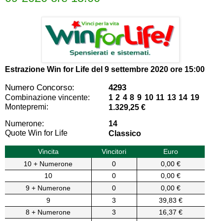
Estrazione Win for Life del
9 settembre 2020 ore 15:00
Numero Concorso:
4293
Combinazione vincente:
1 2 4 8 9 10 11 13 14 19
Montepremi:
1.329,25 €
Numerone:
14
Quote Win for Life
Classico
Vincita
Vincitori
Euro
10 + Numerone
0
0,00 €
10
0
0,00 €
9 + Numerone
0
0,00 €
9
3
39,83 €
8 + Numerone
3
16,37 €