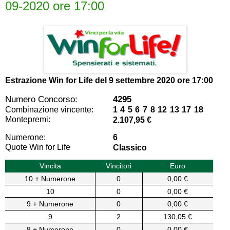
09-2020 ore 17:00
Estrazione Win for Life del
9 settembre 2020 ore 17:00
Numero Concorso:
4295
Combinazione vincente:
1 4 5 6 7 8 12 13 17 18
Montepremi:
2.107,95 €
Numerone:
6
Quote Win for Life
Classico
Vincita
Vincitori
Euro
10 + Numerone
0
0,00 €
10
0
0,00 €
9 + Numerone
0
0,00 €
9
2
130,05 €
8 + Numerone
0
0,00 €