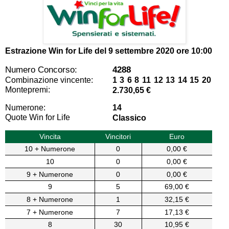
Estrazione Win for Life del
9 settembre 2020 ore 10:00
Numero Concorso:
4288
Combinazione vincente:
1 3 6 8 11 12 13 14 15 20
Montepremi:
2.730,65 €
Numerone:
14
Quote Win for Life
Classico
Vincita
Vincitori
Euro
10 + Numerone
0
0,00 €
10
0
0,00 €
9 + Numerone
0
0,00 €
9
5
69,00 €
8 + Numerone
1
32,15 €
7 + Numerone
7
17,13 €
8
30
10,95 €