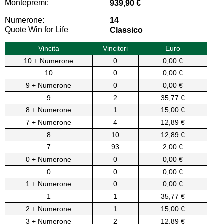
Montepremi:
939,90 €
Numerone:
14
Quote Win for Life
Classico
Vincita
Vincitori
Euro
10 + Numerone
0
0,00 €
10
0
0,00 €
9 + Numerone
0
0,00 €
9
2
35,77 €
8 + Numerone
1
15,00 €
7 + Numerone
4
12,89 €
8
10
12,89 €
7
93
2,00 €
0 + Numerone
0
0,00 €
0
0
0,00 €
1 + Numerone
0
0,00 €
1
1
35,77 €
2 + Numerone
1
15,00 €
3 + Numerone
2
12,89 €