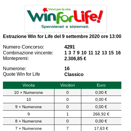
Estrazione Win for Life del
9 settembre 2020 ore 13:00
Numero Concorso:
4291
Combinazione vincente:
1 3 7 9 10 11 12 13 15 16
Montepremi:
2.306,85 €
Numerone:
16
Quote Win for Life
Classico
Vincita
Vincitori
Euro
10 + Numerone
0
0,00 €
10
0
0,00 €
9 + Numerone
0
0,00 €
9
1
266,92 €
8 + Numerone
0
0,00 €
7 + Numerone
7
17,63 €