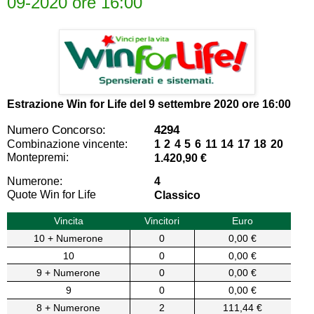
09-2020 ore 16:00
Estrazione Win for Life del
9 settembre 2020 ore 16:00
Numero Concorso:
4294
Combinazione vincente:
1 2 4 5 6 11 14 17 18 20
Montepremi:
1.420,90 €
Numerone:
4
Quote Win for Life
Classico
Vincita
Vincitori
Euro
10 + Numerone
0
0,00 €
10
0
0,00 €
9 + Numerone
0
0,00 €
9
0
0,00 €
8 + Numerone
2
111,44 €