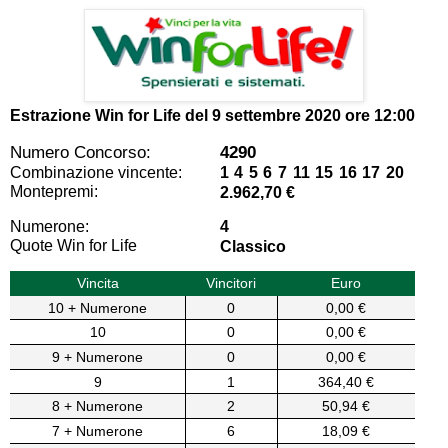
Estrazione Win for Life del
9 settembre 2020 ore 12:00
Numero Concorso:
4290
Combinazione vincente:
1 4 5 6 7 11 15 16 17 20
Montepremi:
2.962,70 €
Numerone:
4
Quote Win for Life
Classico
Vincita
Vincitori
Euro
10 + Numerone
0
0,00 €
10
0
0,00 €
9 + Numerone
0
0,00 €
9
1
364,40 €
8 + Numerone
2
50,94 €
7 + Numerone
6
18,09 €