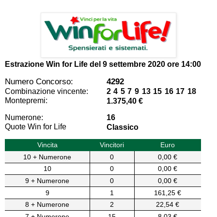
Estrazione Win for Life del
9 settembre 2020 ore 14:00
Numero Concorso:
4292
Combinazione vincente:
2 4 5 7 9 13 15 16 17 18
Montepremi:
1.375,40 €
Numerone:
16
Quote Win for Life
Classico
Vincita
Vincitori
Euro
10 + Numerone
0
0,00 €
10
0
0,00 €
9 + Numerone
0
0,00 €
9
1
161,25 €
8 + Numerone
2
22,54 €
7 + Numerone
15
8,03 €