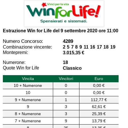
Estrazione Win for Life del
9 settembre 2020 ore 11:00
Numero Concorso:
4289
Combinazione vincente:
2 5 7 8 9 11 16 17 18 19
Montepremi:
3.015,35 €
Numerone:
18
Quote Win for Life
Classico
Vincita
Vincitori
Euro
10 + Numerone
0
0,00 €
10
0
0,00 €
9 + Numerone
1
112,77 €
9
3
62,61 €
8 + Numerone
3
25,39 €
7 + Numerone
9
13,79 €
8
25
13,35 €