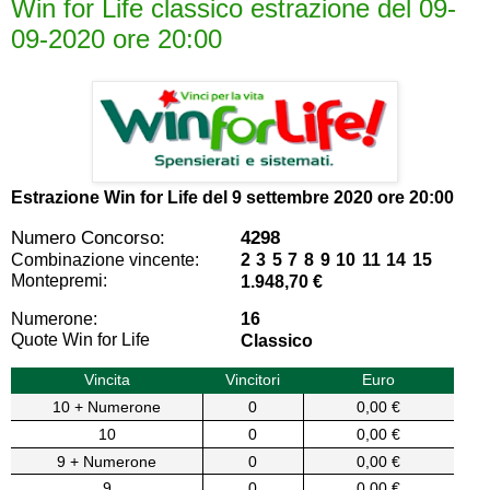
Win for Life classico estrazione del 09-
09-2020 ore 20:00
Estrazione Win for Life del
9 settembre 2020 ore 20:00
Numero Concorso:
4298
Combinazione vincente:
2 3 5 7 8 9 10 11 14 15
Montepremi:
1.948,70 €
Numerone:
16
Quote Win for Life
Classico
Vincita
Vincitori
Euro
10 + Numerone
0
0,00 €
10
0
0,00 €
9 + Numerone
0
0,00 €
9
0
0,00 €