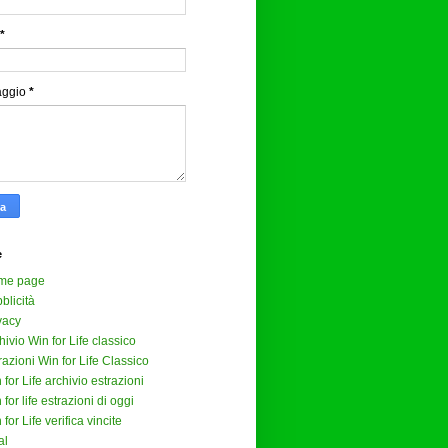
*
aggio
*
e
me page
blicità
vacy
hivio Win for Life classico
razioni Win for Life Classico
 for Life archivio estrazioni
 for life estrazioni di oggi
 for Life verifica vincite
al