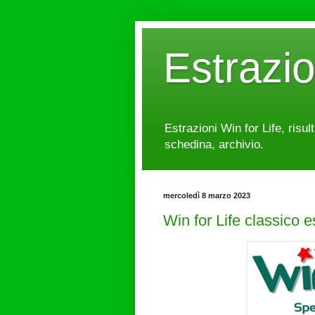
Estrazi
Estrazioni Win for Life, risul
schedina, archivio.
mercoledì 8 marzo 2023
Win for Life classico 