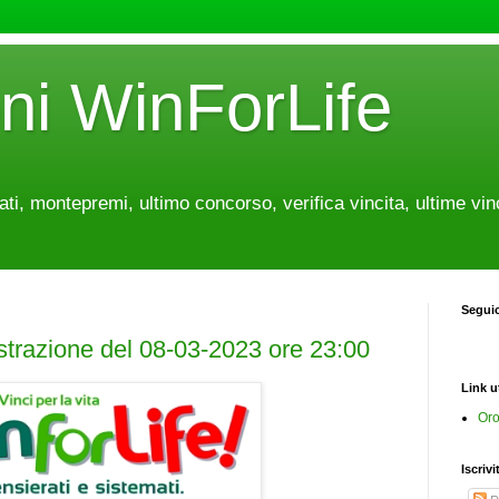
oni WinForLife
tati, montepremi, ultimo concorso, verifica vincita, ultime vin
Segui
estrazione del 08-03-2023 ore 23:00
Link ut
Oro
Iscrivi