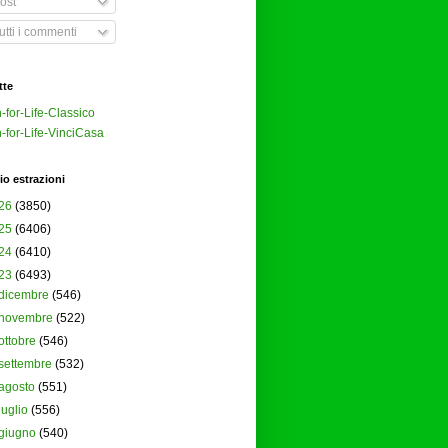
ost
tti i commenti
tte
-for-Life-Classico
-for-Life-VinciCasa
io estrazioni
26
(3850)
25
(6406)
24
(6410)
23
(6493)
dicembre
(546)
novembre
(522)
ottobre
(546)
settembre
(532)
agosto
(551)
luglio
(556)
giugno
(540)