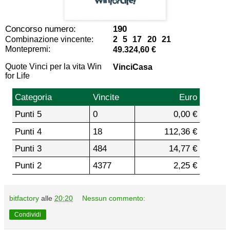
Concorso numero:
190
Combinazione vincente:
2 5 17 20 21
Montepremi:
49.324,60 €
Quote Vinci per la vita Win
VinciCasa
for Life
Categoria
Vincite
Euro
Punti 5
0
0,00 €
Punti 4
18
112,36 €
Punti 3
484
14,77 €
Punti 2
4377
2,25 €
bitfactory
alle
20:20
Nessun commento:
Condividi