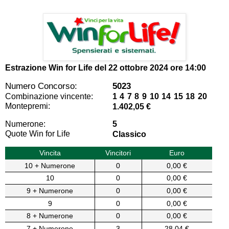
Estrazione Win for Life del
22 ottobre 2024 ore 14:00
Numero Concorso:
5023
Combinazione vincente:
1 4 7 8 9 10 14 15 18 20
Montepremi:
1.402,05 €
Numerone:
5
Quote Win for Life
Classico
Vincita
Vincitori
Euro
10 + Numerone
0
0,00 €
10
0
0,00 €
9 + Numerone
0
0,00 €
9
0
0,00 €
8 + Numerone
0
0,00 €
7 + Numerone
3
28,04 €