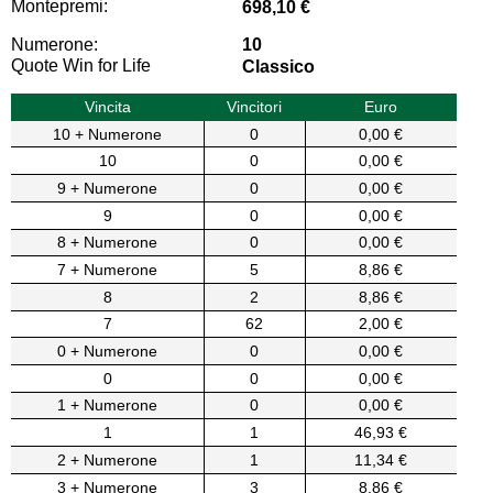
Montepremi:
698,10 €
Numerone:
10
Quote Win for Life
Classico
Vincita
Vincitori
Euro
10 + Numerone
0
0,00 €
10
0
0,00 €
9 + Numerone
0
0,00 €
9
0
0,00 €
8 + Numerone
0
0,00 €
7 + Numerone
5
8,86 €
8
2
8,86 €
7
62
2,00 €
0 + Numerone
0
0,00 €
0
0
0,00 €
1 + Numerone
0
0,00 €
1
1
46,93 €
2 + Numerone
1
11,34 €
3 + Numerone
3
8,86 €