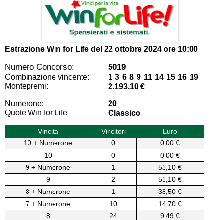
Estrazione Win for Life del
22 ottobre 2024 ore 10:00
Numero Concorso:
5019
Combinazione vincente:
1 3 6 8 9 11 14 15 16 19
Montepremi:
2.193,10 €
Numerone:
20
Quote Win for Life
Classico
Vincita
Vincitori
Euro
10 + Numerone
0
0,00 €
10
0
0,00 €
9 + Numerone
1
53,10 €
9
2
53,10 €
8 + Numerone
1
38,50 €
7 + Numerone
10
14,70 €
8
24
9,49 €