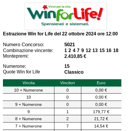
Estrazione Win for Life del
22 ottobre 2024 ore 12:00
Numero Concorso:
5021
Combinazione vincente:
1 2 4 7 9 12 13 15 16 18
Montepremi:
2.410,85 €
Numerone:
15
Quote Win for Life
Classico
Vincita
Vincitori
Euro
10 + Numerone
0
0,00 €
10
0
0,00 €
9 + Numerone
0
0,00 €
9
1
179,77 €
8 + Numerone
2
21,72 €
7 + Numerone
7
14,54 €