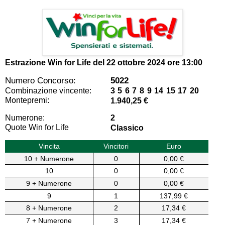
Estrazione Win for Life del
22 ottobre 2024 ore 13:00
Numero Concorso:
5022
Combinazione vincente:
3 5 6 7 8 9 14 15 17 20
Montepremi:
1.940,25 €
Numerone:
2
Quote Win for Life
Classico
Vincita
Vincitori
Euro
10 + Numerone
0
0,00 €
10
0
0,00 €
9 + Numerone
0
0,00 €
9
1
137,99 €
8 + Numerone
2
17,34 €
7 + Numerone
3
17,34 €