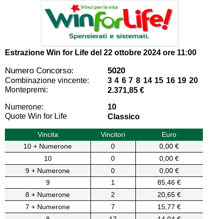
Estrazione Win for Life del
22 ottobre 2024 ore 11:00
Numero Concorso:
5020
Combinazione vincente:
3 4 6 7 8 14 15 16 19 20
Montepremi:
2.371,85 €
Numerone:
10
Quote Win for Life
Classico
Vincita
Vincitori
Euro
10 + Numerone
0
0,00 €
10
0
0,00 €
9 + Numerone
0
0,00 €
9
1
85,46 €
8 + Numerone
2
20,65 €
7 + Numerone
7
15,77 €
8
17
14,04 €