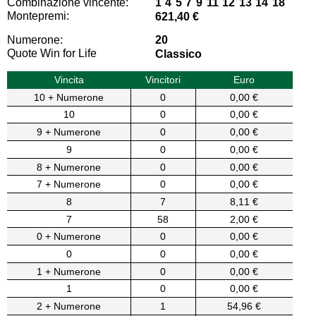
Combinazione vincente:
1 4 5 7 9 11 12 13 14 18
Montepremi:
621,40 €
Numerone:
20
Quote Win for Life
Classico
Vincita
Vincitori
Euro
10 + Numerone
0
0,00 €
10
0
0,00 €
9 + Numerone
0
0,00 €
9
0
0,00 €
8 + Numerone
0
0,00 €
7 + Numerone
0
0,00 €
8
7
8,11 €
7
58
2,00 €
0 + Numerone
0
0,00 €
0
0
0,00 €
1 + Numerone
0
0,00 €
1
0
0,00 €
2 + Numerone
1
54,96 €