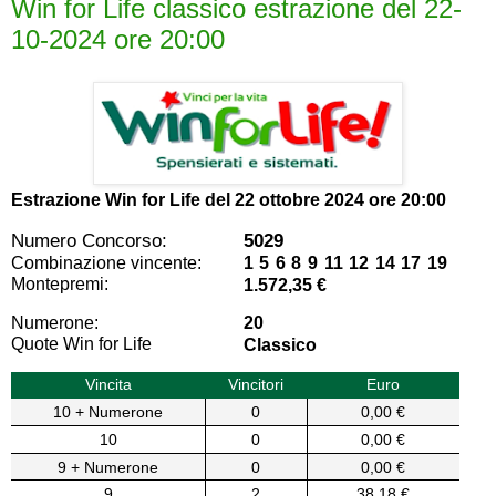
Win for Life classico estrazione del 22-
10-2024 ore 20:00
Estrazione Win for Life del
22 ottobre 2024 ore 20:00
Numero Concorso:
5029
Combinazione vincente:
1 5 6 8 9 11 12 14 17 19
Montepremi:
1.572,35 €
Numerone:
20
Quote Win for Life
Classico
Vincita
Vincitori
Euro
10 + Numerone
0
0,00 €
10
0
0,00 €
9 + Numerone
0
0,00 €
9
2
38,18 €