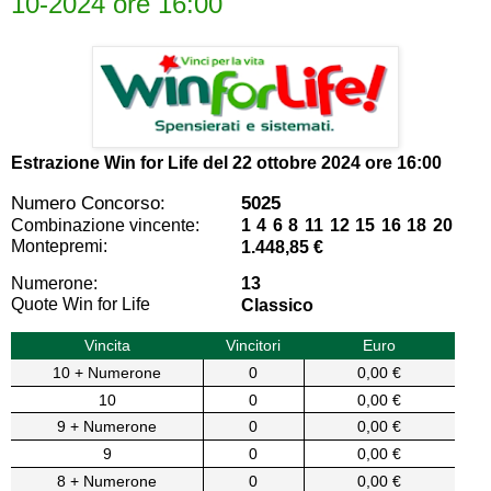
10-2024 ore 16:00
Estrazione Win for Life del
22 ottobre 2024 ore 16:00
Numero Concorso:
5025
Combinazione vincente:
1 4 6 8 11 12 15 16 18 20
Montepremi:
1.448,85 €
Numerone:
13
Quote Win for Life
Classico
Vincita
Vincitori
Euro
10 + Numerone
0
0,00 €
10
0
0,00 €
9 + Numerone
0
0,00 €
9
0
0,00 €
8 + Numerone
0
0,00 €