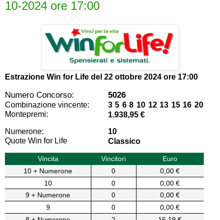
10-2024 ore 17:00
Estrazione Win for Life del
22 ottobre 2024 ore 17:00
Numero Concorso:
5026
Combinazione vincente:
3 5 6 8 10 12 13 15 16 20
Montepremi:
1.938,95 €
Numerone:
10
Quote Win for Life
Classico
Vincita
Vincitori
Euro
10 + Numerone
0
0,00 €
10
0
0,00 €
9 + Numerone
0
0,00 €
9
0
0,00 €
8 + Numerone
2
16,19 €