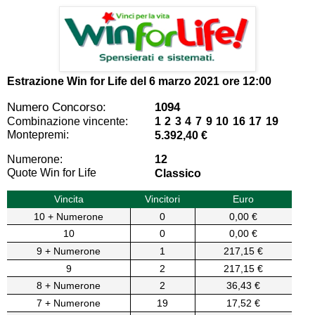
Estrazione Win for Life del
6 marzo 2021 ore 12:00
Numero Concorso:
1094
Combinazione vincente:
1 2 3 4 7 9 10 16 17 19
Montepremi:
5.392,40 €
Numerone:
12
Quote Win for Life
Classico
Vincita
Vincitori
Euro
10 + Numerone
0
0,00 €
10
0
0,00 €
9 + Numerone
1
217,15 €
9
2
217,15 €
8 + Numerone
2
36,43 €
7 + Numerone
19
17,52 €