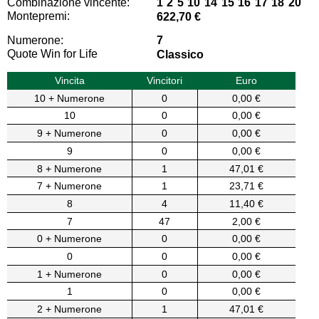
Combinazione vincente:
1 2 5 10 14 15 16 17 18 20
Montepremi:
622,70 €
Numerone:
7
Quote Win for Life
Classico
Vincita
Vincitori
Euro
10 + Numerone
0
0,00 €
10
0
0,00 €
9 + Numerone
0
0,00 €
9
0
0,00 €
8 + Numerone
1
47,01 €
7 + Numerone
1
23,71 €
8
4
11,40 €
7
47
2,00 €
0 + Numerone
0
0,00 €
0
0
0,00 €
1 + Numerone
0
0,00 €
1
0
0,00 €
2 + Numerone
1
47,01 €