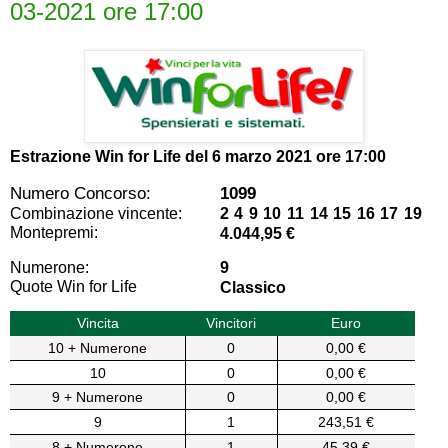
03-2021 ore 17:00
Estrazione Win for Life del
6 marzo 2021 ore 17:00
Numero Concorso:
1099
Combinazione vincente:
2 4 9 10 11 14 15 16 17 19
Montepremi:
4.044,95 €
Numerone:
9
Quote Win for Life
Classico
Vincita
Vincitori
Euro
10 + Numerone
0
0,00 €
10
0
0,00 €
9 + Numerone
0
0,00 €
9
1
243,51 €
8 + Numerone
1
45,39 €