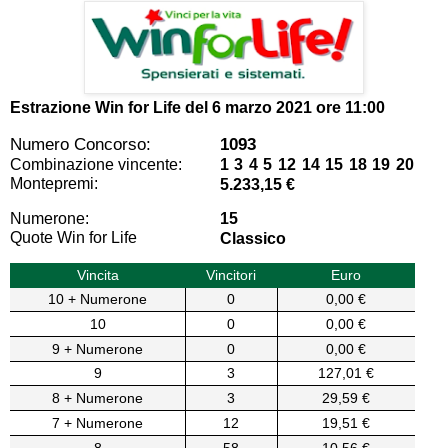
Estrazione Win for Life del
6 marzo 2021 ore 11:00
Numero Concorso:
1093
Combinazione vincente:
1 3 4 5 12 14 15 18 19 20
Montepremi:
5.233,15 €
Numerone:
15
Quote Win for Life
Classico
Vincita
Vincitori
Euro
10 + Numerone
0
0,00 €
10
0
0,00 €
9 + Numerone
0
0,00 €
9
3
127,01 €
8 + Numerone
3
29,59 €
7 + Numerone
12
19,51 €
8
58
10,56 €