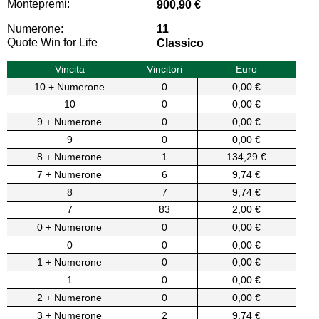
Montepremi:
900,90 €
Numerone:
11
Quote Win for Life
Classico
Vincita
Vincitori
Euro
10 + Numerone
0
0,00 €
10
0
0,00 €
9 + Numerone
0
0,00 €
9
0
0,00 €
8 + Numerone
1
134,29 €
7 + Numerone
6
9,74 €
8
7
9,74 €
7
83
2,00 €
0 + Numerone
0
0,00 €
0
0
0,00 €
1 + Numerone
0
0,00 €
1
0
0,00 €
2 + Numerone
0
0,00 €
3 + Numerone
2
9,74 €