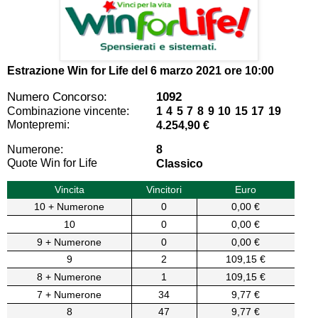
Estrazione Win for Life del
6 marzo 2021 ore 10:00
Numero Concorso:
1092
Combinazione vincente:
1 4 5 7 8 9 10 15 17 19
Montepremi:
4.254,90 €
Numerone:
8
Quote Win for Life
Classico
Vincita
Vincitori
Euro
10 + Numerone
0
0,00 €
10
0
0,00 €
9 + Numerone
0
0,00 €
9
2
109,15 €
8 + Numerone
1
109,15 €
7 + Numerone
34
9,77 €
8
47
9,77 €