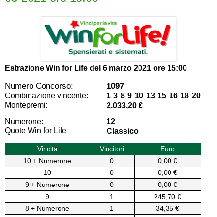
Estrazione Win for Life del
6 marzo 2021 ore 15:00
Numero Concorso:
1097
Combinazione vincente:
1 3 8 9 10 13 15 16 18 20
Montepremi:
2.033,20 €
Numerone:
12
Quote Win for Life
Classico
Vincita
Vincitori
Euro
10 + Numerone
0
0,00 €
10
0
0,00 €
9 + Numerone
0
0,00 €
9
1
245,70 €
8 + Numerone
1
34,35 €