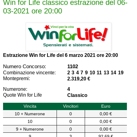
Win for Life classico estrazione del 06-
03-2021 ore 20:00
Estrazione Win for Life del
6 marzo 2021 ore 20:00
Numero Concorso:
1102
Combinazione vincente:
2 3 4 7 9 10 11 13 14 19
Montepremi:
2.319,20 €
Numerone:
4
Quote Win for Life
Classico
Vincita
Vincitori
Euro
10 + Numerone
0
0,00 €
10
0
0,00 €
9 + Numerone
0
0,00 €
9
3
92,69 €