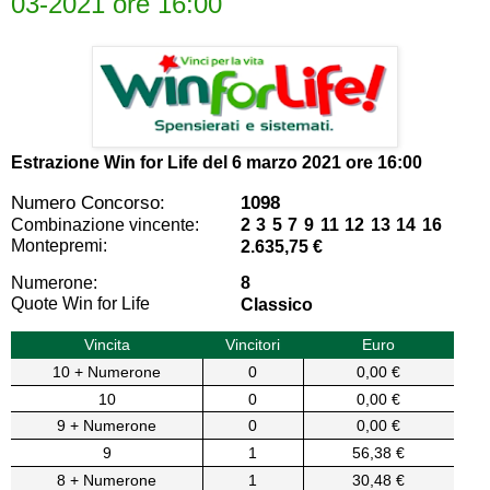
03-2021 ore 16:00
Estrazione Win for Life del
6 marzo 2021 ore 16:00
Numero Concorso:
1098
Combinazione vincente:
2 3 5 7 9 11 12 13 14 16
Montepremi:
2.635,75 €
Numerone:
8
Quote Win for Life
Classico
Vincita
Vincitori
Euro
10 + Numerone
0
0,00 €
10
0
0,00 €
9 + Numerone
0
0,00 €
9
1
56,38 €
8 + Numerone
1
30,48 €