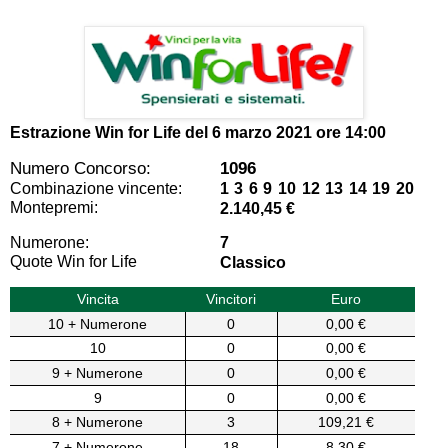
Estrazione Win for Life del
6 marzo 2021 ore 14:00
Numero Concorso:
1096
Combinazione vincente:
1 3 6 9 10 12 13 14 19 20
Montepremi:
2.140,45 €
Numerone:
7
Quote Win for Life
Classico
Vincita
Vincitori
Euro
10 + Numerone
0
0,00 €
10
0
0,00 €
9 + Numerone
0
0,00 €
9
0
0,00 €
8 + Numerone
3
109,21 €
7 + Numerone
18
8,30 €