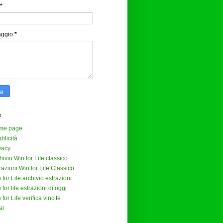
*
aggio
*
e
me page
blicità
vacy
hivio Win for Life classico
razioni Win for Life Classico
 for Life archivio estrazioni
 for life estrazioni di oggi
 for Life verifica vincite
al