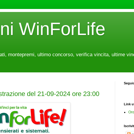
oni WinForLife
tati, montepremi, ultimo concorso, verifica vincita, ultime vin
Segui
estrazione del 21-09-2024 ore 23:00
Link ut
Oro
Iscrivi