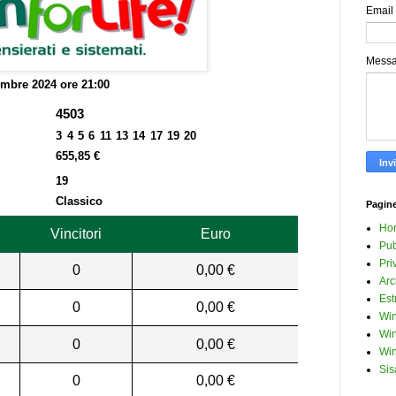
Email
Mess
embre 2024 ore 21:00
4503
3 4 5 6 11 13 14 17 19 20
655,85 €
19
Classico
Pagin
Ho
Vincitori
Euro
Pub
Pri
0
0,00 €
Arc
Est
0
0,00 €
Win
Win
0
0,00 €
Win
Sis
0
0,00 €