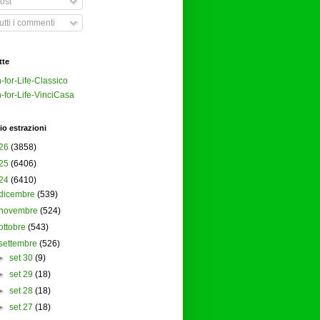
ost
tti i commenti
tte
-for-Life-Classico
-for-Life-VinciCasa
io estrazioni
26
(3858)
25
(6406)
24
(6410)
dicembre
(539)
novembre
(524)
ottobre
(543)
settembre
(526)
►
set 30
(9)
►
set 29
(18)
►
set 28
(18)
►
set 27
(18)