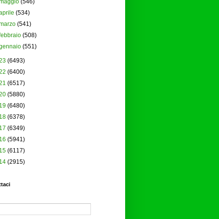
maggio
(546)
aprile
(534)
marzo
(541)
febbraio
(508)
gennaio
(551)
23
(6493)
22
(6400)
21
(6517)
20
(5880)
19
(6480)
18
(6378)
17
(6349)
16
(5941)
15
(6117)
14
(2915)
taci