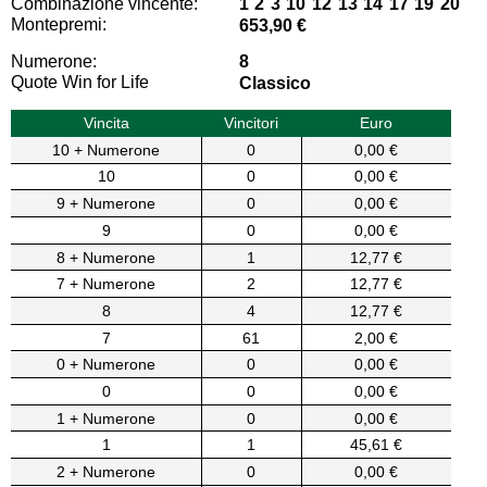
Combinazione vincente:
1 2 3 10 12 13 14 17 19 20
Montepremi:
653,90 €
Numerone:
8
Quote Win for Life
Classico
Vincita
Vincitori
Euro
10 + Numerone
0
0,00 €
10
0
0,00 €
9 + Numerone
0
0,00 €
9
0
0,00 €
8 + Numerone
1
12,77 €
7 + Numerone
2
12,77 €
8
4
12,77 €
7
61
2,00 €
0 + Numerone
0
0,00 €
0
0
0,00 €
1 + Numerone
0
0,00 €
1
1
45,61 €
2 + Numerone
0
0,00 €