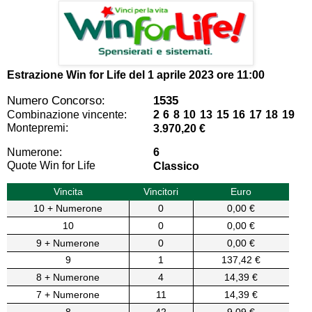
Estrazione Win for Life del
1 aprile 2023 ore 11:00
Numero Concorso:
1535
Combinazione vincente:
2 6 8 10 13 15 16 17 18 19
Montepremi:
3.970,20 €
Numerone:
6
Quote Win for Life
Classico
Vincita
Vincitori
Euro
10 + Numerone
0
0,00 €
10
0
0,00 €
9 + Numerone
0
0,00 €
9
1
137,42 €
8 + Numerone
4
14,39 €
7 + Numerone
11
14,39 €
8
42
9,09 €