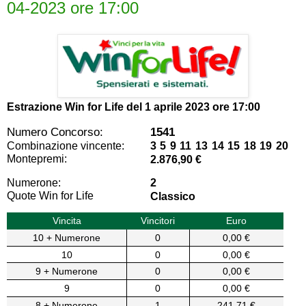
04-2023 ore 17:00
Estrazione Win for Life del
1 aprile 2023 ore 17:00
Numero Concorso:
1541
Combinazione vincente:
3 5 9 11 13 14 15 18 19 20
Montepremi:
2.876,90 €
Numerone:
2
Quote Win for Life
Classico
Vincita
Vincitori
Euro
10 + Numerone
0
0,00 €
10
0
0,00 €
9 + Numerone
0
0,00 €
9
0
0,00 €
8 + Numerone
1
241,71 €