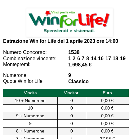
Estrazione Win for Life del
1 aprile 2023 ore 14:00
Numero Concorso:
1538
Combinazione vincente:
1 2 6 7 8 14 16 17 18 19
Montepremi:
1.698,45 €
Numerone:
9
Quote Win for Life
Classico
Vincita
Vincitori
Euro
10 + Numerone
0
0,00 €
10
0
0,00 €
9 + Numerone
0
0,00 €
9
0
0,00 €
8 + Numerone
0
0,00 €
7 + Numerone
4
27,95 €