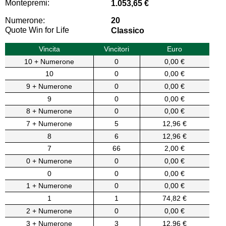
Montepremi:
1.053,65 €
Numerone:
20
Quote Win for Life
Classico
Vincita
Vincitori
Euro
10 + Numerone
0
0,00 €
10
0
0,00 €
9 + Numerone
0
0,00 €
9
0
0,00 €
8 + Numerone
0
0,00 €
7 + Numerone
5
12,96 €
8
6
12,96 €
7
66
2,00 €
0 + Numerone
0
0,00 €
0
0
0,00 €
1 + Numerone
0
0,00 €
1
1
74,82 €
2 + Numerone
0
0,00 €
3 + Numerone
3
12,96 €