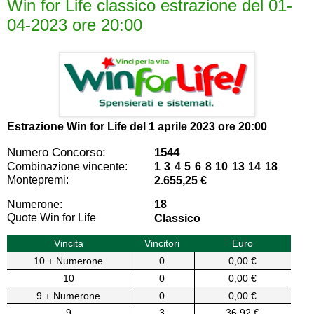
Win for Life classico estrazione del 01-
04-2023 ore 20:00
Estrazione Win for Life del
1 aprile 2023 ore 20:00
Numero Concorso:
1544
Combinazione vincente:
1 3 4 5 6 8 10 13 14 18
Montepremi:
2.655,25 €
Numerone:
18
Quote Win for Life
Classico
Vincita
Vincitori
Euro
10 + Numerone
0
0,00 €
10
0
0,00 €
9 + Numerone
0
0,00 €
9
3
36,92 €