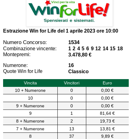
Estrazione Win for Life del
1 aprile 2023 ore 10:00
Numero Concorso:
1534
Combinazione vincente:
1 2 4 5 6 9 12 14 15 18
Montepremi:
3.478,80 €
Numerone:
16
Quote Win for Life
Classico
Vincita
Vincitori
Euro
10 + Numerone
0
0,00 €
10
0
0,00 €
9 + Numerone
0
0,00 €
9
1
81,64 €
8 + Numerone
2
19,73 €
7 + Numerone
13
13,81 €
8
37
9,89 €