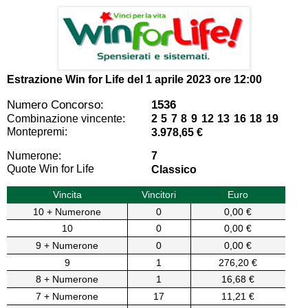
Estrazione Win for Life del
1 aprile 2023 ore 12:00
Numero Concorso:
1536
Combinazione vincente:
2 5 7 8 9 12 13 16 18 19
Montepremi:
3.978,65 €
Numerone:
7
Quote Win for Life
Classico
Vincita
Vincitori
Euro
10 + Numerone
0
0,00 €
10
0
0,00 €
9 + Numerone
0
0,00 €
9
1
276,20 €
8 + Numerone
1
16,68 €
7 + Numerone
17
11,21 €