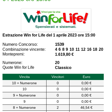
Estrazione Win for Life del
1 aprile 2023 ore 15:00
Numero Concorso:
1539
Combinazione vincente:
4 6 8 9 10 11 12 16 18 20
Montepremi:
1.619,80 €
Numerone:
20
Quote Win for Life
Classico
Vincita
Vincitori
Euro
10 + Numerone
0
0,00 €
10
0
0,00 €
9 + Numerone
0
0,00 €
9
0
0,00 €
8 + Numerone
2
46,54 €