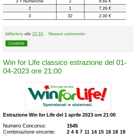
3 + Numerone
2
8,66 €
2
1
7,26 €
3
32
2,00 €
bitfactory
alle
22:10
Nessun commento:
Condividi
Win for Life classico estrazione del 01-
04-2023 ore 21:00
Estrazione Win for Life del
1 aprile 2023 ore 21:00
Numero Concorso:
1545
Combinazione vincente:
2 4 6 7 11 14 15 16 18 19