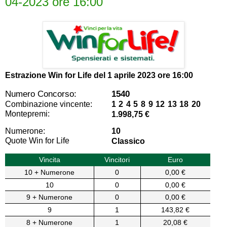
04-2023 ore 16:00
Estrazione Win for Life del
1 aprile 2023 ore 16:00
Numero Concorso:
1540
Combinazione vincente:
1 2 4 5 8 9 12 13 18 20
Montepremi:
1.998,75 €
Numerone:
10
Quote Win for Life
Classico
Vincita
Vincitori
Euro
10 + Numerone
0
0,00 €
10
0
0,00 €
9 + Numerone
0
0,00 €
9
1
143,82 €
8 + Numerone
1
20,08 €