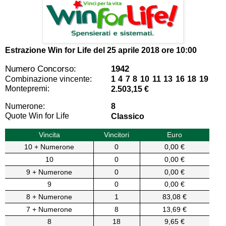
Estrazione Win for Life del
25 aprile 2018 ore 10:00
Numero Concorso:
1942
Combinazione vincente:
1 4 7 8 10 11 13 16 18 19
Montepremi:
2.503,15 €
Numerone:
8
Quote Win for Life
Classico
Vincita
Vincitori
Euro
10 + Numerone
0
0,00 €
10
0
0,00 €
9 + Numerone
0
0,00 €
9
0
0,00 €
8 + Numerone
1
83,08 €
7 + Numerone
8
13,69 €
8
18
9,65 €