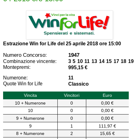
Estrazione Win for Life del
25 aprile 2018 ore 15:00
Numero Concorso:
1947
Combinazione vincente:
3 5 10 11 13 14 15 17 18 19
Montepremi:
995,15 €
Numerone:
11
Quote Win for Life
Classico
Vincita
Vincitori
Euro
10 + Numerone
0
0,00 €
10
0
0,00 €
9 + Numerone
0
0,00 €
9
1
111,97 €
8 + Numerone
2
15,65 €