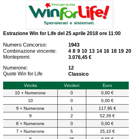
Estrazione Win for Life del
25 aprile 2018 ore 11:00
Numero Concorso:
1943
Combinazione vincente:
4 8 9 10 13 14 16 18 19 20
Montepremi:
3.076,45 €
Numerone:
12
Quote Win for Life
Classico
Vincita
Vincitori
Euro
10 + Numerone
0
0,00 €
10
0
0,00 €
9 + Numerone
1
117,95 €
9
2
52,39 €
8 + Numerone
0
0,00 €
7 + Numerone
5
25,10 €
8
26
9,65 €