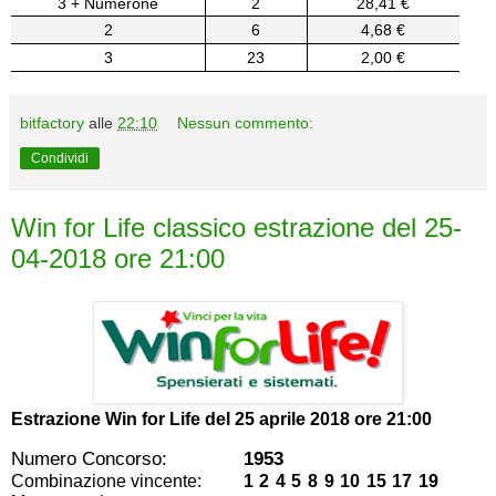
3 + Numerone
2
28,41 €
2
6
4,68 €
3
23
2,00 €
bitfactory
alle
22:10
Nessun commento:
Condividi
Win for Life classico estrazione del 25-
04-2018 ore 21:00
Estrazione Win for Life del
25 aprile 2018 ore 21:00
Numero Concorso:
1953
Combinazione vincente:
1 2 4 5 8 9 10 15 17 19