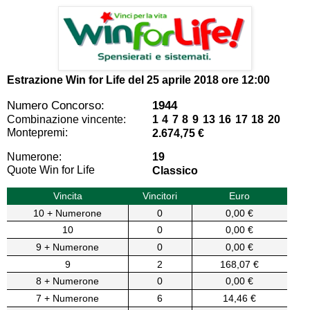
Estrazione Win for Life del
25 aprile 2018 ore 12:00
Numero Concorso:
1944
Combinazione vincente:
1 4 7 8 9 13 16 17 18 20
Montepremi:
2.674,75 €
Numerone:
19
Quote Win for Life
Classico
Vincita
Vincitori
Euro
10 + Numerone
0
0,00 €
10
0
0,00 €
9 + Numerone
0
0,00 €
9
2
168,07 €
8 + Numerone
0
0,00 €
7 + Numerone
6
14,46 €