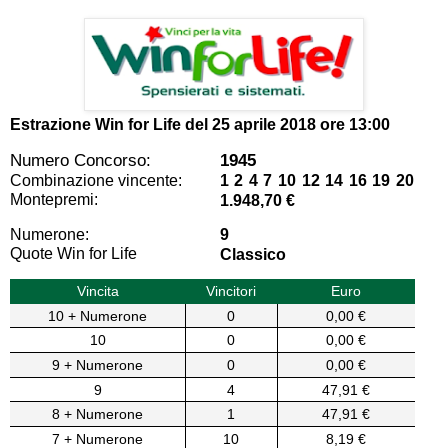
Estrazione Win for Life del
25 aprile 2018 ore 13:00
Numero Concorso:
1945
Combinazione vincente:
1 2 4 7 10 12 14 16 19 20
Montepremi:
1.948,70 €
Numerone:
9
Quote Win for Life
Classico
Vincita
Vincitori
Euro
10 + Numerone
0
0,00 €
10
0
0,00 €
9 + Numerone
0
0,00 €
9
4
47,91 €
8 + Numerone
1
47,91 €
7 + Numerone
10
8,19 €