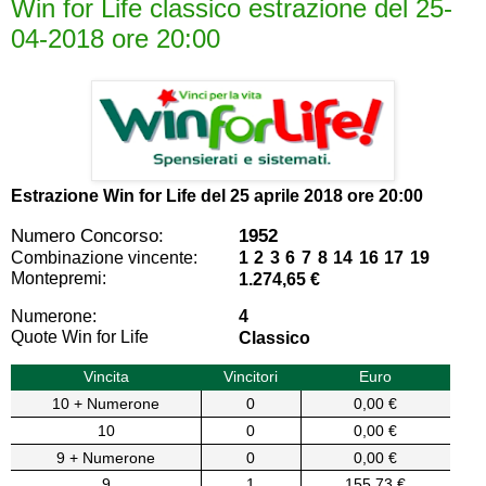
Win for Life classico estrazione del 25-
04-2018 ore 20:00
Estrazione Win for Life del
25 aprile 2018 ore 20:00
Numero Concorso:
1952
Combinazione vincente:
1 2 3 6 7 8 14 16 17 19
Montepremi:
1.274,65 €
Numerone:
4
Quote Win for Life
Classico
Vincita
Vincitori
Euro
10 + Numerone
0
0,00 €
10
0
0,00 €
9 + Numerone
0
0,00 €
9
1
155,73 €