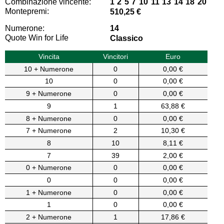
Combinazione vincente:
1 2 5 7 10 11 13 14 18 20
Montepremi:
510,25 €
Numerone:
14
Quote Win for Life
Classico
Vincita
Vincitori
Euro
10 + Numerone
0
0,00 €
10
0
0,00 €
9 + Numerone
0
0,00 €
9
1
63,88 €
8 + Numerone
0
0,00 €
7 + Numerone
2
10,30 €
8
10
8,11 €
7
39
2,00 €
0 + Numerone
0
0,00 €
0
0
0,00 €
1 + Numerone
0
0,00 €
1
0
0,00 €
2 + Numerone
1
17,86 €