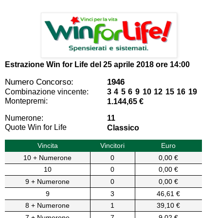
Estrazione Win for Life del
25 aprile 2018 ore 14:00
Numero Concorso:
1946
Combinazione vincente:
3 4 5 6 9 10 12 15 16 19
Montepremi:
1.144,65 €
Numerone:
11
Quote Win for Life
Classico
Vincita
Vincitori
Euro
10 + Numerone
0
0,00 €
10
0
0,00 €
9 + Numerone
0
0,00 €
9
3
46,61 €
8 + Numerone
1
39,10 €
7 + Numerone
7
9,02 €