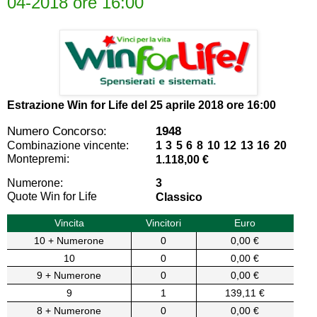
04-2018 ore 16:00
Estrazione Win for Life del
25 aprile 2018 ore 16:00
Numero Concorso:
1948
Combinazione vincente:
1 3 5 6 8 10 12 13 16 20
Montepremi:
1.118,00 €
Numerone:
3
Quote Win for Life
Classico
Vincita
Vincitori
Euro
10 + Numerone
0
0,00 €
10
0
0,00 €
9 + Numerone
0
0,00 €
9
1
139,11 €
8 + Numerone
0
0,00 €