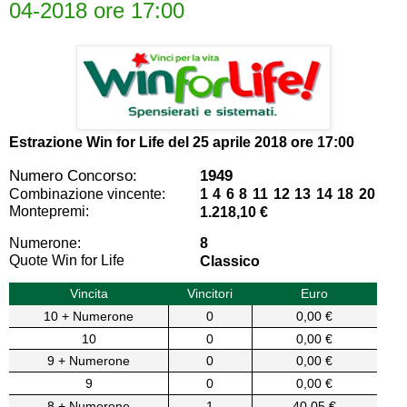
04-2018 ore 17:00
Estrazione Win for Life del
25 aprile 2018 ore 17:00
Numero Concorso:
1949
Combinazione vincente:
1 4 6 8 11 12 13 14 18 20
Montepremi:
1.218,10 €
Numerone:
8
Quote Win for Life
Classico
Vincita
Vincitori
Euro
10 + Numerone
0
0,00 €
10
0
0,00 €
9 + Numerone
0
0,00 €
9
0
0,00 €
8 + Numerone
1
40,05 €