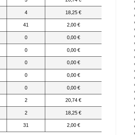
4
18,25 €
41
2,00 €
0
0,00 €
0
0,00 €
0
0,00 €
0
0,00 €
0
0,00 €
2
20,74 €
2
18,25 €
31
2,00 €