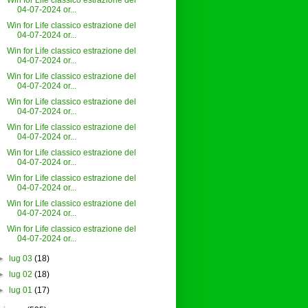
Win for Life classico estrazione del
04-07-2024 or...
Win for Life classico estrazione del
04-07-2024 or...
Win for Life classico estrazione del
04-07-2024 or...
Win for Life classico estrazione del
04-07-2024 or...
Win for Life classico estrazione del
04-07-2024 or...
Win for Life classico estrazione del
04-07-2024 or...
Win for Life classico estrazione del
04-07-2024 or...
Win for Life classico estrazione del
04-07-2024 or...
Win for Life classico estrazione del
04-07-2024 or...
Win for Life classico estrazione del
04-07-2024 or...
►
lug 03
(18)
►
lug 02
(18)
►
lug 01
(17)