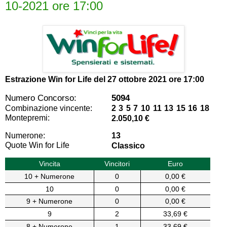
10-2021 ore 17:00
Estrazione Win for Life del
27 ottobre 2021 ore 17:00
Numero Concorso:
5094
Combinazione vincente:
2 3 5 7 10 11 13 15 16 18
Montepremi:
2.050,10 €
Numerone:
13
Quote Win for Life
Classico
Vincita
Vincitori
Euro
10 + Numerone
0
0,00 €
10
0
0,00 €
9 + Numerone
0
0,00 €
9
2
33,69 €
8 + Numerone
1
33,69 €