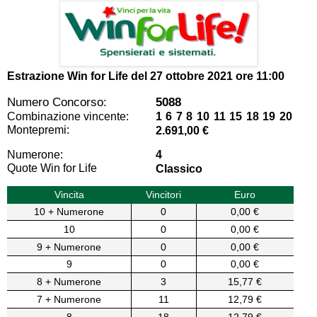
Estrazione Win for Life del
27 ottobre 2021 ore 11:00
Numero Concorso:
5088
Combinazione vincente:
1 6 7 8 10 11 15 18 19 20
Montepremi:
2.691,00 €
Numerone:
4
Quote Win for Life
Classico
Vincita
Vincitori
Euro
10 + Numerone
0
0,00 €
10
0
0,00 €
9 + Numerone
0
0,00 €
9
0
0,00 €
8 + Numerone
3
15,77 €
7 + Numerone
11
12,79 €
8
18
12,79 €