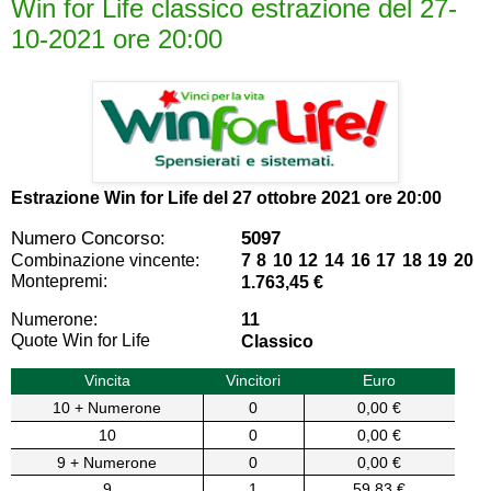
Win for Life classico estrazione del 27-
10-2021 ore 20:00
Estrazione Win for Life del
27 ottobre 2021 ore 20:00
Numero Concorso:
5097
Combinazione vincente:
7 8 10 12 14 16 17 18 19 20
Montepremi:
1.763,45 €
Numerone:
11
Quote Win for Life
Classico
Vincita
Vincitori
Euro
10 + Numerone
0
0,00 €
10
0
0,00 €
9 + Numerone
0
0,00 €
9
1
59,83 €