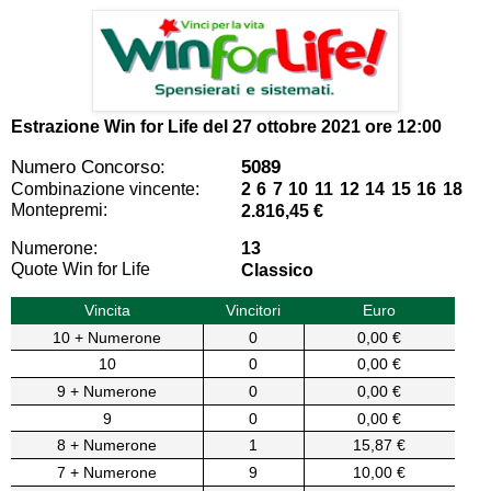
Estrazione Win for Life del
27 ottobre 2021 ore 12:00
Numero Concorso:
5089
Combinazione vincente:
2 6 7 10 11 12 14 15 16 18
Montepremi:
2.816,45 €
Numerone:
13
Quote Win for Life
Classico
Vincita
Vincitori
Euro
10 + Numerone
0
0,00 €
10
0
0,00 €
9 + Numerone
0
0,00 €
9
0
0,00 €
8 + Numerone
1
15,87 €
7 + Numerone
9
10,00 €