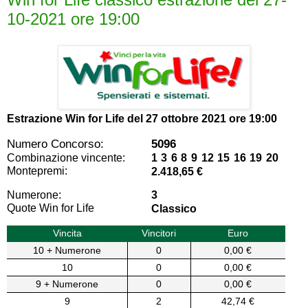
10-2021 ore 19:00
Estrazione Win for Life del
27 ottobre 2021 ore 19:00
Numero Concorso:
5096
Combinazione vincente:
1 3 6 8 9 12 15 16 19 20
Montepremi:
2.418,65 €
Numerone:
3
Quote Win for Life
Classico
Vincita
Vincitori
Euro
10 + Numerone
0
0,00 €
10
0
0,00 €
9 + Numerone
0
0,00 €
9
2
42,74 €