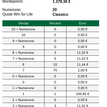
Montepremi:
1.379,30 €
Numerone:
20
Quote Win for Life
Classico
Vincita
Vincitori
Euro
10 + Numerone
0
0,00 €
10
0
0,00 €
9 + Numerone
0
0,00 €
9
0
0,00 €
8 + Numerone
3
11,52 €
7 + Numerone
5
11,52 €
8
10
11,44 €
7
75
2,00 €
0 + Numerone
0
0,00 €
0
0
0,00 €
1 + Numerone
0
0,00 €
1
1
100,85 €
2 + Numerone
0
0,00 €
3 + Numerone
3
11,52 €