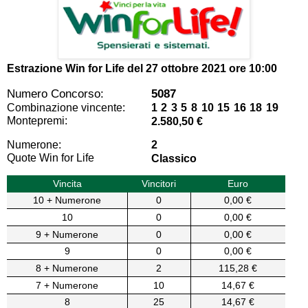
Estrazione Win for Life del
27 ottobre 2021 ore 10:00
Numero Concorso:
5087
Combinazione vincente:
1 2 3 5 8 10 15 16 18 19
Montepremi:
2.580,50 €
Numerone:
2
Quote Win for Life
Classico
Vincita
Vincitori
Euro
10 + Numerone
0
0,00 €
10
0
0,00 €
9 + Numerone
0
0,00 €
9
0
0,00 €
8 + Numerone
2
115,28 €
7 + Numerone
10
14,67 €
8
25
14,67 €