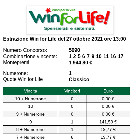
Estrazione Win for Life del
27 ottobre 2021 ore 13:00
Numero Concorso:
5090
Combinazione vincente:
1 2 5 6 7 9 10 11 16 17
Montepremi:
1.944,80 €
Numerone:
1
Quote Win for Life
Classico
Vincita
Vincitori
Euro
10 + Numerone
0
0,00 €
10
0
0,00 €
9 + Numerone
0
0,00 €
9
1
141,59 €
8 + Numerone
1
19,77 €
7 + Numerone
6
19,77 €