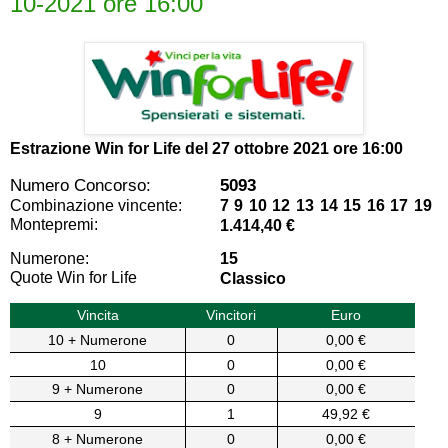
10-2021 ore 16:00
Estrazione Win for Life del
27 ottobre 2021 ore 16:00
Numero Concorso:
5093
Combinazione vincente:
7 9 10 12 13 14 15 16 17 19
Montepremi:
1.414,40 €
Numerone:
15
Quote Win for Life
Classico
Vincita
Vincitori
Euro
10 + Numerone
0
0,00 €
10
0
0,00 €
9 + Numerone
0
0,00 €
9
1
49,92 €
8 + Numerone
0
0,00 €