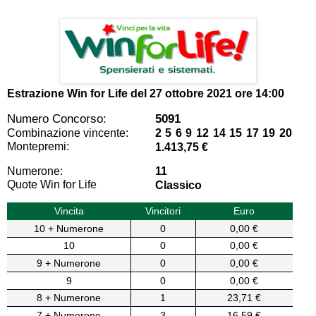
Estrazione Win for Life del
27 ottobre 2021 ore 14:00
Numero Concorso:
5091
Combinazione vincente:
2 5 6 9 12 14 15 17 19 20
Montepremi:
1.413,75 €
Numerone:
11
Quote Win for Life
Classico
Vincita
Vincitori
Euro
10 + Numerone
0
0,00 €
10
0
0,00 €
9 + Numerone
0
0,00 €
9
0
0,00 €
8 + Numerone
1
23,71 €
7 + Numerone
3
16,59 €