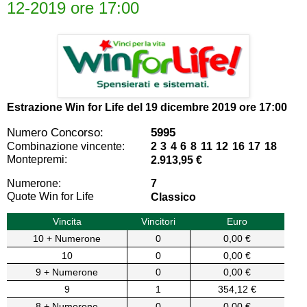
12-2019 ore 17:00
Estrazione Win for Life del
19 dicembre 2019 ore 17:00
Numero Concorso:
5995
Combinazione vincente:
2 3 4 6 8 11 12 16 17 18
Montepremi:
2.913,95 €
Numerone:
7
Quote Win for Life
Classico
Vincita
Vincitori
Euro
10 + Numerone
0
0,00 €
10
0
0,00 €
9 + Numerone
0
0,00 €
9
1
354,12 €
8 + Numerone
0
0,00 €