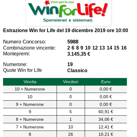
Estrazione Win for Life del
19 dicembre 2019 ore 10:00
Numero Concorso:
5988
Combinazione vincente:
2 6 8 9 10 12 13 14 15 16
Montepremi:
3.145,35 €
Numerone:
19
Quote Win for Life
Classico
Vincita
Vincitori
Euro
10 + Numerone
0
0,00 €
10
0
0,00 €
9 + Numerone
0
0,00 €
9
5
60,91 €
8 + Numerone
1
34,06 €
7 + Numerone
10
12,41 €
8
26
10,21 €