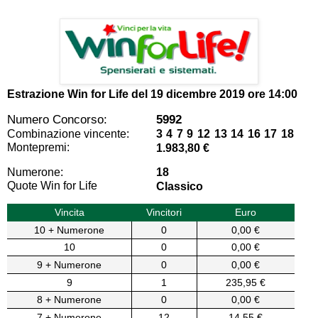
Estrazione Win for Life del
19 dicembre 2019 ore 14:00
Numero Concorso:
5992
Combinazione vincente:
3 4 7 9 12 13 14 16 17 18
Montepremi:
1.983,80 €
Numerone:
18
Quote Win for Life
Classico
Vincita
Vincitori
Euro
10 + Numerone
0
0,00 €
10
0
0,00 €
9 + Numerone
0
0,00 €
9
1
235,95 €
8 + Numerone
0
0,00 €
7 + Numerone
12
14,55 €