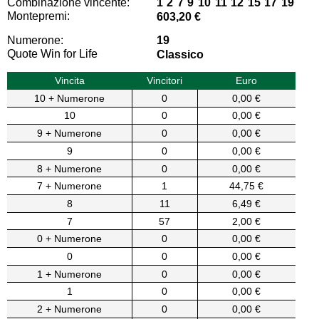
Combinazione vincente:
1 2 7 9 10 11 12 15 17 19
Montepremi:
603,20 €
Numerone:
19
Quote Win for Life
Classico
Vincita
Vincitori
Euro
10 + Numerone
0
0,00 €
10
0
0,00 €
9 + Numerone
0
0,00 €
9
0
0,00 €
8 + Numerone
0
0,00 €
7 + Numerone
1
44,75 €
8
11
6,49 €
7
57
2,00 €
0 + Numerone
0
0,00 €
0
0
0,00 €
1 + Numerone
0
0,00 €
1
0
0,00 €
2 + Numerone
0
0,00 €