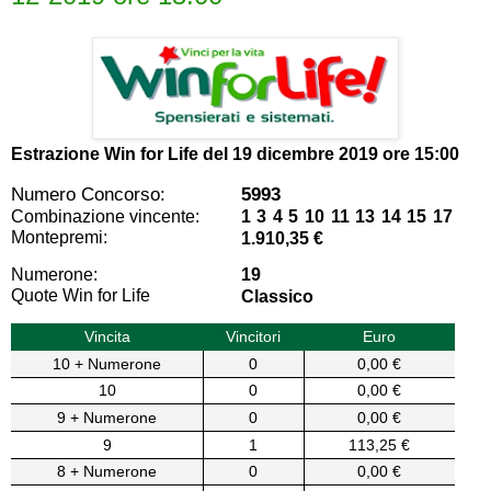
Estrazione Win for Life del
19 dicembre 2019 ore 15:00
Numero Concorso:
5993
Combinazione vincente:
1 3 4 5 10 11 13 14 15 17
Montepremi:
1.910,35 €
Numerone:
19
Quote Win for Life
Classico
Vincita
Vincitori
Euro
10 + Numerone
0
0,00 €
10
0
0,00 €
9 + Numerone
0
0,00 €
9
1
113,25 €
8 + Numerone
0
0,00 €