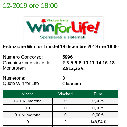
12-2019 ore 18:00
Estrazione Win for Life del
19 dicembre 2019 ore 18:00
Numero Concorso:
5996
Combinazione vincente:
2 3 5 6 8 10 11 14 16 18
Montepremi:
3.812,25 €
Numerone:
3
Quote Win for Life
Classico
Vincita
Vincitori
Euro
10 + Numerone
0
0,00 €
10
0
0,00 €
9 + Numerone
0
0,00 €
9
2
148,54 €