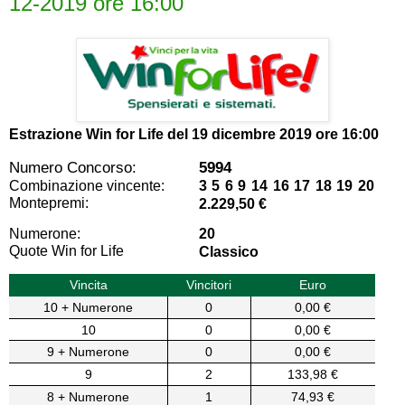
12-2019 ore 16:00
Estrazione Win for Life del
19 dicembre 2019 ore 16:00
Numero Concorso:
5994
Combinazione vincente:
3 5 6 9 14 16 17 18 19 20
Montepremi:
2.229,50 €
Numerone:
20
Quote Win for Life
Classico
Vincita
Vincitori
Euro
10 + Numerone
0
0,00 €
10
0
0,00 €
9 + Numerone
0
0,00 €
9
2
133,98 €
8 + Numerone
1
74,93 €