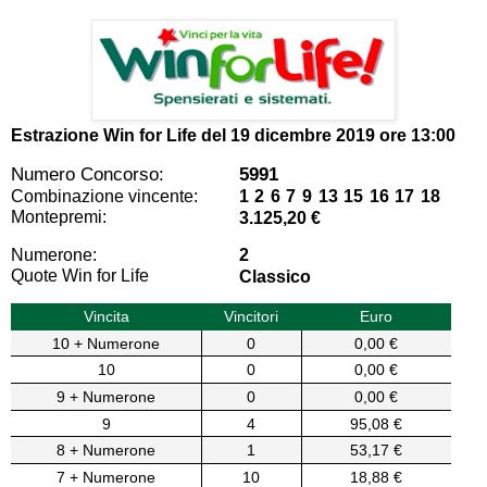
Estrazione Win for Life del
19 dicembre 2019 ore 13:00
Numero Concorso:
5991
Combinazione vincente:
1 2 6 7 9 13 15 16 17 18
Montepremi:
3.125,20 €
Numerone:
2
Quote Win for Life
Classico
Vincita
Vincitori
Euro
10 + Numerone
0
0,00 €
10
0
0,00 €
9 + Numerone
0
0,00 €
9
4
95,08 €
8 + Numerone
1
53,17 €
7 + Numerone
10
18,88 €