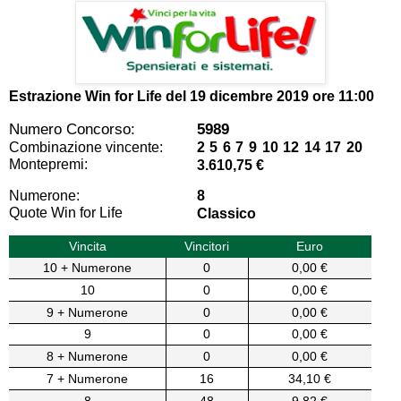
Estrazione Win for Life del
19 dicembre 2019 ore 11:00
Numero Concorso:
5989
Combinazione vincente:
2 5 6 7 9 10 12 14 17 20
Montepremi:
3.610,75 €
Numerone:
8
Quote Win for Life
Classico
Vincita
Vincitori
Euro
10 + Numerone
0
0,00 €
10
0
0,00 €
9 + Numerone
0
0,00 €
9
0
0,00 €
8 + Numerone
0
0,00 €
7 + Numerone
16
34,10 €
8
48
9,82 €