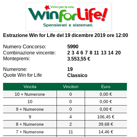
Estrazione Win for Life del
19 dicembre 2019 ore 12:00
Numero Concorso:
5990
Combinazione vincente:
2 3 4 6 7 8 11 13 14 20
Montepremi:
3.553,55 €
Numerone:
19
Quote Win for Life
Classico
Vincita
Vincitori
Euro
10 + Numerone
0
0,00 €
10
0
0,00 €
9 + Numerone
0
0,00 €
9
4
106,45 €
8 + Numerone
2
39,68 €
7 + Numerone
11
14,46 €