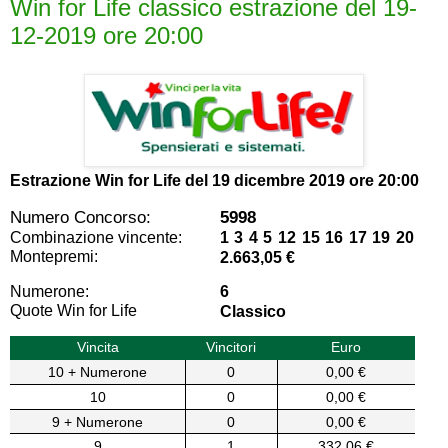
Win for Life classico estrazione del 19-
12-2019 ore 20:00
Estrazione Win for Life del
19 dicembre 2019 ore 20:00
Numero Concorso:
5998
Combinazione vincente:
1 3 4 5 12 15 16 17 19 20
Montepremi:
2.663,05 €
Numerone:
6
Quote Win for Life
Classico
Vincita
Vincitori
Euro
10 + Numerone
0
0,00 €
10
0
0,00 €
9 + Numerone
0
0,00 €
9
1
332,06 €