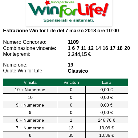
Estrazione Win for Life del
7 marzo 2018 ore 10:00
Numero Concorso:
1109
Combinazione vincente:
1 6 7 11 12 14 16 17 18 20
Montepremi:
3.244,15 €
Numerone:
19
Quote Win for Life
Classico
Vincita
Vincitori
Euro
10 + Numerone
0
0,00 €
10
0
0,00 €
9 + Numerone
0
0,00 €
9
0
0,00 €
8 + Numerone
1
246,70 €
7 + Numerone
13
13,09 €
8
35
10,36 €