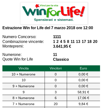
Estrazione Win for Life del
7 marzo 2018 ore 12:00
Numero Concorso:
1111
Combinazione vincente:
1 2 4 5 8 11 13 17 18 20
Montepremi:
3.641,95 €
Numerone:
11
Quote Win for Life
Classico
Vincita
Vincitori
Euro
10 + Numerone
0
0,00 €
10
0
0,00 €
9 + Numerone
0
0,00 €
9
3
58,91 €
8 + Numerone
6
17,06 €
7 + Numerone
20
9,84 €