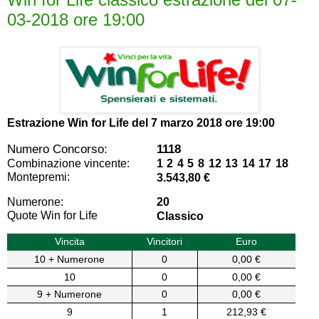
03-2018 ore 19:00
Estrazione Win for Life del
7 marzo 2018 ore 19:00
Numero Concorso:
1118
Combinazione vincente:
1 2 4 5 8 12 13 14 17 18
Montepremi:
3.543,80 €
Numerone:
20
Quote Win for Life
Classico
Vincita
Vincitori
Euro
10 + Numerone
0
0,00 €
10
0
0,00 €
9 + Numerone
0
0,00 €
9
1
212,93 €