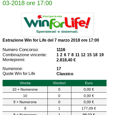
03-2018 ore 17:00
Estrazione Win for Life del
7 marzo 2018 ore 17:00
Numero Concorso:
1116
Combinazione vincente:
1 2 6 7 8 11 12 15 18 19
Montepremi:
2.818,40 €
Numerone:
17
Quote Win for Life
Classico
Vincita
Vincitori
Euro
10 + Numerone
0
0,00 €
10
0
0,00 €
9 + Numerone
0
0,00 €
9
1
177,09 €
8 + Numerone
1
99,03 €