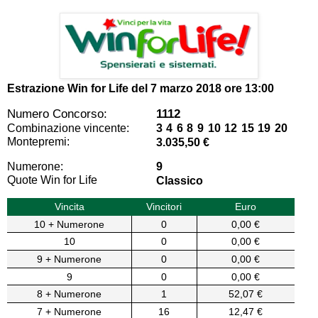
Estrazione Win for Life del
7 marzo 2018 ore 13:00
Numero Concorso:
1112
Combinazione vincente:
3 4 6 8 9 10 12 15 19 20
Montepremi:
3.035,50 €
Numerone:
9
Quote Win for Life
Classico
Vincita
Vincitori
Euro
10 + Numerone
0
0,00 €
10
0
0,00 €
9 + Numerone
0
0,00 €
9
0
0,00 €
8 + Numerone
1
52,07 €
7 + Numerone
16
12,47 €