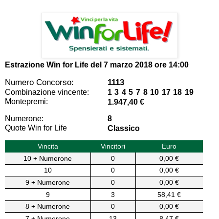
Estrazione Win for Life del
7 marzo 2018 ore 14:00
Numero Concorso:
1113
Combinazione vincente:
1 3 4 5 7 8 10 17 18 19
Montepremi:
1.947,40 €
Numerone:
8
Quote Win for Life
Classico
Vincita
Vincitori
Euro
10 + Numerone
0
0,00 €
10
0
0,00 €
9 + Numerone
0
0,00 €
9
3
58,41 €
8 + Numerone
0
0,00 €
7 + Numerone
13
8,47 €