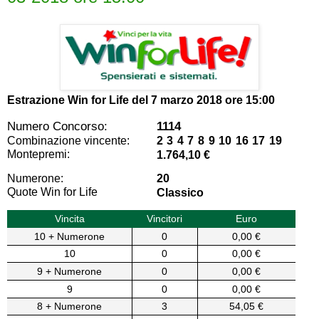
Estrazione Win for Life del
7 marzo 2018 ore 15:00
Numero Concorso:
1114
Combinazione vincente:
2 3 4 7 8 9 10 16 17 19
Montepremi:
1.764,10 €
Numerone:
20
Quote Win for Life
Classico
Vincita
Vincitori
Euro
10 + Numerone
0
0,00 €
10
0
0,00 €
9 + Numerone
0
0,00 €
9
0
0,00 €
8 + Numerone
3
54,05 €