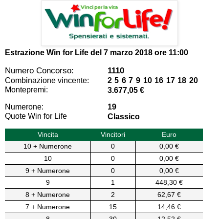
Estrazione Win for Life del
7 marzo 2018 ore 11:00
Numero Concorso:
1110
Combinazione vincente:
2 5 6 7 9 10 16 17 18 20
Montepremi:
3.677,05 €
Numerone:
19
Quote Win for Life
Classico
Vincita
Vincitori
Euro
10 + Numerone
0
0,00 €
10
0
0,00 €
9 + Numerone
0
0,00 €
9
1
448,30 €
8 + Numerone
2
62,67 €
7 + Numerone
15
14,46 €
8
30
12,52 €