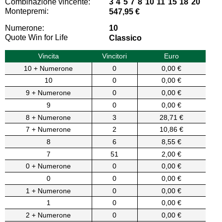
Combinazione vincente:
3 4 5 7 8 10 11 15 18 20
Montepremi:
547,95 €
Numerone:
10
Quote Win for Life
Classico
Vincita
Vincitori
Euro
10 + Numerone
0
0,00 €
10
0
0,00 €
9 + Numerone
0
0,00 €
9
0
0,00 €
8 + Numerone
3
28,71 €
7 + Numerone
2
10,86 €
8
6
8,55 €
7
51
2,00 €
0 + Numerone
0
0,00 €
0
0
0,00 €
1 + Numerone
0
0,00 €
1
0
0,00 €
2 + Numerone
0
0,00 €