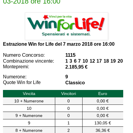
03-2018 ore 16:00
Estrazione Win for Life del
7 marzo 2018 ore 16:00
Numero Concorso:
1115
Combinazione vincente:
1 3 6 7 10 12 17 18 19 20
Montepremi:
2.185,95 €
Numerone:
9
Quote Win for Life
Classico
Vincita
Vincitori
Euro
10 + Numerone
0
0,00 €
10
0
0,00 €
9 + Numerone
0
0,00 €
9
1
130,05 €
8 + Numerone
2
36,36 €