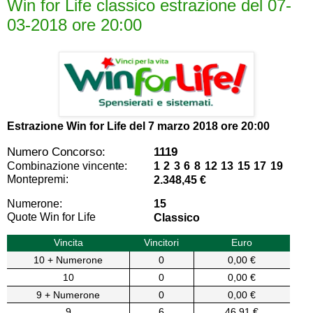
Win for Life classico estrazione del 07-
03-2018 ore 20:00
Estrazione Win for Life del
7 marzo 2018 ore 20:00
Numero Concorso:
1119
Combinazione vincente:
1 2 3 6 8 12 13 15 17 19
Montepremi:
2.348,45 €
Numerone:
15
Quote Win for Life
Classico
Vincita
Vincitori
Euro
10 + Numerone
0
0,00 €
10
0
0,00 €
9 + Numerone
0
0,00 €
9
6
46,91 €