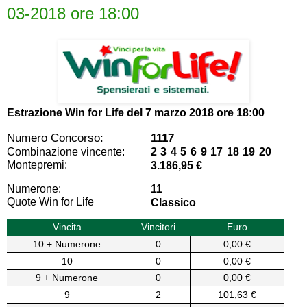
03-2018 ore 18:00
Estrazione Win for Life del
7 marzo 2018 ore 18:00
Numero Concorso:
1117
Combinazione vincente:
2 3 4 5 6 9 17 18 19 20
Montepremi:
3.186,95 €
Numerone:
11
Quote Win for Life
Classico
Vincita
Vincitori
Euro
10 + Numerone
0
0,00 €
10
0
0,00 €
9 + Numerone
0
0,00 €
9
2
101,63 €