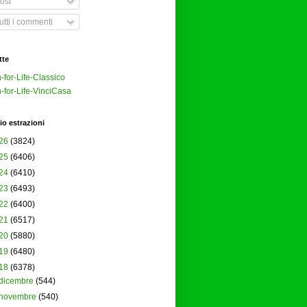
ost
tti i commenti
tte
-for-Life-Classico
-for-Life-VinciCasa
io estrazioni
26
(3824)
25
(6406)
24
(6410)
23
(6493)
22
(6400)
21
(6517)
20
(5880)
19
(6480)
18
(6378)
dicembre
(544)
novembre
(540)