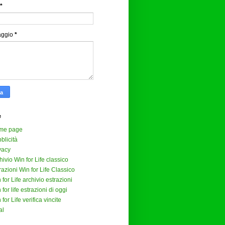
*
aggio
*
e
me page
blicità
vacy
hivio Win for Life classico
razioni Win for Life Classico
 for Life archivio estrazioni
 for life estrazioni di oggi
 for Life verifica vincite
al