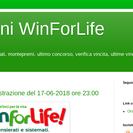
oni WinForLife
tati, montepremi, ultimo concorso, verifica vincita, ultime vin
Segui
estrazione del 17-06-2018 ore 23:00
Link ut
Oro
Iscrivi