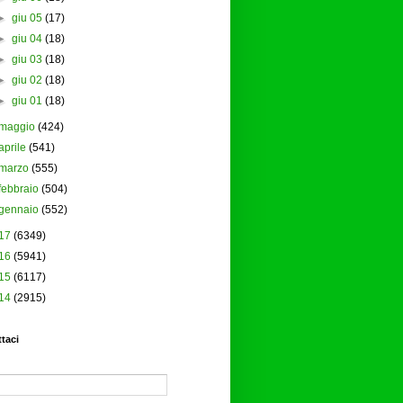
►
giu 05
(17)
►
giu 04
(18)
►
giu 03
(18)
►
giu 02
(18)
►
giu 01
(18)
maggio
(424)
aprile
(541)
marzo
(555)
febbraio
(504)
gennaio
(552)
17
(6349)
16
(5941)
15
(6117)
14
(2915)
taci