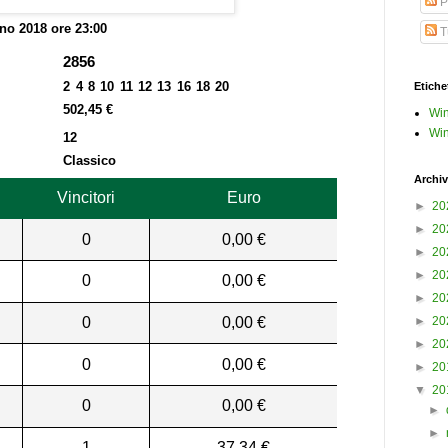
P
no 2018 ore 23:00
Tu
2856
2 4 8 10 11 12 13 16 18 20
Etiche
502,45 €
Win
Win
12
Classico
Archiv
Vincitori
Euro
►
20
►
20
0
0,00 €
►
20
►
20
0
0,00 €
►
20
0
0,00 €
►
20
►
20
0
0,00 €
►
20
▼
20
0
0,00 €
►
►
1
37,34 €