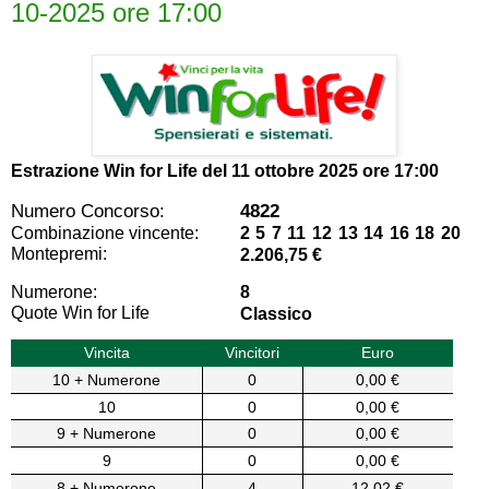
10-2025 ore 17:00
Estrazione Win for Life del
11 ottobre 2025 ore 17:00
Numero Concorso:
4822
Combinazione vincente:
2 5 7 11 12 13 14 16 18 20
Montepremi:
2.206,75 €
Numerone:
8
Quote Win for Life
Classico
Vincita
Vincitori
Euro
10 + Numerone
0
0,00 €
10
0
0,00 €
9 + Numerone
0
0,00 €
9
0
0,00 €
8 + Numerone
4
12,02 €