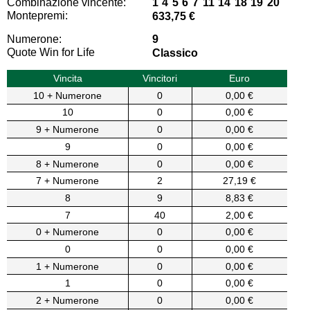
Combinazione vincente:
1 4 5 6 7 11 14 18 19 20
Montepremi:
633,75 €
Numerone:
9
Quote Win for Life
Classico
Vincita
Vincitori
Euro
10 + Numerone
0
0,00 €
10
0
0,00 €
9 + Numerone
0
0,00 €
9
0
0,00 €
8 + Numerone
0
0,00 €
7 + Numerone
2
27,19 €
8
9
8,83 €
7
40
2,00 €
0 + Numerone
0
0,00 €
0
0
0,00 €
1 + Numerone
0
0,00 €
1
0
0,00 €
2 + Numerone
0
0,00 €