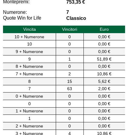
Montepremi:
753,35 €
Numerone:
7
Quote Win for Life
Classico
Vincita
Vincitori
Euro
10 + Numerone
0
0,00 €
10
0
0,00 €
9 + Numerone
0
0,00 €
9
1
51,89 €
8 + Numerone
0
0,00 €
7 + Numerone
2
10,86 €
8
15
5,62 €
7
63
2,00 €
0 + Numerone
0
0,00 €
0
0
0,00 €
1 + Numerone
0
0,00 €
1
0
0,00 €
2 + Numerone
0
0,00 €
3 + Numerone
4
10,86 €