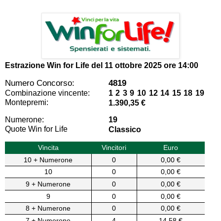
Estrazione Win for Life del
11 ottobre 2025 ore 14:00
Numero Concorso:
4819
Combinazione vincente:
1 2 3 9 10 12 14 15 18 19
Montepremi:
1.390,35 €
Numerone:
19
Quote Win for Life
Classico
Vincita
Vincitori
Euro
10 + Numerone
0
0,00 €
10
0
0,00 €
9 + Numerone
0
0,00 €
9
0
0,00 €
8 + Numerone
0
0,00 €
7 + Numerone
4
14,58 €