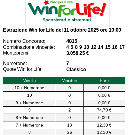
Estrazione Win for Life del
11 ottobre 2025 ore 10:00
Numero Concorso:
4815
Combinazione vincente:
4 5 8 9 10 12 14 15 16 17
Montepremi:
3.058,25 €
Numerone:
7
Quote Win for Life
Classico
Vincita
Vincitori
Euro
10 + Numerone
0
0,00 €
10
0
0,00 €
9 + Numerone
0
0,00 €
9
2
74,79 €
8 + Numerone
0
0,00 €
7 + Numerone
13
12,30 €
8
26
12,30 €