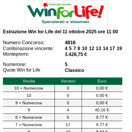
Estrazione Win for Life del
11 ottobre 2025 ore 11:00
Numero Concorso:
4816
Combinazione vincente:
4 5 7 8 10 12 13 14 17 19
Montepremi:
3.428,75 €
Numerone:
5
Quote Win for Life
Classico
Vincita
Vincitori
Euro
10 + Numerone
0
0,00 €
10
0
0,00 €
9 + Numerone
0
0,00 €
9
4
40,16 €
8 + Numerone
5
9,77 €
7 + Numerone
17
9,77 €
8
42
8,83 €