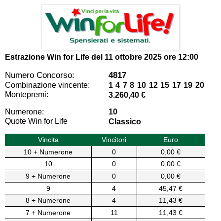
Estrazione Win for Life del
11 ottobre 2025 ore 12:00
Numero Concorso:
4817
Combinazione vincente:
1 4 7 8 10 12 15 17 19 20
Montepremi:
3.260,40 €
Numerone:
10
Quote Win for Life
Classico
Vincita
Vincitori
Euro
10 + Numerone
0
0,00 €
10
0
0,00 €
9 + Numerone
0
0,00 €
9
4
45,47 €
8 + Numerone
4
11,43 €
7 + Numerone
11
11,43 €