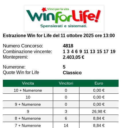
Estrazione Win for Life del
11 ottobre 2025 ore 13:00
Numero Concorso:
4818
Combinazione vincente:
1 3 4 6 9 11 13 15 17 19
Montepremi:
2.403,05 €
Numerone:
5
Quote Win for Life
Classico
Vincita
Vincitori
Euro
10 + Numerone
0
0,00 €
10
0
0,00 €
9 + Numerone
0
0,00 €
9
3
26,98 €
8 + Numerone
6
8,84 €
7 + Numerone
14
8,84 €