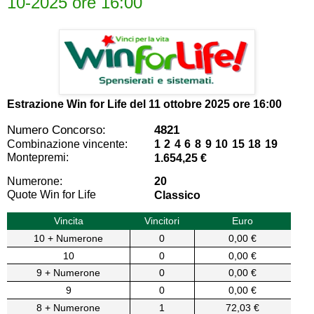
10-2025 ore 16:00
Estrazione Win for Life del
11 ottobre 2025 ore 16:00
Numero Concorso:
4821
Combinazione vincente:
1 2 4 6 8 9 10 15 18 19
Montepremi:
1.654,25 €
Numerone:
20
Quote Win for Life
Classico
Vincita
Vincitori
Euro
10 + Numerone
0
0,00 €
10
0
0,00 €
9 + Numerone
0
0,00 €
9
0
0,00 €
8 + Numerone
1
72,03 €