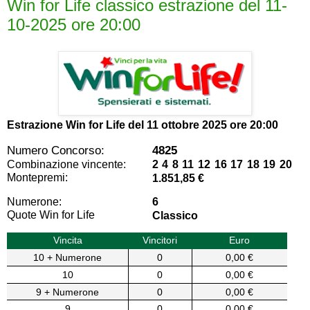
Win for Life classico estrazione del 11-
10-2025 ore 20:00
Estrazione Win for Life del
11 ottobre 2025 ore 20:00
Numero Concorso:
4825
Combinazione vincente:
2 4 8 11 12 16 17 18 19 20
Montepremi:
1.851,85 €
Numerone:
6
Quote Win for Life
Classico
Vincita
Vincitori
Euro
10 + Numerone
0
0,00 €
10
0
0,00 €
9 + Numerone
0
0,00 €
9
0
0,00 €