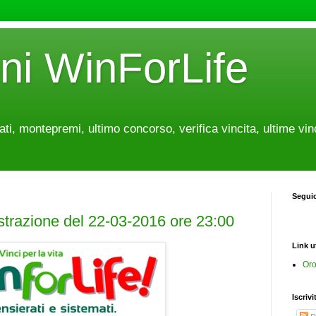
oni WinForLife
tati, montepremi, ultimo concorso, verifica vincita, ultime vin
Segui
estrazione del 22-03-2016 ore 23:00
Link ut
Oro
Iscrivi