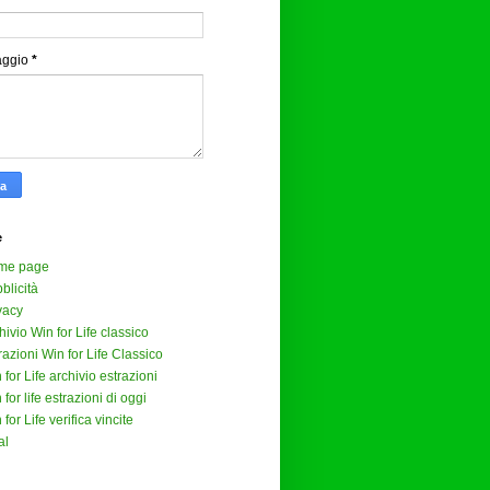
aggio
*
e
me page
blicità
vacy
hivio Win for Life classico
razioni Win for Life Classico
 for Life archivio estrazioni
 for life estrazioni di oggi
 for Life verifica vincite
al