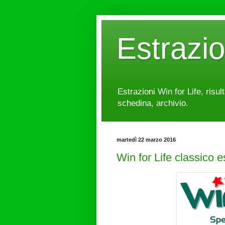
Estrazi
Estrazioni Win for Life, risul
schedina, archivio.
martedì 22 marzo 2016
Win for Life classico 