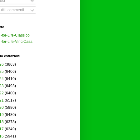
ost
tti i commenti
tte
-for-Life-Classico
-for-Life-VinciCasa
io estrazioni
26
(3863)
25
(6406)
24
(6410)
23
(6493)
22
(6400)
21
(6517)
20
(5880)
19
(6480)
18
(6378)
17
(6349)
16
(5941)