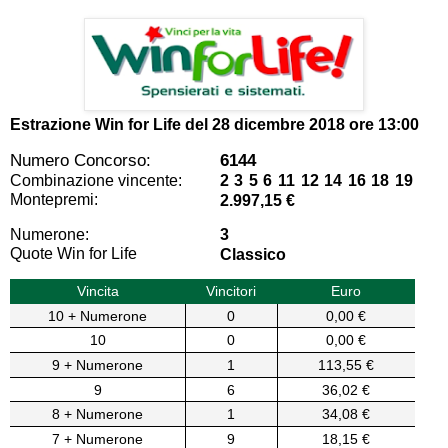
Estrazione Win for Life del
28 dicembre 2018 ore 13:00
Numero Concorso:
6144
Combinazione vincente:
2 3 5 6 11 12 14 16 18 19
Montepremi:
2.997,15 €
Numerone:
3
Quote Win for Life
Classico
Vincita
Vincitori
Euro
10 + Numerone
0
0,00 €
10
0
0,00 €
9 + Numerone
1
113,55 €
9
6
36,02 €
8 + Numerone
1
34,08 €
7 + Numerone
9
18,15 €