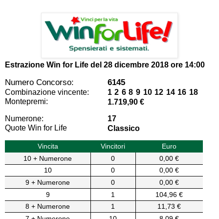
Estrazione Win for Life del
28 dicembre 2018 ore 14:00
Numero Concorso:
6145
Combinazione vincente:
1 2 6 8 9 10 12 14 16 18
Montepremi:
1.719,90 €
Numerone:
17
Quote Win for Life
Classico
Vincita
Vincitori
Euro
10 + Numerone
0
0,00 €
10
0
0,00 €
9 + Numerone
0
0,00 €
9
1
104,96 €
8 + Numerone
1
11,73 €
7 + Numerone
10
8,09 €