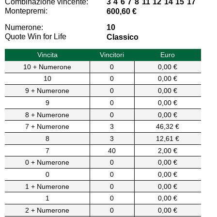
Combinazione vincente:
3 4 6 7 8 11 12 14 15 17
Montepremi:
600,60 €
Numerone:
10
Quote Win for Life
Classico
Vincita
Vincitori
Euro
10 + Numerone
0
0,00 €
10
0
0,00 €
9 + Numerone
0
0,00 €
9
0
0,00 €
8 + Numerone
0
0,00 €
7 + Numerone
3
46,32 €
8
3
12,61 €
7
40
2,00 €
0 + Numerone
0
0,00 €
0
0
0,00 €
1 + Numerone
0
0,00 €
1
0
0,00 €
2 + Numerone
0
0,00 €