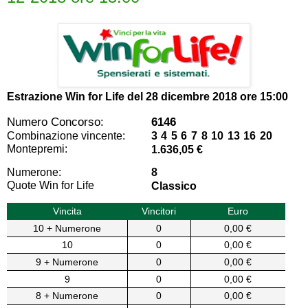
Estrazione Win for Life del
28 dicembre 2018 ore 15:00
Numero Concorso:
6146
Combinazione vincente:
3 4 5 6 7 8 10 13 16 20
Montepremi:
1.636,05 €
Numerone:
8
Quote Win for Life
Classico
Vincita
Vincitori
Euro
10 + Numerone
0
0,00 €
10
0
0,00 €
9 + Numerone
0
0,00 €
9
0
0,00 €
8 + Numerone
0
0,00 €