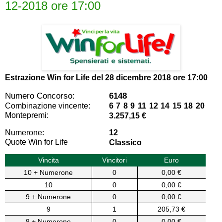
12-2018 ore 17:00
Estrazione Win for Life del
28 dicembre 2018 ore 17:00
Numero Concorso:
6148
Combinazione vincente:
6 7 8 9 11 12 14 15 18 20
Montepremi:
3.257,15 €
Numerone:
12
Quote Win for Life
Classico
Vincita
Vincitori
Euro
10 + Numerone
0
0,00 €
10
0
0,00 €
9 + Numerone
0
0,00 €
9
1
205,73 €
8 + Numerone
0
0,00 €