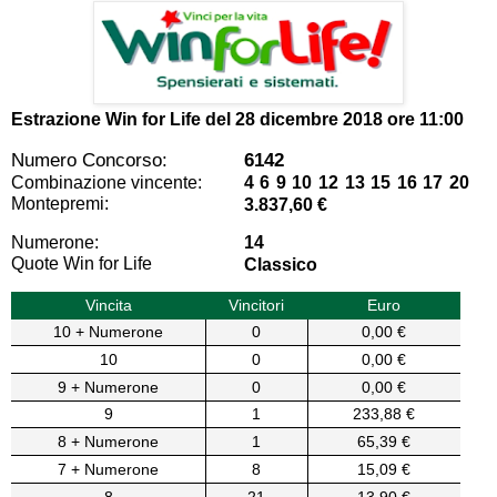
Estrazione Win for Life del
28 dicembre 2018 ore 11:00
Numero Concorso:
6142
Combinazione vincente:
4 6 9 10 12 13 15 16 17 20
Montepremi:
3.837,60 €
Numerone:
14
Quote Win for Life
Classico
Vincita
Vincitori
Euro
10 + Numerone
0
0,00 €
10
0
0,00 €
9 + Numerone
0
0,00 €
9
1
233,88 €
8 + Numerone
1
65,39 €
7 + Numerone
8
15,09 €
8
21
13,90 €