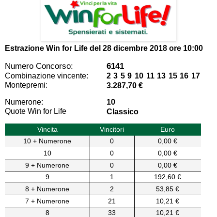
Estrazione Win for Life del
28 dicembre 2018 ore 10:00
Numero Concorso:
6141
Combinazione vincente:
2 3 5 9 10 11 13 15 16 17
Montepremi:
3.287,70 €
Numerone:
10
Quote Win for Life
Classico
Vincita
Vincitori
Euro
10 + Numerone
0
0,00 €
10
0
0,00 €
9 + Numerone
0
0,00 €
9
1
192,60 €
8 + Numerone
2
53,85 €
7 + Numerone
21
10,21 €
8
33
10,21 €