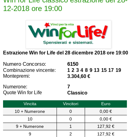
12-2018 ore 19:00
Estrazione Win for Life del
28 dicembre 2018 ore 19:00
Numero Concorso:
6150
Combinazione vincente:
1 2 3 4 8 9 13 15 17 19
Montepremi:
3.304,60 €
Numerone:
7
Quote Win for Life
Classico
Vincita
Vincitori
Euro
10 + Numerone
0
0,00 €
10
0
0,00 €
9 + Numerone
1
127,92 €
9
2
127,92 €