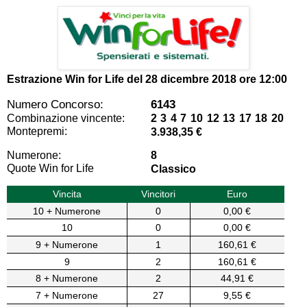
Estrazione Win for Life del
28 dicembre 2018 ore 12:00
Numero Concorso:
6143
Combinazione vincente:
2 3 4 7 10 12 13 17 18 20
Montepremi:
3.938,35 €
Numerone:
8
Quote Win for Life
Classico
Vincita
Vincitori
Euro
10 + Numerone
0
0,00 €
10
0
0,00 €
9 + Numerone
1
160,61 €
9
2
160,61 €
8 + Numerone
2
44,91 €
7 + Numerone
27
9,55 €