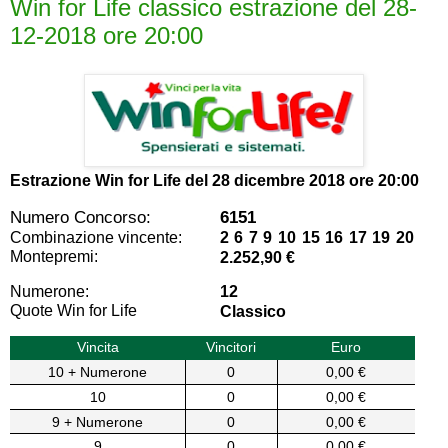
Win for Life classico estrazione del 28-
12-2018 ore 20:00
Estrazione Win for Life del
28 dicembre 2018 ore 20:00
Numero Concorso:
6151
Combinazione vincente:
2 6 7 9 10 15 16 17 19 20
Montepremi:
2.252,90 €
Numerone:
12
Quote Win for Life
Classico
Vincita
Vincitori
Euro
10 + Numerone
0
0,00 €
10
0
0,00 €
9 + Numerone
0
0,00 €
9
0
0,00 €