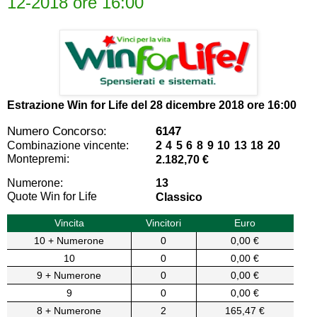
12-2018 ore 16:00
Estrazione Win for Life del
28 dicembre 2018 ore 16:00
Numero Concorso:
6147
Combinazione vincente:
2 4 5 6 8 9 10 13 18 20
Montepremi:
2.182,70 €
Numerone:
13
Quote Win for Life
Classico
Vincita
Vincitori
Euro
10 + Numerone
0
0,00 €
10
0
0,00 €
9 + Numerone
0
0,00 €
9
0
0,00 €
8 + Numerone
2
165,47 €