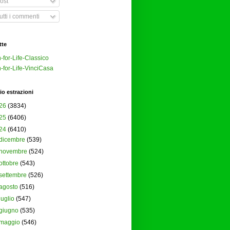
ost
tti i commenti
tte
-for-Life-Classico
-for-Life-VinciCasa
io estrazioni
26
(3834)
25
(6406)
24
(6410)
dicembre
(539)
novembre
(524)
ottobre
(543)
settembre
(526)
agosto
(516)
luglio
(547)
giugno
(535)
maggio
(546)