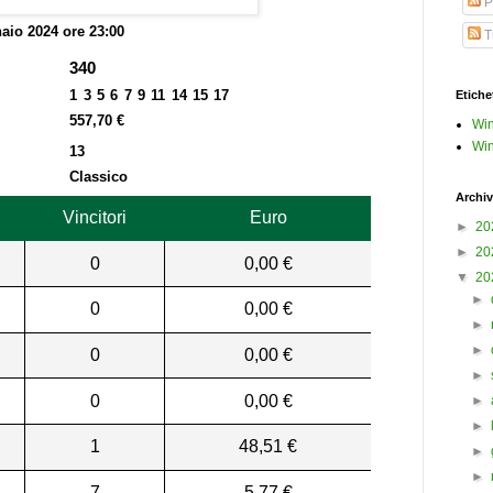
P
aio 2024 ore 23:00
Tu
340
1 3 5 6 7 9 11 14 15 17
Etiche
557,70 €
Win
Win
13
Classico
Archiv
Vincitori
Euro
►
20
►
20
0
0,00 €
▼
20
►
0
0,00 €
►
►
0
0,00 €
►
0
0,00 €
►
►
1
48,51 €
►
►
7
5,77 €