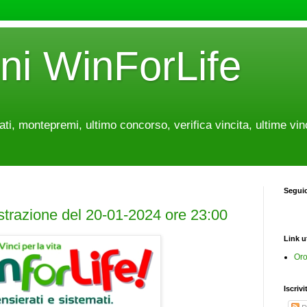
oni WinForLife
tati, montepremi, ultimo concorso, verifica vincita, ultime vin
Segui
estrazione del 20-01-2024 ore 23:00
Link ut
Oro
Iscrivi