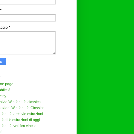
*
aggio
*
e
me page
blicità
vacy
hivio Win for Life classico
razioni Win for Life Classico
 for Life archivio estrazioni
 for life estrazioni di oggi
 for Life verifica vincite
al