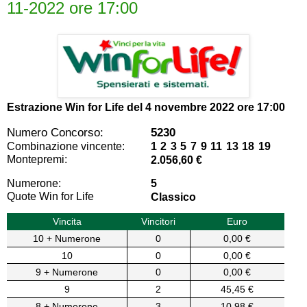
11-2022 ore 17:00
Estrazione Win for Life del
4 novembre 2022 ore 17:00
Numero Concorso:
5230
Combinazione vincente:
1 2 3 5 7 9 11 13 18 19
Montepremi:
2.056,60 €
Numerone:
5
Quote Win for Life
Classico
Vincita
Vincitori
Euro
10 + Numerone
0
0,00 €
10
0
0,00 €
9 + Numerone
0
0,00 €
9
2
45,45 €
8 + Numerone
3
10,98 €