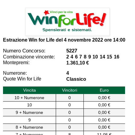
Estrazione Win for Life del
4 novembre 2022 ore 14:00
Numero Concorso:
5227
Combinazione vincente:
2 4 6 7 8 9 10 14 15 16
Montepremi:
1.361,10 €
Numerone:
4
Quote Win for Life
Classico
Vincita
Vincitori
Euro
10 + Numerone
0
0,00 €
10
0
0,00 €
9 + Numerone
0
0,00 €
9
0
0,00 €
8 + Numerone
0
0,00 €
7 + Numerone
8
11,05 €