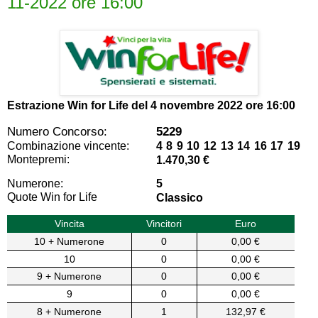
11-2022 ore 16:00
Estrazione Win for Life del
4 novembre 2022 ore 16:00
Numero Concorso:
5229
Combinazione vincente:
4 8 9 10 12 13 14 16 17 19
Montepremi:
1.470,30 €
Numerone:
5
Quote Win for Life
Classico
Vincita
Vincitori
Euro
10 + Numerone
0
0,00 €
10
0
0,00 €
9 + Numerone
0
0,00 €
9
0
0,00 €
8 + Numerone
1
132,97 €