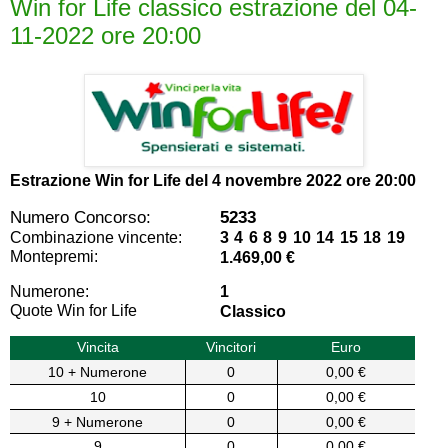
Win for Life classico estrazione del 04-
11-2022 ore 20:00
Estrazione Win for Life del
4 novembre 2022 ore 20:00
Numero Concorso:
5233
Combinazione vincente:
3 4 6 8 9 10 14 15 18 19
Montepremi:
1.469,00 €
Numerone:
1
Quote Win for Life
Classico
Vincita
Vincitori
Euro
10 + Numerone
0
0,00 €
10
0
0,00 €
9 + Numerone
0
0,00 €
9
0
0,00 €