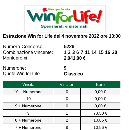
Estrazione Win for Life del
4 novembre 2022 ore 13:00
Numero Concorso:
5226
Combinazione vincente:
1 2 3 6 7 11 14 15 16 20
Montepremi:
2.041,00 €
Numerone:
9
Quote Win for Life
Classico
Vincita
Vincitori
Euro
10 + Numerone
0
0,00 €
10
0
0,00 €
9 + Numerone
0
0,00 €
9
1
73,50 €
8 + Numerone
2
10,86 €
7 + Numerone
9
10,86 €