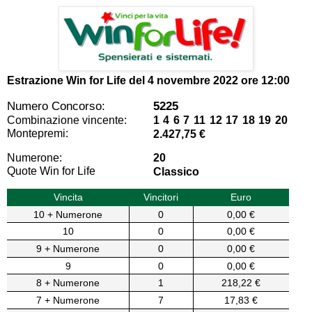
Estrazione Win for Life del
4 novembre 2022 ore 12:00
Numero Concorso:
5225
Combinazione vincente:
1 4 6 7 11 12 17 18 19 20
Montepremi:
2.427,75 €
Numerone:
20
Quote Win for Life
Classico
Vincita
Vincitori
Euro
10 + Numerone
0
0,00 €
10
0
0,00 €
9 + Numerone
0
0,00 €
9
0
0,00 €
8 + Numerone
1
218,22 €
7 + Numerone
7
17,83 €