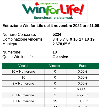
Estrazione Win for Life del
4 novembre 2022 ore 11:00
Numero Concorso:
5224
Combinazione vincente:
3 4 5 7 8 9 16 17 18 19
Montepremi:
2.678,65 €
Numerone:
10
Quote Win for Life
Classico
Vincita
Vincitori
Euro
10 + Numerone
0
0,00 €
10
0
0,00 €
9 + Numerone
0
0,00 €
9
2
63,14 €
8 + Numerone
1
45,78 €
7 + Numerone
15
10,68 €
8
44
8,68 €