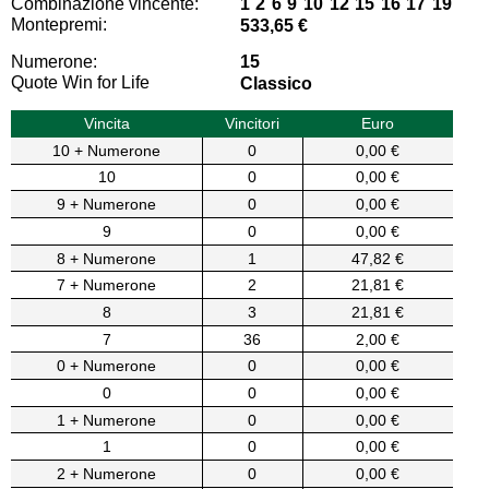
Combinazione vincente:
1 2 6 9 10 12 15 16 17 19
Montepremi:
533,65 €
Numerone:
15
Quote Win for Life
Classico
Vincita
Vincitori
Euro
10 + Numerone
0
0,00 €
10
0
0,00 €
9 + Numerone
0
0,00 €
9
0
0,00 €
8 + Numerone
1
47,82 €
7 + Numerone
2
21,81 €
8
3
21,81 €
7
36
2,00 €
0 + Numerone
0
0,00 €
0
0
0,00 €
1 + Numerone
0
0,00 €
1
0
0,00 €
2 + Numerone
0
0,00 €