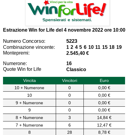
Estrazione Win for Life del
4 novembre 2022 ore 10:00
Numero Concorso:
5223
Combinazione vincente:
1 2 4 5 6 10 11 15 18 19
Montepremi:
2.545,40 €
Numerone:
16
Quote Win for Life
Classico
Vincita
Vincitori
Euro
10 + Numerone
0
0,00 €
10
0
0,00 €
9 + Numerone
0
0,00 €
9
0
0,00 €
8 + Numerone
3
14,84 €
7 + Numerone
6
12,47 €
8
28
8,78 €