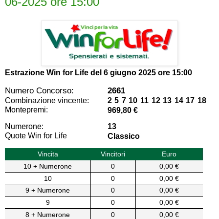
06-2025 ore 15:00
Estrazione Win for Life del
6 giugno 2025 ore 15:00
Numero Concorso:
2661
Combinazione vincente:
2 5 7 10 11 12 13 14 17 18
Montepremi:
969,80 €
Numerone:
13
Quote Win for Life
Classico
Vincita
Vincitori
Euro
10 + Numerone
0
0,00 €
10
0
0,00 €
9 + Numerone
0
0,00 €
9
0
0,00 €
8 + Numerone
0
0,00 €