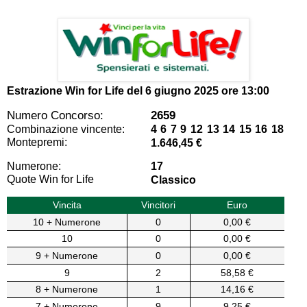
Estrazione Win for Life del
6 giugno 2025 ore 13:00
Numero Concorso:
2659
Combinazione vincente:
4 6 7 9 12 13 14 15 16 18
Montepremi:
1.646,45 €
Numerone:
17
Quote Win for Life
Classico
Vincita
Vincitori
Euro
10 + Numerone
0
0,00 €
10
0
0,00 €
9 + Numerone
0
0,00 €
9
2
58,58 €
8 + Numerone
1
14,16 €
7 + Numerone
9
9,25 €