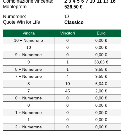
Combinazione vincente:
2 3 4 5 6 7 10 11 13 16
Montepremi:
526,50 €
Numerone:
17
Quote Win for Life
Classico
Vincita
Vincitori
Euro
10 + Numerone
0
0,00 €
10
0
0,00 €
9 + Numerone
0
0,00 €
9
1
38,03 €
8 + Numerone
1
9,55 €
7 + Numerone
4
9,55 €
8
10
6,04 €
7
45
2,00 €
0 + Numerone
0
0,00 €
0
0
0,00 €
1 + Numerone
0
0,00 €
1
0
0,00 €
2 + Numerone
0
0,00 €