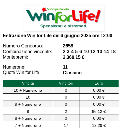
Estrazione Win for Life del
6 giugno 2025 ore 12:00
Numero Concorso:
2658
Combinazione vincente:
2 3 4 5 6 10 12 13 14 18
Montepremi:
2.360,15 €
Numerone:
11
Quote Win for Life
Classico
Vincita
Vincitori
Euro
10 + Numerone
0
0,00 €
10
0
0,00 €
9 + Numerone
0
0,00 €
9
2
86,12 €
8 + Numerone
0
0,00 €
7 + Numerone
17
12,29 €