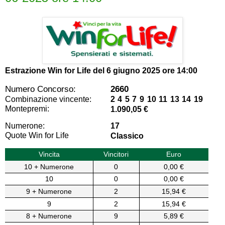
Estrazione Win for Life del
6 giugno 2025 ore 14:00
Numero Concorso:
2660
Combinazione vincente:
2 4 5 7 9 10 11 13 14 19
Montepremi:
1.090,05 €
Numerone:
17
Quote Win for Life
Classico
Vincita
Vincitori
Euro
10 + Numerone
0
0,00 €
10
0
0,00 €
9 + Numerone
2
15,94 €
9
2
15,94 €
8 + Numerone
9
5,89 €