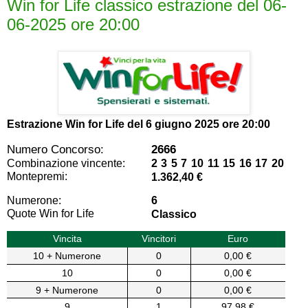
Win for Life classico estrazione del 06-
06-2025 ore 20:00
Estrazione Win for Life del
6 giugno 2025 ore 20:00
Numero Concorso:
2666
Combinazione vincente:
2 3 5 7 10 11 15 16 17 20
Montepremi:
1.362,40 €
Numerone:
6
Quote Win for Life
Classico
Vincita
Vincitori
Euro
10 + Numerone
0
0,00 €
10
0
0,00 €
9 + Numerone
0
0,00 €
9
1
97,98 €