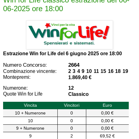
06-2025 ore 18:00
Estrazione Win for Life del
6 giugno 2025 ore 18:00
Numero Concorso:
2664
Combinazione vincente:
2 3 4 9 10 11 15 16 18 19
Montepremi:
1.869,40 €
Numerone:
12
Quote Win for Life
Classico
Vincita
Vincitori
Euro
10 + Numerone
0
0,00 €
10
0
0,00 €
9 + Numerone
0
0,00 €
9
2
69,52 €