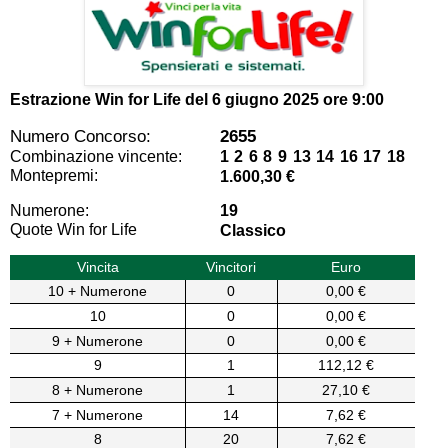
Estrazione Win for Life del
6 giugno 2025 ore 9:00
Numero Concorso:
2655
Combinazione vincente:
1 2 6 8 9 13 14 16 17 18
Montepremi:
1.600,30 €
Numerone:
19
Quote Win for Life
Classico
Vincita
Vincitori
Euro
10 + Numerone
0
0,00 €
10
0
0,00 €
9 + Numerone
0
0,00 €
9
1
112,12 €
8 + Numerone
1
27,10 €
7 + Numerone
14
7,62 €
8
20
7,62 €