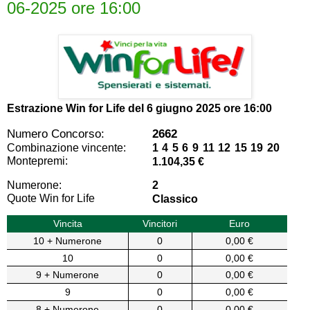
06-2025 ore 16:00
Estrazione Win for Life del
6 giugno 2025 ore 16:00
Numero Concorso:
2662
Combinazione vincente:
1 4 5 6 9 11 12 15 19 20
Montepremi:
1.104,35 €
Numerone:
2
Quote Win for Life
Classico
Vincita
Vincitori
Euro
10 + Numerone
0
0,00 €
10
0
0,00 €
9 + Numerone
0
0,00 €
9
0
0,00 €
8 + Numerone
0
0,00 €