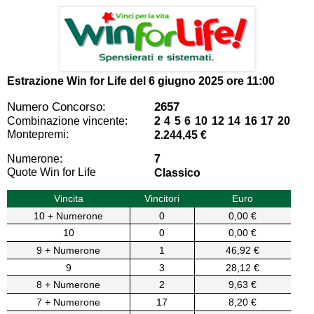
Estrazione Win for Life del
6 giugno 2025 ore 11:00
Numero Concorso:
2657
Combinazione vincente:
2 4 5 6 10 12 14 16 17 20
Montepremi:
2.244,45 €
Numerone:
7
Quote Win for Life
Classico
Vincita
Vincitori
Euro
10 + Numerone
0
0,00 €
10
0
0,00 €
9 + Numerone
1
46,92 €
9
3
28,12 €
8 + Numerone
2
9,63 €
7 + Numerone
17
8,20 €