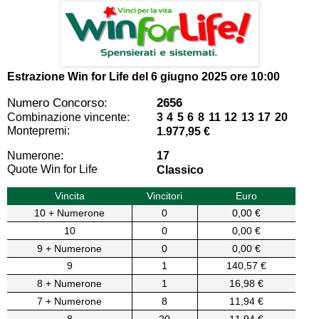
Estrazione Win for Life del
6 giugno 2025 ore 10:00
Numero Concorso:
2656
Combinazione vincente:
3 4 5 6 8 11 12 13 17 20
Montepremi:
1.977,95 €
Numerone:
17
Quote Win for Life
Classico
Vincita
Vincitori
Euro
10 + Numerone
0
0,00 €
10
0
0,00 €
9 + Numerone
0
0,00 €
9
1
140,57 €
8 + Numerone
1
16,98 €
7 + Numerone
8
11,94 €
8
20
11,94 €