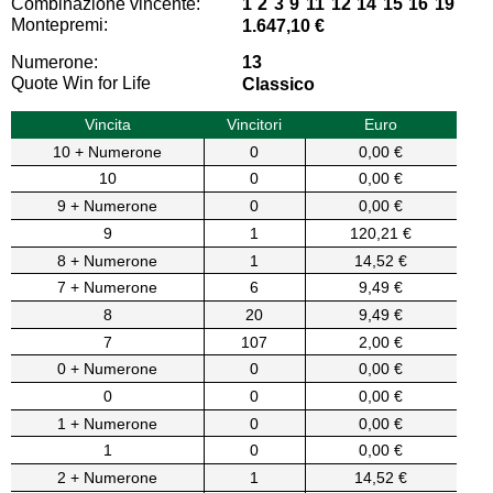
Combinazione vincente:
1 2 3 9 11 12 14 15 16 19
Montepremi:
1.647,10 €
Numerone:
13
Quote Win for Life
Classico
Vincita
Vincitori
Euro
10 + Numerone
0
0,00 €
10
0
0,00 €
9 + Numerone
0
0,00 €
9
1
120,21 €
8 + Numerone
1
14,52 €
7 + Numerone
6
9,49 €
8
20
9,49 €
7
107
2,00 €
0 + Numerone
0
0,00 €
0
0
0,00 €
1 + Numerone
0
0,00 €
1
0
0,00 €
2 + Numerone
1
14,52 €