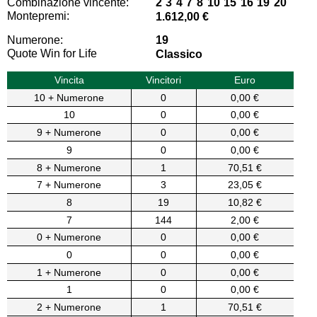
Combinazione vincente:
2 3 4 7 8 10 15 16 19 20
Montepremi:
1.612,00 €
Numerone:
19
Quote Win for Life
Classico
Vincita
Vincitori
Euro
10 + Numerone
0
0,00 €
10
0
0,00 €
9 + Numerone
0
0,00 €
9
0
0,00 €
8 + Numerone
1
70,51 €
7 + Numerone
3
23,05 €
8
19
10,82 €
7
144
2,00 €
0 + Numerone
0
0,00 €
0
0
0,00 €
1 + Numerone
0
0,00 €
1
0
0,00 €
2 + Numerone
1
70,51 €