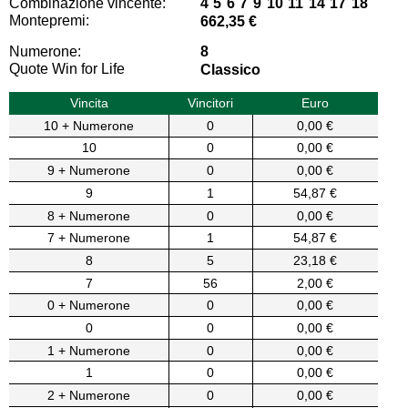
Combinazione vincente:
4 5 6 7 9 10 11 14 17 18
Montepremi:
662,35 €
Numerone:
8
Quote Win for Life
Classico
Vincita
Vincitori
Euro
10 + Numerone
0
0,00 €
10
0
0,00 €
9 + Numerone
0
0,00 €
9
1
54,87 €
8 + Numerone
0
0,00 €
7 + Numerone
1
54,87 €
8
5
23,18 €
7
56
2,00 €
0 + Numerone
0
0,00 €
0
0
0,00 €
1 + Numerone
0
0,00 €
1
0
0,00 €
2 + Numerone
0
0,00 €