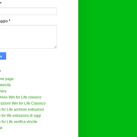
*
aggio
*
e
me page
blicità
vacy
hivio Win for Life classico
razioni Win for Life Classico
 for Life archivio estrazioni
 for life estrazioni di oggi
 for Life verifica vincite
al