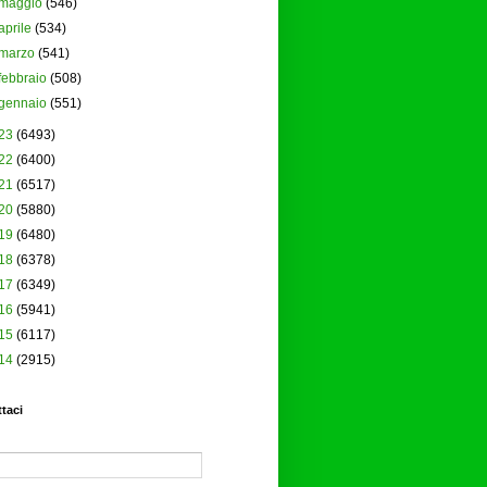
maggio
(546)
aprile
(534)
marzo
(541)
febbraio
(508)
gennaio
(551)
23
(6493)
22
(6400)
21
(6517)
20
(5880)
19
(6480)
18
(6378)
17
(6349)
16
(5941)
15
(6117)
14
(2915)
taci