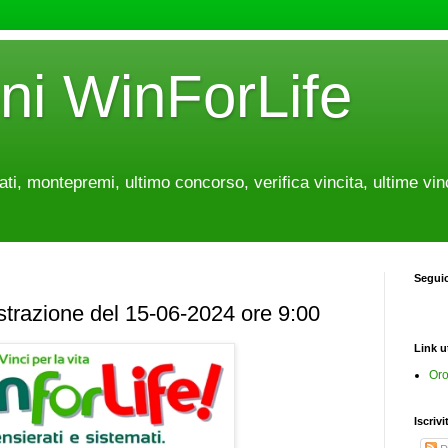
oni WinForLife
tati, montepremi, ultimo concorso, verifica vincita, ultime vin
Segui
estrazione del 15-06-2024 ore 9:00
Link ut
Oro
Iscrivi