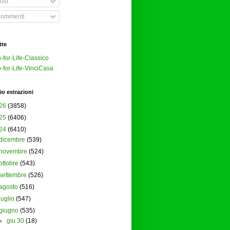
ost
ommenti
tte
-for-Life-Classico
-for-Life-VinciCasa
io estrazioni
26
(3858)
25
(6406)
24
(6410)
dicembre
(539)
novembre
(524)
ottobre
(543)
settembre
(526)
agosto
(516)
luglio
(547)
giugno
(535)
►
giu 30
(18)