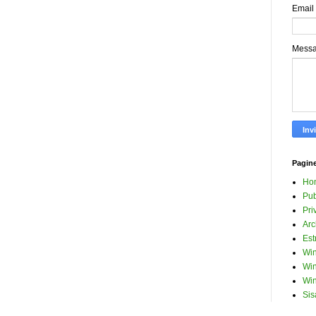
Email
Mess
Pagin
Ho
Pub
Pri
Arc
Est
Win
Win
Win
Sis