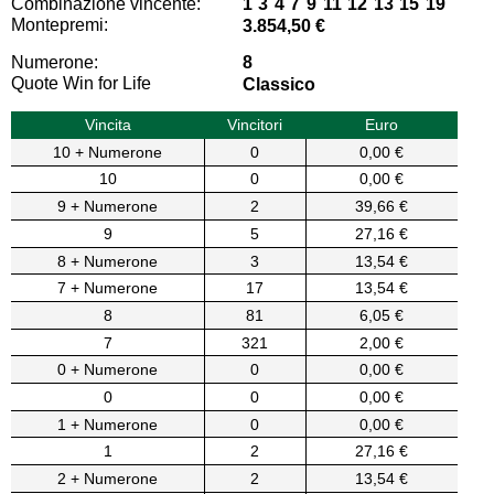
Combinazione vincente:
1 3 4 7 9 11 12 13 15 19
Montepremi:
3.854,50 €
Numerone:
8
Quote Win for Life
Classico
Vincita
Vincitori
Euro
10 + Numerone
0
0,00 €
10
0
0,00 €
9 + Numerone
2
39,66 €
9
5
27,16 €
8 + Numerone
3
13,54 €
7 + Numerone
17
13,54 €
8
81
6,05 €
7
321
2,00 €
0 + Numerone
0
0,00 €
0
0
0,00 €
1 + Numerone
0
0,00 €
1
2
27,16 €
2 + Numerone
2
13,54 €