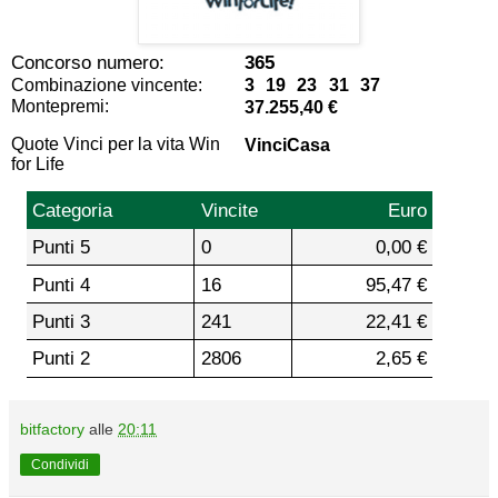
Concorso numero:
365
Combinazione vincente:
3 19 23 31 37
Montepremi:
37.255,40 €
Quote Vinci per la vita Win
VinciCasa
for Life
Categoria
Vincite
Euro
Punti 5
0
0,00 €
Punti 4
16
95,47 €
Punti 3
241
22,41 €
Punti 2
2806
2,65 €
bitfactory
alle
20:11
Condividi