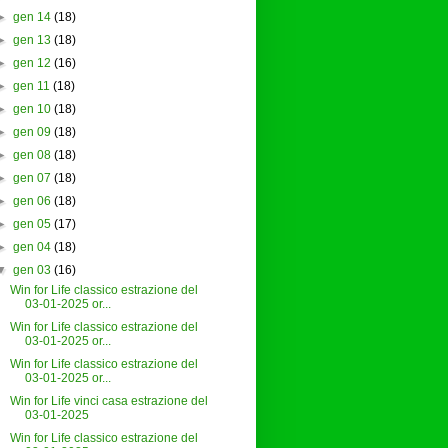
►
gen 14
(18)
►
gen 13
(18)
►
gen 12
(16)
►
gen 11
(18)
►
gen 10
(18)
►
gen 09
(18)
►
gen 08
(18)
►
gen 07
(18)
►
gen 06
(18)
►
gen 05
(17)
►
gen 04
(18)
▼
gen 03
(16)
Win for Life classico estrazione del
03-01-2025 or...
Win for Life classico estrazione del
03-01-2025 or...
Win for Life classico estrazione del
03-01-2025 or...
Win for Life vinci casa estrazione del
03-01-2025
Win for Life classico estrazione del