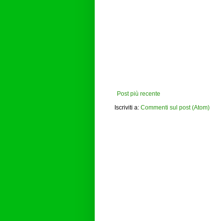
Post più recente
Iscriviti a:
Commenti sul post (Atom)