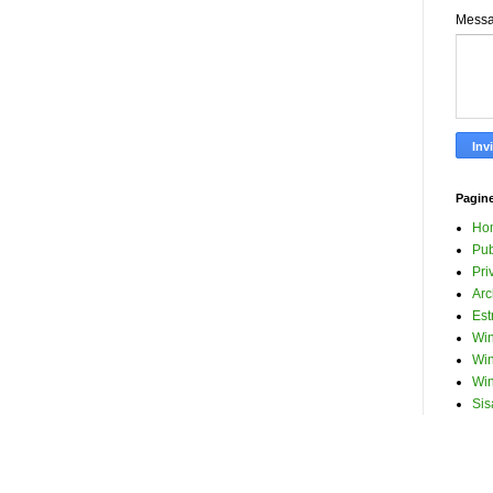
Mess
Pagin
Ho
Pub
Pri
Arc
Est
Win
Win
Win
Sis