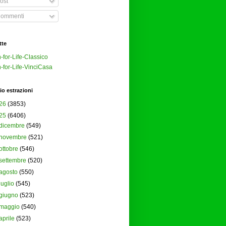
ost
ommenti
tte
-for-Life-Classico
-for-Life-VinciCasa
io estrazioni
26
(3853)
25
(6406)
dicembre
(549)
novembre
(521)
ottobre
(546)
settembre
(520)
agosto
(550)
luglio
(545)
giugno
(523)
maggio
(540)
aprile
(523)