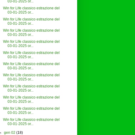
03-01-2025 or...
Win for Life classico estrazione del
03-01-2025 or...
Win for Life classico estrazione del
03-01-2025 or...
Win for Life classico estrazione del
03-01-2025 or...
Win for Life classico estrazione del
03-01-2025 or...
Win for Life classico estrazione del
03-01-2025 or...
Win for Life classico estrazione del
03-01-2025 or...
Win for Life classico estrazione del
03-01-2025 or...
Win for Life classico estrazione del
03-01-2025 or...
Win for Life classico estrazione del
03-01-2025 or...
Win for Life classico estrazione del
03-01-2025 or...
Win for Life classico estrazione del
03-01-2025 or...
►
gen 02
(18)