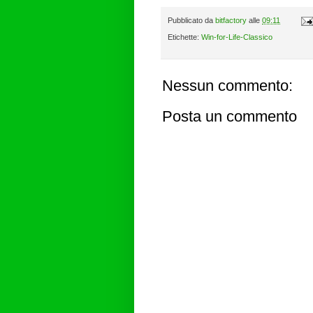
Pubblicato da
bitfactory
alle
09:11
Etichette:
Win-for-Life-Classico
Nessun commento:
Posta un commento