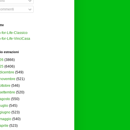
ost
ommenti
tte
-for-Life-Classico
-for-Life-VinciCasa
io estrazioni
26
(3866)
25
(6406)
dicembre
(549)
novembre
(521)
ottobre
(546)
settembre
(520)
agosto
(550)
luglio
(545)
giugno
(523)
maggio
(540)
aprile
(523)