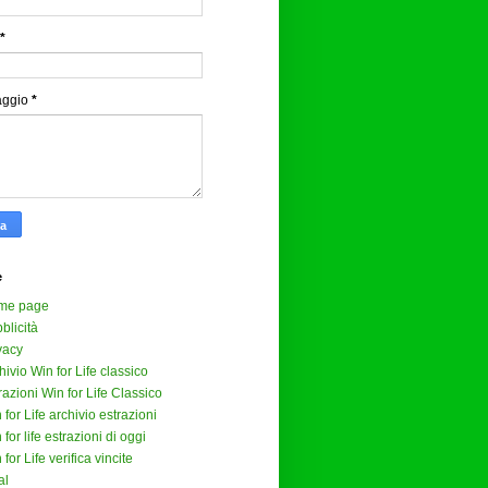
*
aggio
*
e
me page
blicità
vacy
hivio Win for Life classico
razioni Win for Life Classico
 for Life archivio estrazioni
 for life estrazioni di oggi
 for Life verifica vincite
al