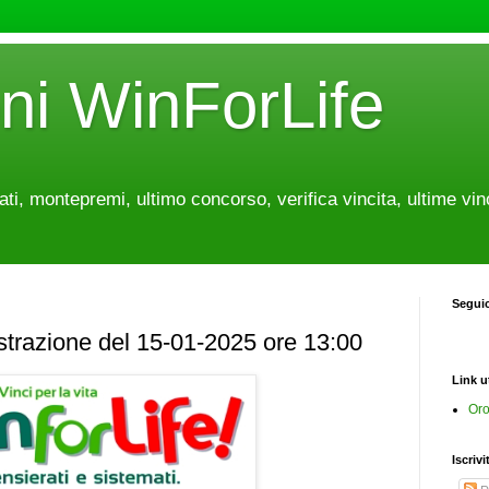
oni WinForLife
tati, montepremi, ultimo concorso, verifica vincita, ultime vin
Segui
estrazione del 15-01-2025 ore 13:00
Link ut
Oro
Iscrivi