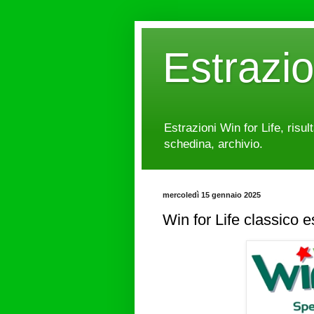
Estrazi
Estrazioni Win for Life, risul
schedina, archivio.
mercoledì 15 gennaio 2025
Win for Life classico 