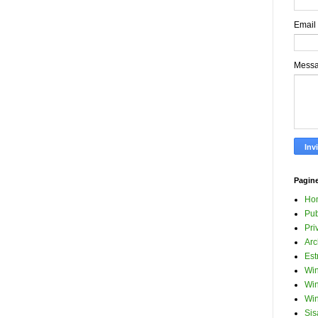
Email
Mess
Pagin
Ho
Pub
Pri
Arc
Est
Win
Win
Win
Sis