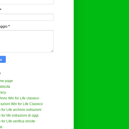
*
aggio
*
e
me page
blicità
vacy
hivio Win for Life classico
razioni Win for Life Classico
 for Life archivio estrazioni
 for life estrazioni di oggi
 for Life verifica vincite
al