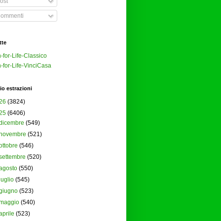
ost
ommenti
tte
-for-Life-Classico
-for-Life-VinciCasa
io estrazioni
26
(3824)
25
(6406)
dicembre
(549)
novembre
(521)
ottobre
(546)
settembre
(520)
agosto
(550)
luglio
(545)
giugno
(523)
maggio
(540)
aprile
(523)