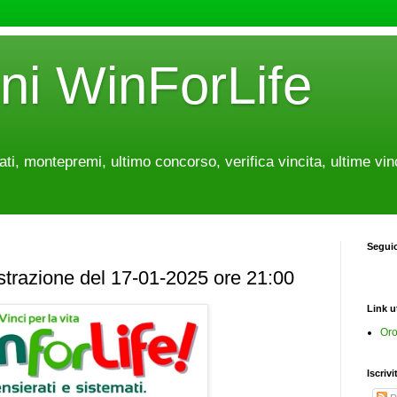
oni WinForLife
tati, montepremi, ultimo concorso, verifica vincita, ultime vin
Segui
estrazione del 17-01-2025 ore 21:00
Link ut
Oro
Iscrivi