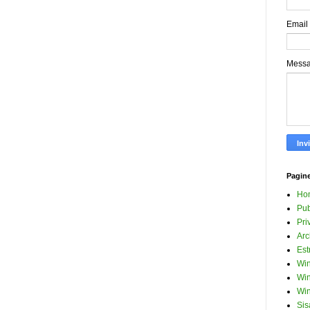
Email
Mess
Pagin
Ho
Pub
Pri
Arc
Est
Win
Win
Win
Sis