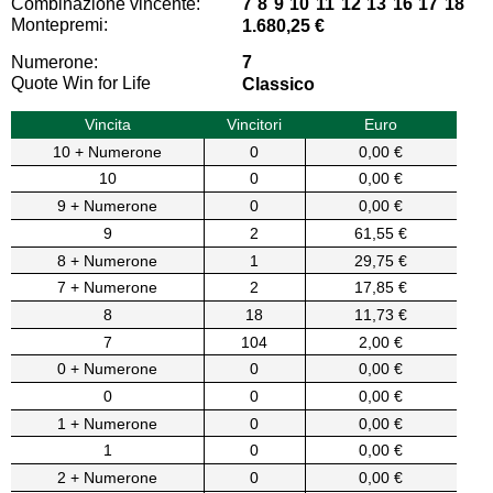
Combinazione vincente:
7 8 9 10 11 12 13 16 17 18
Montepremi:
1.680,25 €
Numerone:
7
Quote Win for Life
Classico
Vincita
Vincitori
Euro
10 + Numerone
0
0,00 €
10
0
0,00 €
9 + Numerone
0
0,00 €
9
2
61,55 €
8 + Numerone
1
29,75 €
7 + Numerone
2
17,85 €
8
18
11,73 €
7
104
2,00 €
0 + Numerone
0
0,00 €
0
0
0,00 €
1 + Numerone
0
0,00 €
1
0
0,00 €
2 + Numerone
0
0,00 €