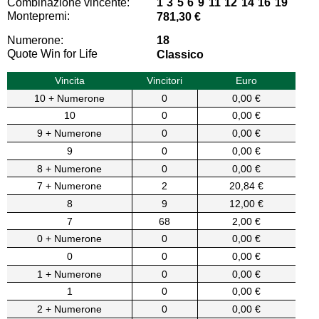
Combinazione vincente:
1 3 5 6 9 11 12 14 16 19
Montepremi:
781,30 €
Numerone:
18
Quote Win for Life
Classico
Vincita
Vincitori
Euro
10 + Numerone
0
0,00 €
10
0
0,00 €
9 + Numerone
0
0,00 €
9
0
0,00 €
8 + Numerone
0
0,00 €
7 + Numerone
2
20,84 €
8
9
12,00 €
7
68
2,00 €
0 + Numerone
0
0,00 €
0
0
0,00 €
1 + Numerone
0
0,00 €
1
0
0,00 €
2 + Numerone
0
0,00 €