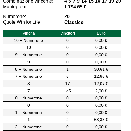
Combinazione vincente:
4 5 7 9 14 15 16 17 19 20
Montepremi:
1.794,65 €
Numerone:
20
Quote Win for Life
Classico
Vincita
Vincitori
Euro
10 + Numerone
0
0,00 €
10
0
0,00 €
9 + Numerone
0
0,00 €
9
0
0,00 €
8 + Numerone
1
30,61 €
7 + Numerone
5
12,85 €
8
17
12,07 €
7
145
2,00 €
0 + Numerone
0
0,00 €
0
0
0,00 €
1 + Numerone
0
0,00 €
1
2
63,33 €
2 + Numerone
0
0,00 €