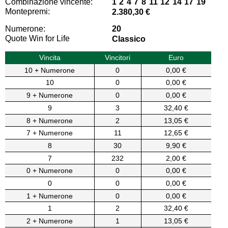
Combinazione vincente:
1 2 4 7 8 11 12 14 17 19
Montepremi:
2.380,30 €
Numerone:
20
Quote Win for Life
Classico
Vincita
Vincitori
Euro
10 + Numerone
0
0,00 €
10
0
0,00 €
9 + Numerone
0
0,00 €
9
3
32,40 €
8 + Numerone
2
13,05 €
7 + Numerone
11
12,65 €
8
30
9,90 €
7
232
2,00 €
0 + Numerone
0
0,00 €
0
0
0,00 €
1 + Numerone
0
0,00 €
1
2
32,40 €
2 + Numerone
1
13,05 €