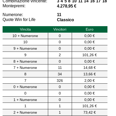
Combinazione vincente:
3 4 5 8 10 11 14 16 17 18
Montepremi:
4.278,95 €
Numerone:
11
Quote Win for Life
Classico
Vincita
Vincitori
Euro
10 + Numerone
0
0,00 €
10
0
0,00 €
9 + Numerone
0
0,00 €
9
2
101,26 €
8 + Numerone
0
0,00 €
7 + Numerone
11
14,68 €
8
34
13,66 €
7
326
2,00 €
0 + Numerone
0
0,00 €
0
0
0,00 €
1 + Numerone
0
0,00 €
1
1
101,26 €
2 + Numerone
1
73,42 €