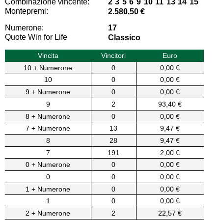
Combinazione vincente:
2 3 5 6 9 10 11 13 14 15
Montepremi:
2.580,50 €
Numerone:
17
Quote Win for Life
Classico
Vincita
Vincitori
Euro
10 + Numerone
0
0,00 €
10
0
0,00 €
9 + Numerone
0
0,00 €
9
2
93,40 €
8 + Numerone
0
0,00 €
7 + Numerone
13
9,47 €
8
28
9,47 €
7
191
2,00 €
0 + Numerone
0
0,00 €
0
0
0,00 €
1 + Numerone
0
0,00 €
1
0
0,00 €
2 + Numerone
2
22,57 €