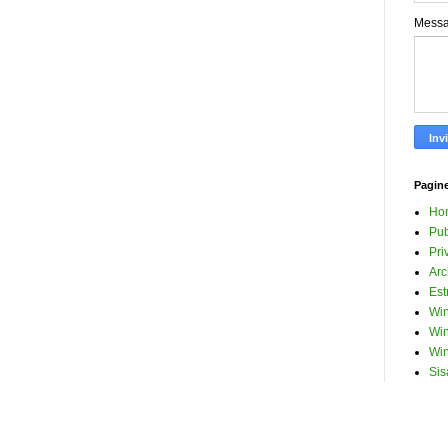
Mess
Pagin
Ho
Pub
Pri
Arc
Est
Win
Win
Win
Sis