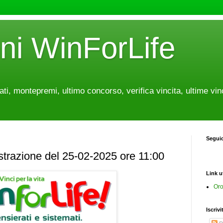
oni WinForLife
tati, montepremi, ultimo concorso, verifica vincita, ultime vin
Segui
estrazione del 25-02-2025 ore 11:00
Link ut
Oro
Iscrivi