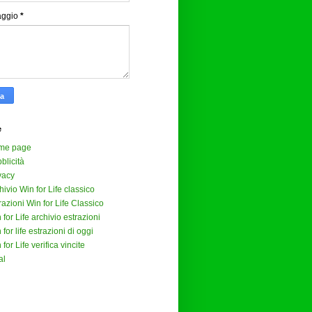
aggio
*
e
me page
blicità
vacy
hivio Win for Life classico
razioni Win for Life Classico
 for Life archivio estrazioni
 for life estrazioni di oggi
 for Life verifica vincite
al