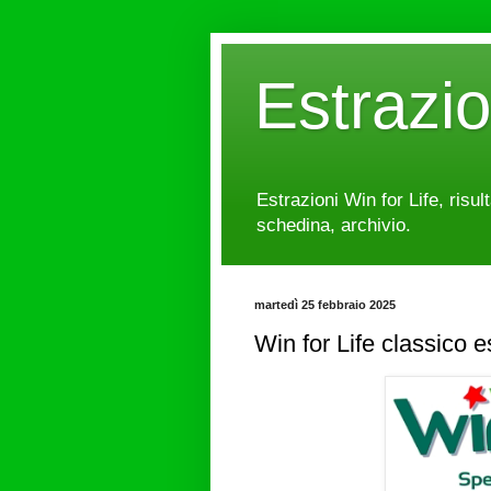
Estrazi
Estrazioni Win for Life, risul
schedina, archivio.
martedì 25 febbraio 2025
Win for Life classico 