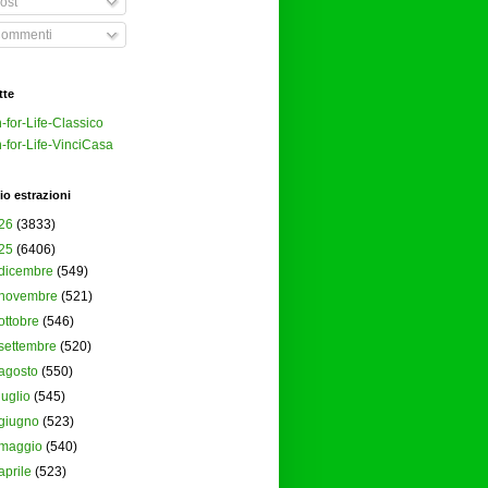
ost
ommenti
tte
-for-Life-Classico
-for-Life-VinciCasa
io estrazioni
26
(3833)
25
(6406)
dicembre
(549)
novembre
(521)
ottobre
(546)
settembre
(520)
agosto
(550)
luglio
(545)
giugno
(523)
maggio
(540)
aprile
(523)