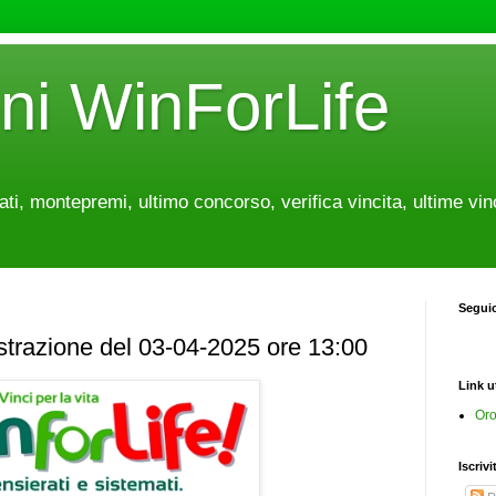
oni WinForLife
tati, montepremi, ultimo concorso, verifica vincita, ultime vin
Segui
estrazione del 03-04-2025 ore 13:00
Link ut
Oro
Iscrivi