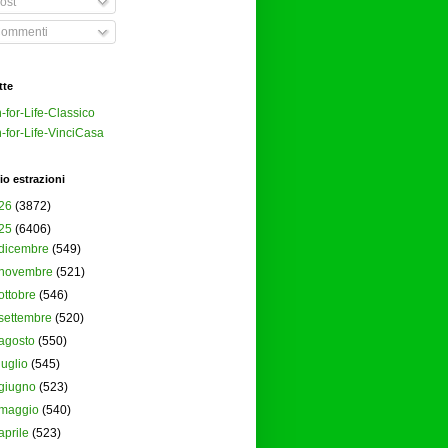
ost
ommenti
tte
-for-Life-Classico
-for-Life-VinciCasa
io estrazioni
26
(3872)
25
(6406)
dicembre
(549)
novembre
(521)
ottobre
(546)
settembre
(520)
agosto
(550)
luglio
(545)
giugno
(523)
maggio
(540)
aprile
(523)