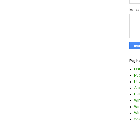
Mess
Pagin
Ho
Pub
Pri
Arc
Est
Win
Win
Win
Sis