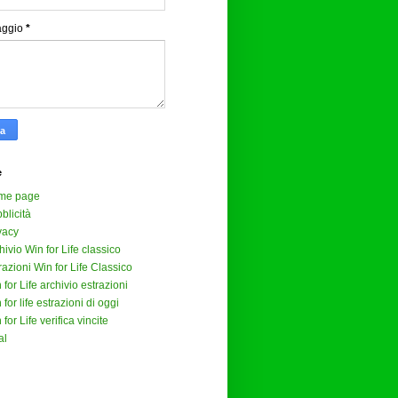
aggio
*
e
me page
blicità
vacy
hivio Win for Life classico
razioni Win for Life Classico
 for Life archivio estrazioni
 for life estrazioni di oggi
 for Life verifica vincite
al