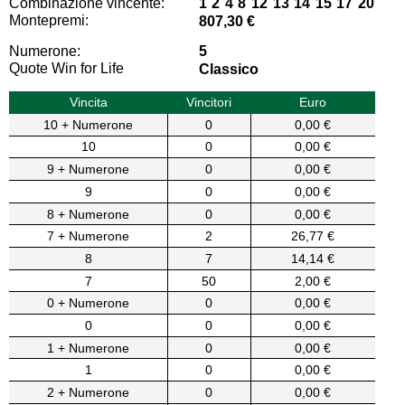
Combinazione vincente:
1 2 4 8 12 13 14 15 17 20
Montepremi:
807,30 €
Numerone:
5
Quote Win for Life
Classico
Vincita
Vincitori
Euro
10 + Numerone
0
0,00 €
10
0
0,00 €
9 + Numerone
0
0,00 €
9
0
0,00 €
8 + Numerone
0
0,00 €
7 + Numerone
2
26,77 €
8
7
14,14 €
7
50
2,00 €
0 + Numerone
0
0,00 €
0
0
0,00 €
1 + Numerone
0
0,00 €
1
0
0,00 €
2 + Numerone
0
0,00 €