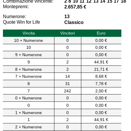
Combinazione vincente:
2 8 10 11 12 13 14 15 17 18
Montepremi:
2.657,85 €
Numerone:
13
Quote Win for Life
Classico
Vincita
Vincitori
Euro
10 + Numerone
0
0,00 €
10
0
0,00 €
9 + Numerone
0
0,00 €
9
2
44,91 €
8 + Numerone
2
21,71 €
7 + Numerone
14
8,68 €
8
31
7,78 €
7
242
2,00 €
0 + Numerone
0
0,00 €
0
0
0,00 €
1 + Numerone
0
0,00 €
1
2
44,91 €
2 + Numerone
0
0,00 €