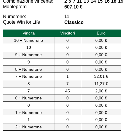
Combinazione vincente:
2 5 7 11 13 14 15 16 18 19
Montepremi:
607,10 €
Numerone:
11
Quote Win for Life
Classico
Vincita
Vincitori
Euro
10 + Numerone
0
0,00 €
10
0
0,00 €
9 + Numerone
0
0,00 €
9
0
0,00 €
8 + Numerone
0
0,00 €
7 + Numerone
1
32,01 €
8
7
11,27 €
7
45
2,00 €
0 + Numerone
0
0,00 €
0
0
0,00 €
1 + Numerone
0
0,00 €
1
0
0,00 €
2 + Numerone
0
0,00 €